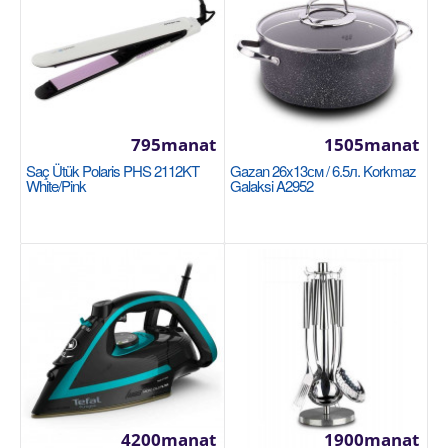
Garşylaşdyrmaga goş
Halananlara goş
795manat
1505manat
Saç Ütük Polaris PHS 2112KT
Gazan 26x13см / 6.5л. Korkmaz
White/pink
Galaksi A2952
Bakal nabor 350мл. 6шт. Luminarc Signature
J0012
LUMINARC
Набор включает 6 изящных бокалов,
4200manat
1900manat
выполненных из прозрачного стекла. Они помогут