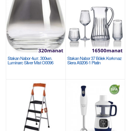
Saç 24см Tefal Ultimate G2680472
TEFAL
320manat
16500manat
Öndüriji: Tefal Saç görnüşi: Klassiki gowurmak üçin
Stakan Nabor 4шт. 300мл.
Stakan Nabor 37 Bölek Korkmaz
skawarodka Material: Alýumin Diametri: 24 s..
Luminarc Silver Mist O0096
Siera A9206-1 Platin
1253manat
Availability
56
Sebede Goş
Garşylaşdyrmaga goş
Halananlara goş