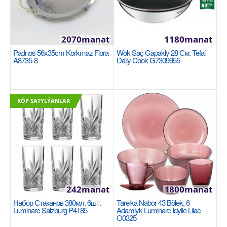
5615manat
Availability
16
2070manat
1180manat
Sebede Goş
Padnos 56x35cm Korkmaz Flora
Wok Saç Gapakly 28 См. Tefal
A8735-8
Daily Cook G7309955
Garşylaşdyrmaga goş
Halananlara goş
KÖP SATYLÝANLAR
242manat
1800manat
Набор Стаканов 380мл. 6шт.
Tarelka Nabor 43 Bölek, 6
Luminarc Salzburg P4185
Adamlyk Luminarc Idylle Lilac
O0325
Bakal nabor 6шт. 350мл. Luminarc French