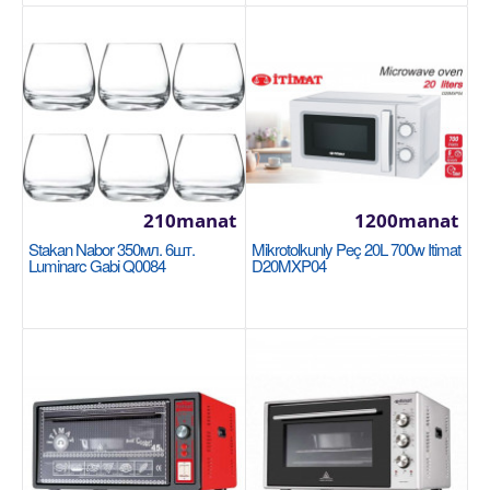
Объем: 350мл Материал: СТЕКЛО Количество
предметов: 3..
110manat
Availability
156
Sebede Goş
210manat
1200manat
Garşylaşdyrmaga goş
Stakan Nabor 350мл. 6шт.
Mikrotolkunly Peç 20L 700w Itimat
Luminarc Gabi Q0084
D20MXP04
Halananlara goş