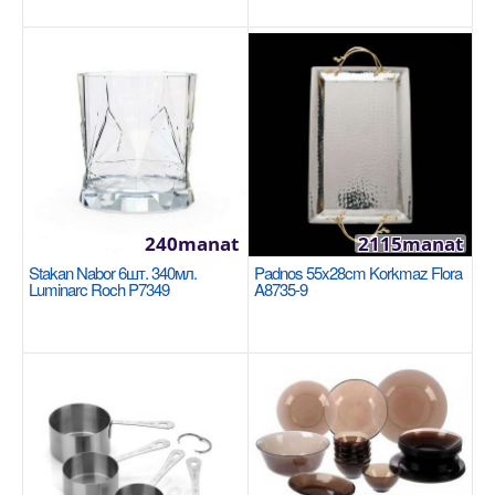
Brasserie P1882
LUMINARC
Количество в наборе, шт: 6 Материал: стекло
Цвет: прозрачный Объем, мл: 350 ..
280manat
Availability
188
240manat
2115manat
Sebede Goş
Stakan Nabor 6шт. 340мл.
Padnos 55x28cm Korkmaz Flora
Luminarc Roch P7349
A8735-9
Garşylaşdyrmaga goş
Halananlara goş