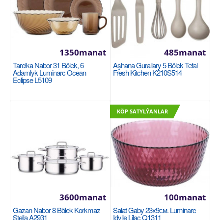
1350manat
485manat
Tarelka Nabor 31 Bölek, 6
Aşhana Gurallary 5 Bölek Tefal
Adamlyk Luminarc Ocean
Fresh Kitchen K210S514
Eclipse L5109
Stakan nabor 4шт. 330мл. Luminarc Shiny
KÖP SATYLÝANLAR
Graphite P9315
LUMINARC
Стаканы высокие объемом 330мл 4шт
насыщенного серебряно-графитового цвета. Не
подходит для испол..
3600manat
100manat
270manat
Gazan Nabor 8 Bölek Korkmaz
Salat Gaby 23х9см. Luminarc
Availability
13
Stella A2931
Idylle Lilac Q1311