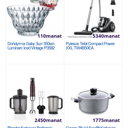
Halananlara goş
110manat
5340manat
Doňdyrma Gaby 3шт 350мл
Pylesos Tefal Compact Power
Luminarc Iced Vintage P3582
XXL TW4B50EA
Fen Rowenta CV613LF0
TEFAL
Вид фена: полноразмерный Максимальная
мощность, в Вт: 1800 Тип мотора: dc Цвет: черный
Кол..
2450manat
1775manat
1220manat
Blender Korkmaz Performix
Gazan 28x14,5см/8lt Korkmaz