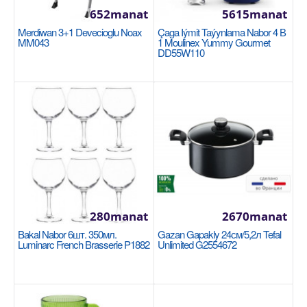
652manat
5615manat
Merdiwan 3+1 Devecioglu Noax
Çaga Iýmit Taýynlama Nabor 4 В
MM043
1 Moulinex Yummy Gourmet
DD55W110
Saç 22см Tefal Excellence G2690372
TEFAL
Лучшее антипригарное покрытие: Откройте для
280manat
2670manat
себя Titanium Anti-Scratch - лучшее
антипригарное покр..
Bakal Nabor 6шт. 350мл.
Gazan Gapakly 24см/5,2л Tefal
Luminarc French Brasserie P1882
Unlimited G2554672
1190manat
Availability
24