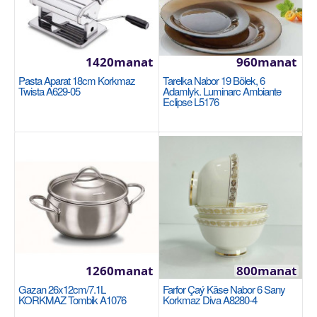
1420manat
960manat
Pasta Aparat 18cm Korkmaz
Tarelka Nabor 19 Bölek, 6
Twista A629-05
Adamlyk. Luminarc Ambiante
Eclipse L5176
Merdiwan 3+1 Devecioglu Noax MM043
DEVECIOGLU
Алюминиевая лестница: 3+1. Максимальная
нагрузка: 155 кг. Идеально подходят для дома и
офиса: стр..
652manat
Availability
15
1260manat
800manat
Sebede Goş
Gazan 26x12cm/7.1L
Farfor Çaý Käse Nabor 6 Sany
KORKMAZ Tombik A1076
Korkmaz Diva A8280-4
Garşylaşdyrmaga goş