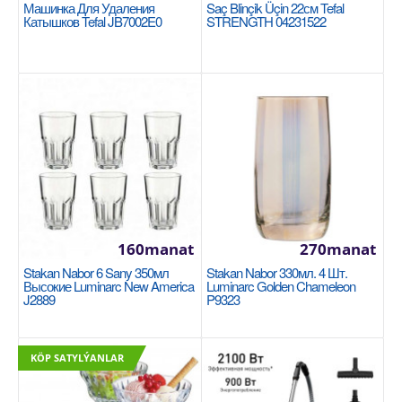
Машинка Для Удаления
Saç Blinçik Üçin 22см Tefal
Катышков Tefal JB7002E0
STRENGTH 04231522
Saç 22см Tefal Unlimited G2550372
TEFAL
НАСТОЯЩЕЕ ОТКРЫТИЕ — НОВОЕ ПОКРЫТИЕ В 6
раз более долговечное покрытие: + Алюминиевая
основа. +..
160manat
270manat
Stakan Nabor 6 Sany 350мл
Stakan Nabor 330мл. 4 Шт.
1327manat
Высокие Luminarc New America
Luminarc Golden Chameleon
J2889
P9323
Availability
15
Sebede Goş
KÖP SATYLÝANLAR
Garşylaşdyrmaga goş