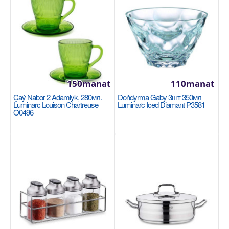
Sebede Goş
Garşylaşdyrmaga goş
Halananlara goş
150manat
110manat
Çaý Nabor 2 Adamlyk, 280мл.
Doňdyrma Gaby 3шт 350мл
Luminarc Louison Chartreuse
Luminarc Iced Diamant P3581
O0496
Saç WOK 28см Tefal Extreme 04230628
TEFAL
Сковорода Tefal Extreme 28 см 4230628 идеально
подходит для жарки и тушения в азиатском стиле.