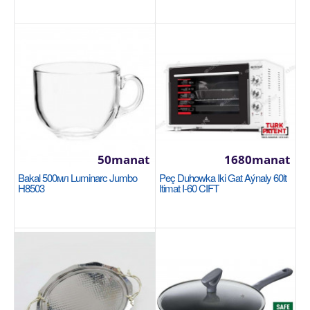
Halananlara goş
50manat
1680manat
Bakal 500мл Luminarc Jumbo
Peç Duhowka Iki Gat Aýnaly 60lt
H8503
Itimat I-60 CIFT
Çaga iýmit taýynlama nabor 4 в 1 Moulinex
Yummy Gourmet DD55W110
TEFAL
Серия: Yummy Gourmet Страна-производитель:
Китай Тип: погружной блендер Мощность, в Вт:
600 Ко..