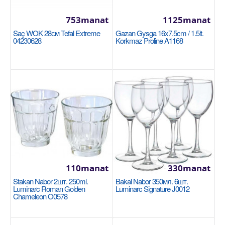
Garşylaşdyrmaga goş
753manat
1125manat
Halananlara goş
Saç WOK 28см Tefal Extreme
Gazan Gysga 16x7.5cm / 1.5lt.
04230628
Korkmaz Proline A1168
Bakal 320мл. Luminarc Fitness Shiny Graphite
110manat
330manat
P9321
Stakan Nabor 2шт. 250ml.
Bakal Nabor 350мл. 6шт.
LUMINARC
Luminarc Roman Golden
Luminarc Signature J0012
Chameleon O0578
Кружка Luminarc Фитнес Сияющий графит, 320 мл.
Объем: 320 мл. Материал: ударопрочное стекло. ..