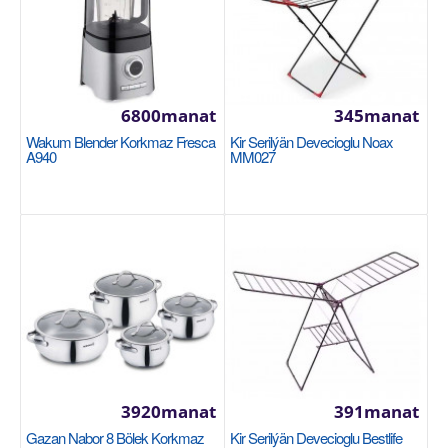
LUMINARC
Тип: чайный. Материал: стекло. Использование в
СВЧ: нет. Количество персон: 6 шт. Количеств..
6800manat
345manat
460manat
Wakum Blender Korkmaz Fresca
Kir Serilýän Devecioglu Noax
Availability
74
A940
MM027
Sebede Goş
Garşylaşdyrmaga goş
Halananlara goş
3920manat
391manat
Gazan Nabor 8 Bölek Korkmaz
Kir Serilýän Devecioglu Bestlife