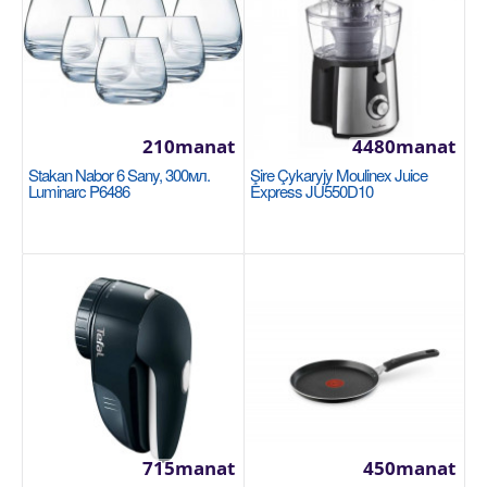
Saç 24см Tefal Unlimited G2550472
TEFAL
Öndüriji: Tefal Saç görnüşi: Klassiki gowurmak üçin
skawarodka Material: Alýumin Diametri: 24 sm..
210manat
4480manat
Stakan Nabor 6 Sany, 300мл.
Şire Çykaryjy Moulinex Juice
Luminarc P6486
Express JU550D10
1810manat
Availability
14
Sebede Goş
Garşylaşdyrmaga goş
Halananlara goş
715manat
450manat