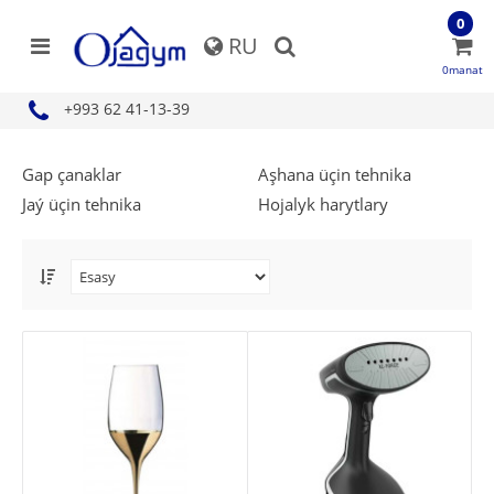
0
RU
0manat
+993 62 41-13-39
Gap çanaklar
Aşhana üçin tehnika
Jaý üçin tehnika
Hojalyk harytlary