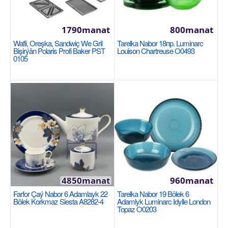
Availability
96
Sebede Goş
1790manat
800manat
Wafli, Oreşka, Sandwiç We Gril
Tarelka Nabor 18пр. Luminarc
Garşylaşdyrmaga goş
Bişirýän Polaris Profi Baker PST
Louison Chartreuse O0493
0105
Halananlara goş
4850manat
960manat
Farfor Çaý Nabor 6 Adamlayk 22
Tarelka Nabor 19 Bölek 6
Bölek Korkmaz Siesta A8282-4
Adamlyk Luminarc Idylle London
Doňdyrma gaby 3шт 350мл Luminarc Iced
Topaz O0203
Diamant P3581
LUMINARC