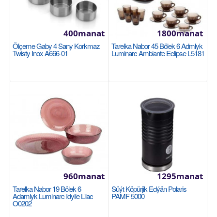
400manat
1800manat
Ölçeme Gaby 4 Sany Korkmaz
Tarelka Nabor 45 Bölek 6 Admlyk
Twisty Inox A666-01
Luminarc Ambiante Eclipse L5181
Gazan gapakly 24см/5,2л Tefal Unlimited
G2554672
TEFAL
Производитель: Tefal Категория: Кастрюли
Источник тепла: Любые плиты, включая
индукцию Диаметр: ..
2670manat
Availability
2
960manat
1295manat
Sebede Goş
Tarelka Nabor 19 Bölek 6
Süýt Köpürjik Edýän Polaris
Adamlyk Luminarc Idylle Lilac
PAMF 5000
O0202
Garşylaşdyrmaga goş
Halananlara goş