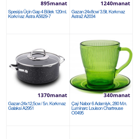
895manat
1240manat
Диа..
Spesiýa Üçin Gap 4 Bölek 120ml.
Gazan 24x8см/ 3.5lt. Korkmaz
Korkmaz Astra A5629-7
Astra2 A2034
753manat
Availability
8
Sebede Goş
Garşylaşdyrmaga goş
Halananlara goş
1370manat
340manat
Gazan 24x12,5см / 5л. Korkmaz
Çaý Nabor 6 Adamlyk, 280 Мл.
Galaksi A2951
Luminarc Louison Chartreuse
O0495