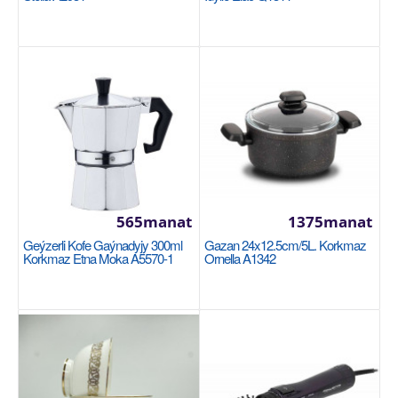
Sebede Goş
Garşylaşdyrmaga goş
Halananlara goş
565manat
1375manat
Geýzerli Kofe Gaýnadyjy 300ml
Gazan 24x12.5cm/5L. Korkmaz
Korkmaz Etna Moka A5570-1
Ornella A1342
Stakan nabor 4шт. 300мл. Luminarc Silver
Mist O0096
LUMINARC
Материал : Из стекла Объем: 300 мл Кол-во в