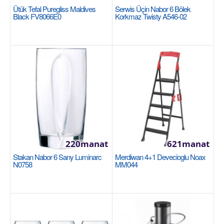
Ütük Tefal Puregliss Maldives
Serwis Üçin Nabor 6 Bölek
достойно оформить..
Black FV8066E0
Korkmaz Twisty ​A546-02
330manat
Availability
67
Sebede Goş
Garşylaşdyrmaga goş
Halananlara goş
220manat
621manat
Stakan Nabor 6 Sany Luminarc
Merdiwan 4+1 Devecioglu Noax
N0758
MM044