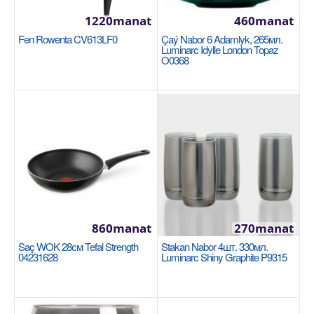
Miwe pyçak nabor 6 bölek ýaşyl Korkmaz
Frutta A553-01
1220manat
460manat
KORKMAZ
Fen Rowenta CV613LF0
Çaý Nabor 6 Adamlyk, 265мл.
Luminarc Idylle London Topaz
Reňk: Ýaşyl Ultra ötkir 3Cr13 pyçaklar Konus üweýji
O0368
pyçak uçlary Döwülmeýän plastmassa tutawaçl..
365manat
Availability
40
Sebede Goş
Garşylaşdyrmaga goş
Halananlara goş
860manat
270manat
Saç WOK 28см Tefal Strength
Stakan Nabor 4шт. 330мл.
04231628
Luminarc Shiny Graphite P9315