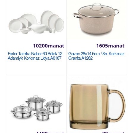
Gazan gysga 16x7.5cm / 1.5lt. Korkmaz Proline
A1168
KORKMAZ
Размер: 16x7,5 см / 1,5 л Нержавеющая сталь 18/10
Cr-Ni Суперкапсульная основа, обеспечивающая
10200manat
1605manat
ра..
Farfor Tarelka Nabor 60 Bölek 12
Gazan 28x14.5cm / 8л. Korkmaz
Adamlyk Korkmaz Lidya A8187
Granita A1262
1125manat
Availability
2
Sebede Goş
Garşylaşdyrmaga goş
Halananlara goş