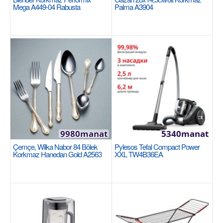
Mega A449-04 Rabusta
Palma A3904
Availability
6
Sebede Goş
Garşylaşdyrmaga goş
Halananlara goş
9980manat
5340manat
Çemçe, Wilka Nabor 84 Bölek
Pylesos Tefal Compact Power
Korkmaz Hanedan Gold A2563
XXL TW4B36EA
Çaý nabor 6 adamlyk, 265мл. Luminarc Idylle
London topaz O0368