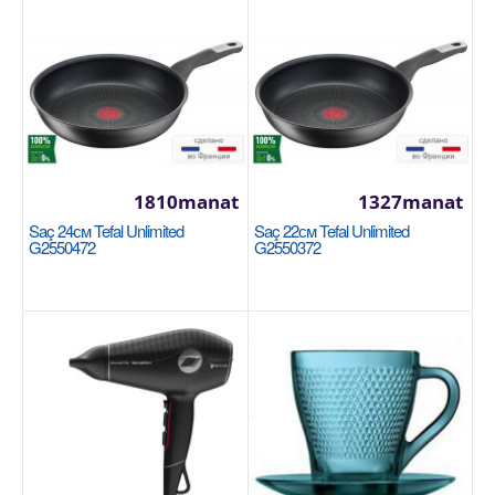
80manat
Availability
504
Sebede Goş
Garşylaşdyrmaga goş
Halananlara goş
1810manat
1327manat
Saç 24см Tefal Unlimited
Saç 22см Tefal Unlimited
G2550472
G2550372