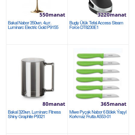
550manat
3220manat
Bakal Nabor 350мл. 4шт.
Bugly Ütük Tefal Access Steam
Luminarc Electric Gold P9155
Force DT8230E1
Bakal nabor 350мл. 4шт. Luminarc Electric
Gold P9155
LUMINARC
Материал - Из стекла Объем - 350 мл Цвет -
золотой Кол-во в наборе - Из 4 предметов..
550manat
Availability
124
Sebede Goş
80manat
365manat
Garşylaşdyrmaga goş
Bakal 320мл. Luminarc Fitness
Miwe Pyçak Nabor 6 Bölek Ýaşyl
Shiny Graphite P9321
Korkmaz Frutta A553-01
Halananlara goş