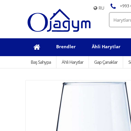
+993 
RU
Brendler
Ähli Harytlar
Baş Sahypa
Ähli Harytlar
Gap Çanaklar
S