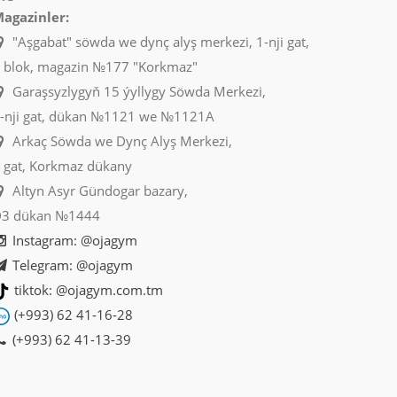
agazinler:
"Aşgabat" söwda we dynç alyş merkezi, 1-nji gat,
 blok, magazin №177 "Korkmaz"
Garaşsyzlygyň 15 ýyllygy Söwda Merkezi,
-nji gat, dükan №1121 we №1121A
Arkaç Söwda we Dynç Alyş Merkezi,
 gat, Korkmaz dükany
Altyn Asyr Gündogar bazary,
3 dükan №1444
Instagram: @ojagym
Telegram: @ojagym
tiktok: @ojagym.com.tm
(+993) 62 41-16-28
(+993) 62 41-13-39