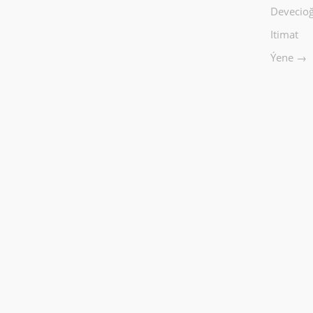
Devecioğ
Itimat
Ýene →