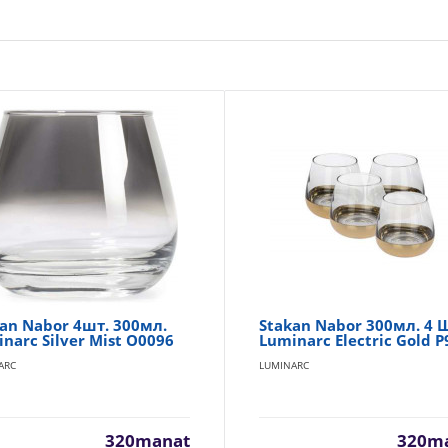
an Nabor 4шт. 300мл.
Stakan Nabor 300мл. 4 
narc Silver Mist O0096
Luminarc Electric Gold P
ARC
LUMINARC
320manat
320m