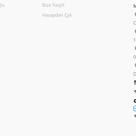
lu
Bize Ýazyň
M
Hasapdan Çyk
C
1
0
D