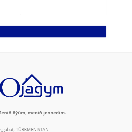
eniň öýüm, meniň jennedim.
şgabat, TÜRKMENISTAN