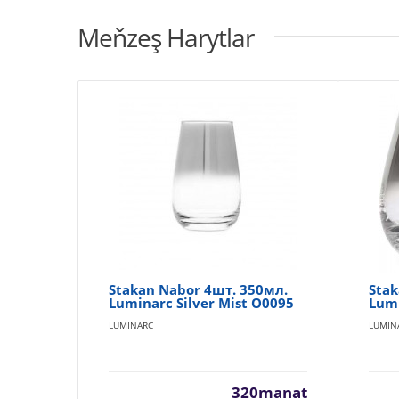
Meňzeş Harytlar
Stakan Nabor 4шт. 350мл.
Stak
Luminarc Silver Mist O0095
Lumi
LUMINARC
LUMIN
320manat