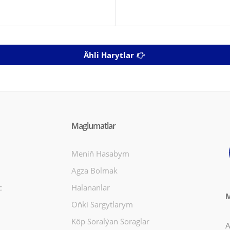
Ähli Harytlar
Maglumatlar
Meniň Hasabym
Agza Bolmak
c
Halananlar
M
Öňki Sargytlarym
Köp Soralýan Soraglar
A