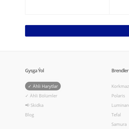
Gysga Ýol
Brendler
✓ Ähli Harytlar
Korkmaz
✓ Ähli Bölümler
Polaris
📢 Skidka
Luminar
Blog
Tefal
Samura