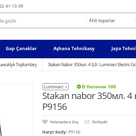
62 41-13-39
Gap Çanaklar
Aşhana Tehnikasy
Jaýa Tehni
uwuklyk Toplumlary
Stakan Nabor 350мл. 4 Шт. Luminarc Electric G
Luminarc
100
Stakan nabor 350мл. 4 
P9156
Halananlara Goş
Deňeşdir
Haryt Kody:
P9156