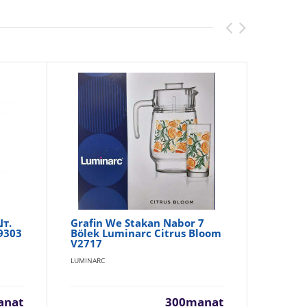
Шт.
Grafin We Stakan Nabor 7
Gr
9303
Bölek Luminarc Citrus Bloom
Bö
V2717
Ga
LUMINARC
LUM
anat
300manat