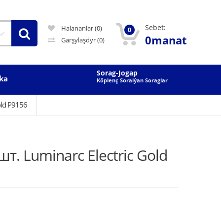
Sebet:
Halananlar (0)
0
0manat
Garşylaşdyr
(0)
Sorag-Jogap
ka
Köplenç Soralýan Soraglar
old P9156
шт. Luminarc Electric Gold