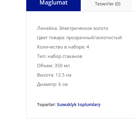
Maglumat
Teswirler (0)
Линейка: Электрическое золото
Цвет товара: прозрачный/золотистый
Количество в наборе: 4
Тип: набор стаканов
Объем: 350 мл
Высота: 12.5 см
Диаметр: 6 см
Toparlar:
Suwuklyk toplumlary