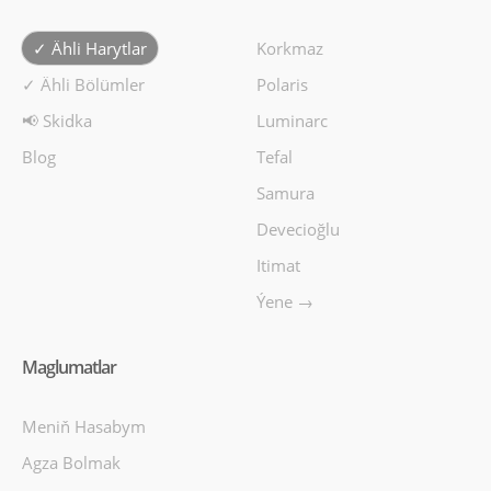
✓ Ähli Harytlar
Korkmaz
✓ Ähli Bölümler
Polaris
📢 Skidka
Luminarc
Blog
Tefal
Samura
Devecioğlu
Itimat
Ýene →
Maglumatlar
Meniň Hasabym
Agza Bolmak