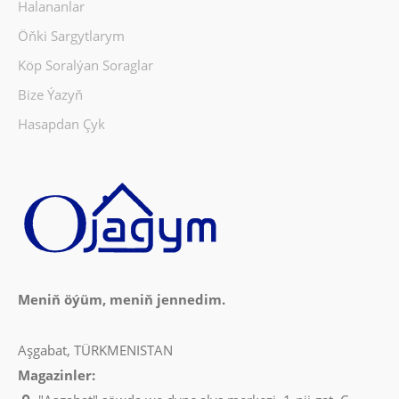
Halananlar
Öňki Sargytlarym
Köp Soralýan Soraglar
Bize Ýazyň
Hasapdan Çyk
Meniň öýüm, meniň jennedim.
Aşgabat, TÜRKMENISTAN
Magazinler: