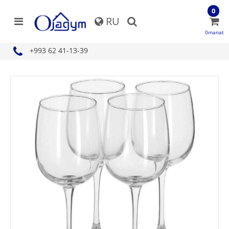
0
RU
0manat
+993 62 41-13-39