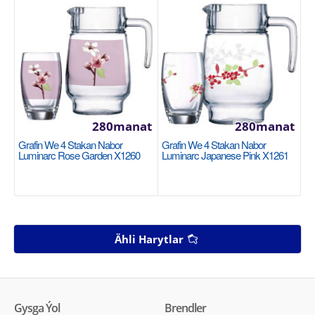
280manat
280manat
Grafin We 4 Stakan Nabor
Grafin We 4 Stakan Nabor
Luminarc Rose Garden X1260
Luminarc Japanese Pink X1261
Ähli Harytlar
Gysga Ýol
Brendler