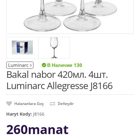
Luminarc
130
Bakal nabor 420мл. 4шт.
Luminarc Allegresse J8166
Halananlara Goş
Deňeşdir
Haryt Kody:
J8166
260manat