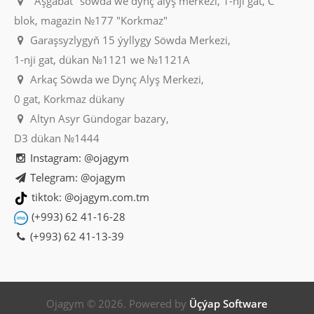
"Aşgabat" söwda we dynç alyş merkezi, 1-nji gat, C
blok, magazin №177 "Korkmaz"
Garaşsyzlygyň 15 ýyllygy Söwda Merkezi,
1-nji gat, dükan №1121 we №1121A
Arkaç Söwda we Dynç Alyş Merkezi,
0 gat, Korkmaz dükany
Altyn Asyr Gündogar bazary,
D3 dükan №1444
Instagram: @ojagym
Telegram: @ojagym
tiktok: @ojagym.com.tm
(+993) 62 41-16-28
(+993) 62 41-13-39
Ojagym © 2026. Powered by
Üçýap Software