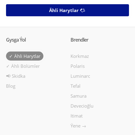
Ähli Harytlar
Gysga Ýol
Brendler
✓ Ähli Harytlar
Korkmaz
✓ Ähli Bölümler
Polaris
📢 Skidka
Luminarc
Blog
Tefal
Samura
Devecioğlu
Itimat
Ýene →