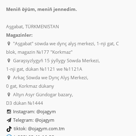
Meniň öýüm, meniň jennedim.
Aşgabat, TÜRKMENISTAN
Magazinler:
"Aşgabat" söwda we dynç alyş merkezi, 1-nji gat, C
blok, magazin №177 "Korkmaz"
Garaşsyzlygyň 15 ýyllygy Söwda Merkezi,
1-nji gat, dükan №1121 we №1121A
Arkaç Söwda we Dynç Alyş Merkezi,
0 gat, Korkmaz dükany
Altyn Asyr Gündogar bazary,
D3 dükan №1444
Instagram: @ojagym
Telegram: @ojagym
tiktok: @ojagym.com.tm