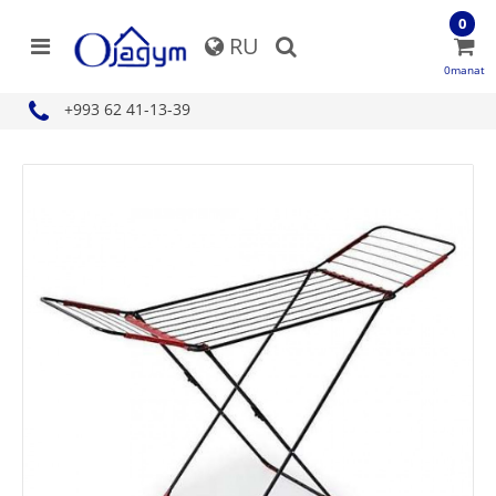
0
RU
0manat
+993 62 41-13-39