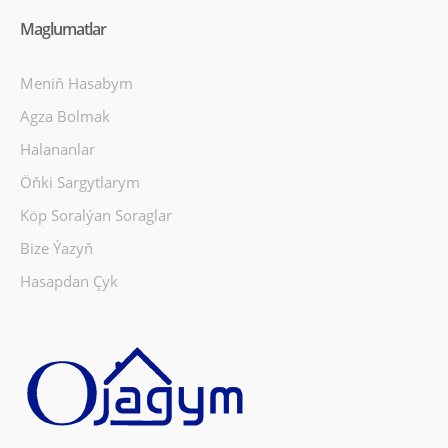
Maglumatlar
Meniň Hasabym
Agza Bolmak
Halananlar
Öňki Sargytlarym
Köp Soralýan Soraglar
Bize Ýazyň
Hasapdan Çyk