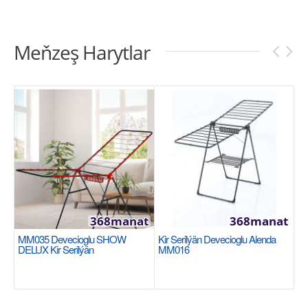
Meňzeş Harytlar
368manat
368manat
MM035 Devecioglu SHOW
Kir Serilýän Devecioglu Alenda
DELUX Kir Serilýän
MM016