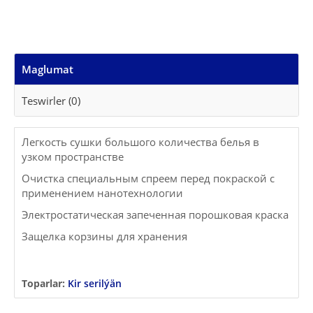
Maglumat
Teswirler (0)
Легкость сушки большого количества белья в
узком пространстве
Очистка специальным спреем перед покраской с
применением нанотехнологии
Электростатическая запеченная порошковая краска
Защелка корзины для хранения
Toparlar:
Kir serilýän