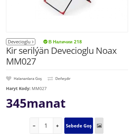
Devecioglu
218
Kir serilýän Devecioglu Noax
MM027
Halananlara Goş
Deňeşdir
Haryt Kody:
MM027
345manat