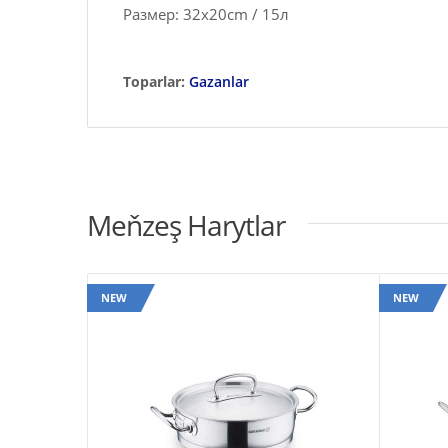
Размер: 32x20cm / 15л
Toparlar:
Gazanlar
Meňzeş Harytlar
NEW
NEW