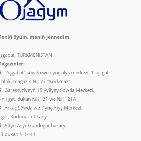
eniň öýüm, meniň jennedim.
şgabat, TÜRKMENISTAN
agazinler:
"Aşgabat" söwda we dynç alyş merkezi, 1-nji gat,
 blok, magazin №177 "Korkmaz"
Garaşsyzlygyň 15 ýyllygy Söwda Merkezi,
-nji gat, dükan №1121 we №1121A
Arkaç Söwda we Dynç Alyş Merkezi,
 gat, Korkmaz dükany
Altyn Asyr Gündogar bazary,
3 dükan №1444