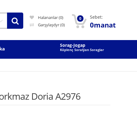
Sebet:
Halananlar (0)
0
0manat
Garşylaşdyr
(0)
Sorag-Jogap
ka
Köplenç Soralýan Soraglar
orkmaz Doria A2976