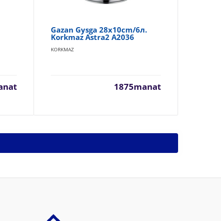
Gazan Gysga 28x10cm/6л.
Ga
Korkmaz Astra2 A2036
Or
KORKMAZ
KOR
anat
1875manat