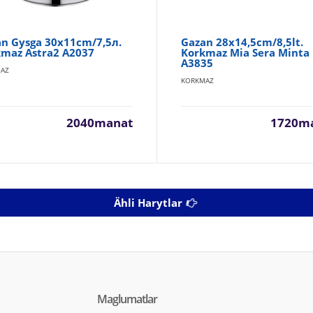
n Gysga 30x11cm/7,5л.
Gazan 28x14,5cm/8,5lt.
kmaz Astra2 A2037
Korkmaz Mia Sera Minta
A3835
AZ
KORKMAZ
2040manat
1720m
Ähli Harytlar
Maglumatlar