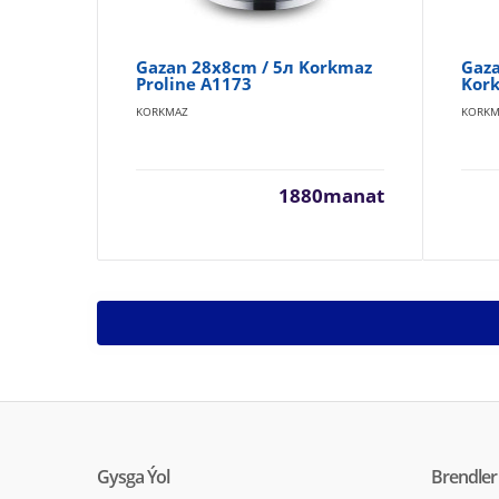
Gazan 28x8cm / 5л Korkmaz
Gaza
Proline A1173
Kor
KORKMAZ
KORKM
1880manat
Gysga Ýol
Brendler