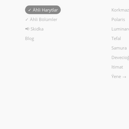
✓ Ähli Harytlar
Korkmaz
✓ Ähli Bölümler
Polaris
📢 Skidka
Luminar
Blog
Tefal
Samura
Devecioğ
Itimat
Ýene →