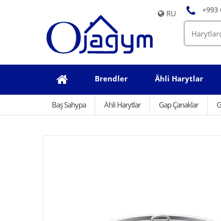
+993 
RU
Brendler
Ähli Harytlar
Baş Sahypa
Ähli Harytlar
Gap Çanaklar
G