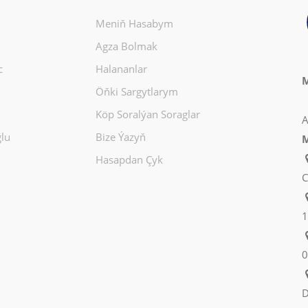
Meniň Hasabym
Agza Bolmak
c
Halananlar
M
Öňki Sargytlarym
Köp Soralýan Soraglar
A
lu
Bize Ýazyň
M
Hasapdan Çyk
C
1
0
D