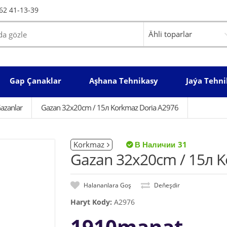
62 41-13-39
Gap Çanaklar
Aşhana Tehnikasy
Jaýa Tehni
azanlar
Gazan 32x20cm / 15л Korkmaz Doria A2976
Korkmaz
31
Gazan 32x20cm / 15л K
Halananlara Goş
Deňeşdir
Haryt Kody:
A2976
1910manat