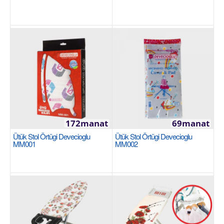
805manat
Sebede Goş
+
Garşylaşdyrmaga goş
+
Halananlara goş
172manat
69manat
Ütük Stol Örtügi Devecioglu
Ütük Stol Örtügi Devecioglu
MM001
MM002
Merdiwan 9+1 HARBINGER MM059
Все электростатическое порошковое покрытие