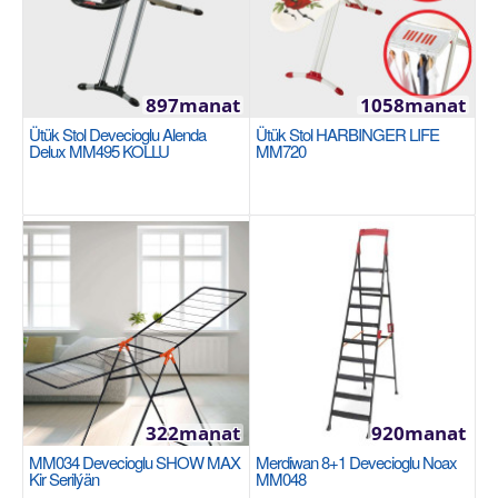
Специальная аэрозольная очистка перед
окраской с примен..
897manat
1058manat
1081manat
Ütük Stol Devecioglu Alenda
Ütük Stol HARBINGER LIFE
Delux MM495 KOLLU
MM720
Sebede Goş
+
Garşylaşdyrmaga goş
+
Halananlara goş
322manat
920manat
MM034 Devecioglu SHOW MAX
Merdiwan 8+1 Devecioglu Noax
Kir Serilýän
MM048