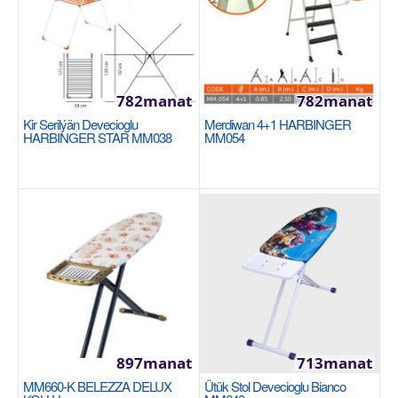
782manat
782manat
Kir Serilýän Devecioglu
Merdiwan 4+1 HARBINGER
HARBINGER STAR MM038
MM054
Kir serilýän Devecioglu Linda MM082
Легкость сушки большого количества белья в
узком пространстве Очистка специальным спреем
перед пок..
529manat
Sebede Goş
897manat
713manat
+
Garşylaşdyrmaga goş
MM660-K BELEZZA DELUX
Ütük Stol Devecioglu Bianco
+
Halananlara goş