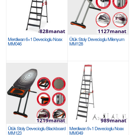
Sebede Goş
+
Garşylaşdyrmaga goş
+
Halananlara goş
828manat
1127manat
Merdiwan 6+1 Devecioglu Noax
Ütük Stoly Devecioglu Milenyum
MM046
MM128
Merdiwan 5+1 HARBINGER MM055
Все электростатическое порошковое покрытие
1219manat
989manat
Специальная аэрозольная очистка перед
Ütük Stoly Devecioglu Blackboard
Merdiwan 9+1 Devecioglu Noax
окраской с примен..
MM123
MM049