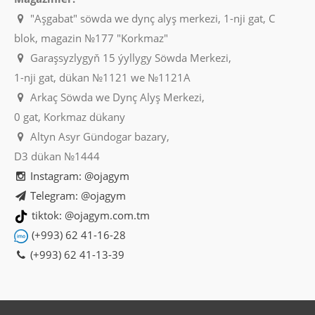
Sebede Goş
"Aşgabat" söwda we dynç alyş merkezi, 1-nji gat, C
blok, magazin №177 "Korkmaz"
+
Garşylaşdyrmaga goş
Garaşsyzlygyň 15 ýyllygy Söwda Merkezi,
+
Halananlara goş
1-nji gat, dükan №1121 we №1121A
Arkaç Söwda we Dynç Alyş Merkezi,
0 gat, Korkmaz dükany
Altyn Asyr Gündogar bazary,
D3 dükan №1444
Instagram: @ojagym
Telegram: @ojagym
tiktok: @ojagym.com.tm
(+993) 62 41-16-28
(+993) 62 41-13-39
MM660-K BELEZZA DELUX KOLLU
Нет данных..