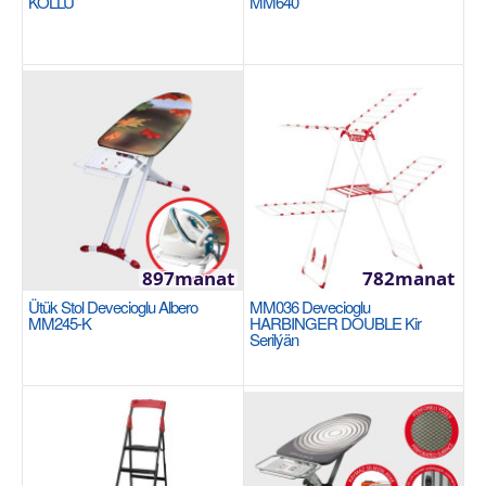
KOLLU
MM640
897manat
782manat
Merdiwan 6+1 HARBINGER MM056
Ütük Stol Devecioglu Albero
MM036 Devecioglu
MM245-K
HARBINGER DOUBLE Kir
Все электростатическое порошковое покрытие
Serilýän
Специальная аэрозольная очистка перед
окраской с примен..
874manat