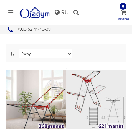
0
RU
0manat
+993 62 41-13-39
368manat
621manat