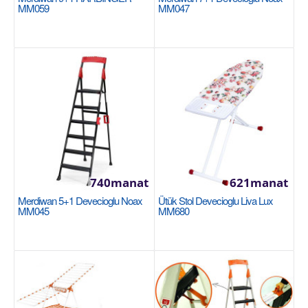
MM059
MM047
Kir serilýän Devecioglu Alenda MM016
Вместимость подвеса: 18 м Высота: 100 см
Складная конструкция — обеспечивает экономию
места, когд..
740manat
621manat
368manat
Merdiwan 5+1 Devecioglu Noax
Ütük Stol Devecioglu Liva Lux
MM045
MM680
Sebede Goş
+
Garşylaşdyrmaga goş
+
Halananlara goş