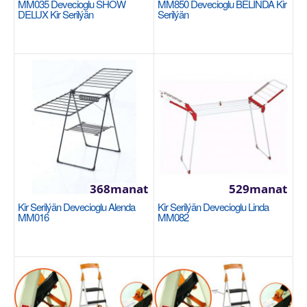
MM035 Devecioglu SHOW
MM850 Devecioglu BELINDA Kir
DELUX Kir Serilýän
Serilýän
MM035 Devecioglu SHOW DELUX Kir serilýän
Dar mekanda çok çamaşır kurutabilme kolaylığı 18 m
çamaşır kurutma kapasitesi Nano teknolojisi uy..
368manat
Sebede Goş
+
Garşylaşdyrmaga goş
+
Halananlara goş
368manat
529manat
Kir Serilýän Devecioglu Alenda
Kir Serilýän Devecioglu Linda
MM016
MM082