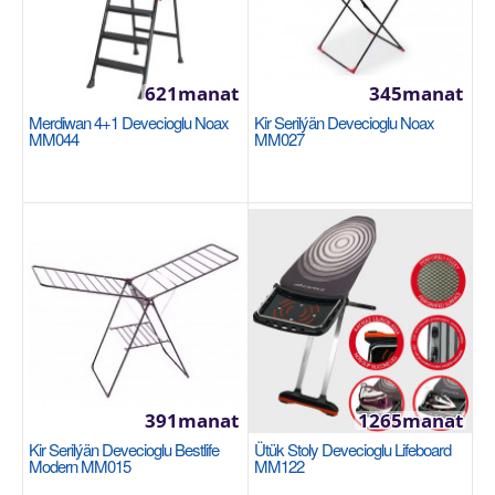
621manat
345manat
Merdiwan 5+1 Devecioglu Noax MM045
Merdiwan 4+1 Devecioglu Noax
Kir Serilýän Devecioglu Noax
MM044
MM027
Алюминиевая лестница: 5+1. Максимальная
нагрузка: 155 кг. Идеально подходят для дома и
офиса: стр..
740manat
Sebede Goş
+
Garşylaşdyrmaga goş
+
Halananlara goş
391manat
1265manat
Kir Serilýän Devecioglu Bestlife
Ütük Stoly Devecioglu Lifeboard
Modern MM015
MM122