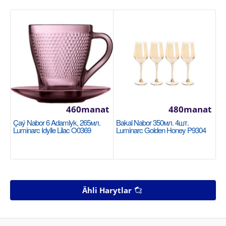
460manat
480manat
Çaý Nabor 6 Adamlyk, 265мл.
Bakal Nabor 350мл. 4шт.
Luminarc Idylle Lilac O0369
Luminarc Golden Honey P9304
Ähli Harytlar