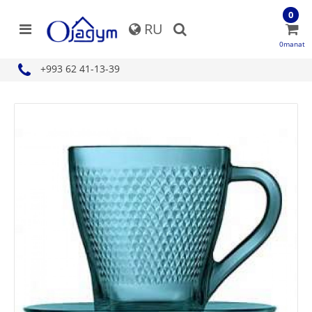
0
RU
0manat
+993 62 41-13-39