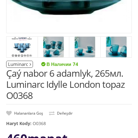
Luminarc
74
Çaý nabor 6 adamlyk, 265мл.
Luminarc Idylle London topaz
O0368
Halananlara Goş
Deňeşdir
Haryt Kody:
O0368