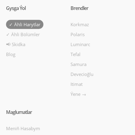
Gysga Ýol
Brendler
✓ Ähli Harytlar
Korkmaz
✓ Ähli Bölümler
Polaris
📢 Skidka
Luminarc
Blog
Tefal
Samura
Devecioğlu
Itimat
Ýene →
Maglumatlar
Meniň Hasabym