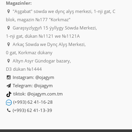
Magazinler:
"Aşgabat" söwda we dynç alyş merkezi, 1-nji gat, C
blok, magazin №177 "Korkmaz"
Garaşsyzlygyň 15 ýyllygy Söwda Merkezi,
1-nji gat, dükan №1121 we №1121A
Arkaç Söwda we Dynç Alyş Merkezi,
0 gat, Korkmaz dükany
Altyn Asyr Gündogar bazary,
D3 dükan №1444
Instagram: @ojagym
Telegram: @ojagym
tiktok: @ojagym.com.tm
(+993) 62 41-16-28
(+993) 62 41-13-39