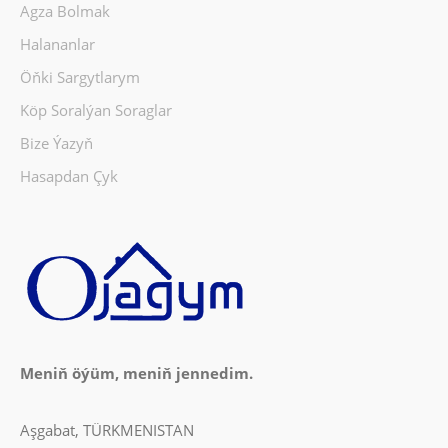
Agza Bolmak
Halananlar
Öňki Sargytlarym
Köp Soralýan Soraglar
Bize Ýazyň
Hasapdan Çyk
Meniň öýüm, meniň jennedim.
Aşgabat, TÜRKMENISTAN