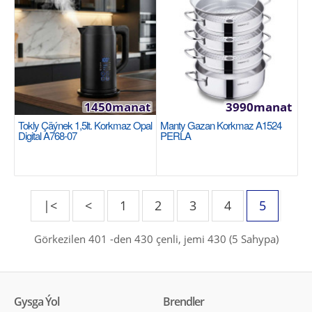
KORKMAZ
6 сервировочных тарелок 6 чашек 6 блюдца для
чашек 6 чашки для джема 2 тарелка лодочка 1
мена..
1450manat
3990manat
6850manat
Tokly Çäýnek 1,5lt. Korkmaz Opal
Manty Gazan Korkmaz A1524
Availability
46
Digital A768-07
PERLA
Sebede Goş
Garşylaşdyrmaga goş
Halananlara goş
|<
<
1
2
3
4
5
Görkezilen 401 -den 430 çenli, jemi 430 (5 Sahypa)
Gysga Ýol
Brendler