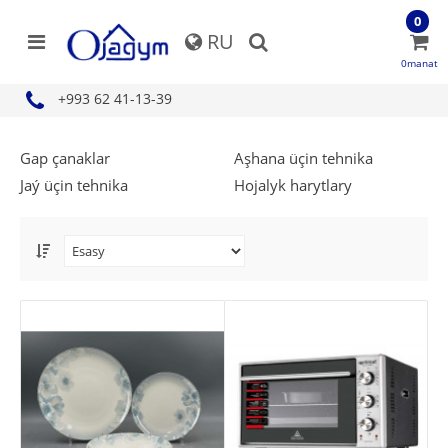
0
RU
0manat
+993 62 41-13-39
Gap çanaklar
Aşhana üçin tehnika
Jaý üçin tehnika
Hojalyk harytlary