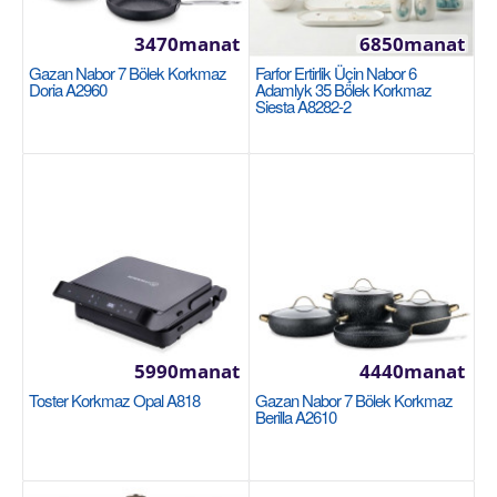
3470manat
6850manat
Garşylaşdyrmaga goş
Gazan Nabor 7 Bölek Korkmaz
Farfor Ertirlik Üçin Nabor 6
Halananlara goş
Doria A2960
Adamlyk 35 Bölek Korkmaz
Siesta A8282-2
KÖP SATYLÝANLAR
5990manat
4440manat
Bakal 380мл Luminarc Nordic H8502
Toster Korkmaz Opal A818
Gazan Nabor 7 Bölek Korkmaz
LUMINARC
Berilla A2610
Цвет товара: прозрачный Тип: кружка Объем: 380
мл Материал: стекло Можно использовать в СВЧ-