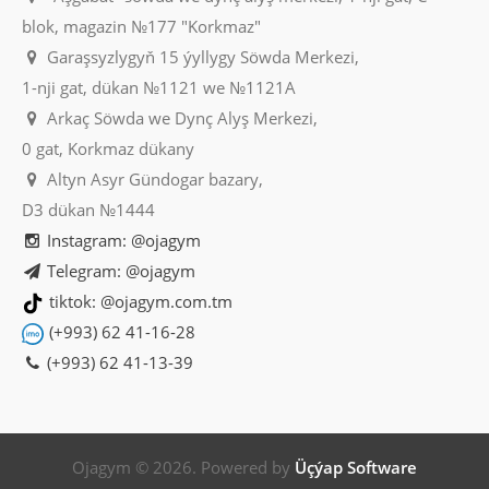
Sebede Goş
blok, magazin №177 "Korkmaz"
Garaşsyzlygyň 15 ýyllygy Söwda Merkezi,
Garşylaşdyrmaga goş
1-nji gat, dükan №1121 we №1121A
Halananlara goş
Arkaç Söwda we Dynç Alyş Merkezi,
0 gat, Korkmaz dükany
Altyn Asyr Gündogar bazary,
D3 dükan №1444
Instagram: @ojagym
Telegram: @ojagym
tiktok: @ojagym.com.tm
(+993) 62 41-16-28
(+993) 62 41-13-39
Şeker goýulýan Luminarc Ambiante eclipse
L5094
LUMINARC
Ojagym © 2026. Powered by
Üçýap Software
Цвет товара: дымчатый Материал: