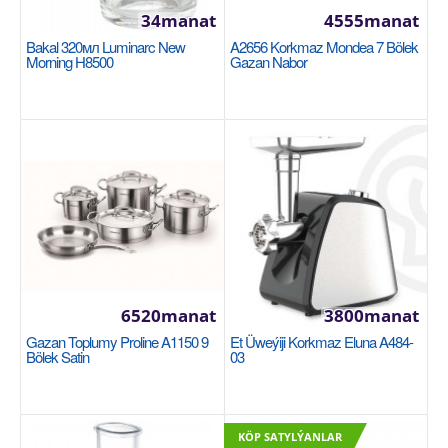
34manat
4555manat
Bakal 320мл Luminarc New
A2656 Korkmaz Mondea 7 Bölek
Morning H8500
Gazan Nabor
Farfor çaşka nabor 6 adamlyk Korkmaz Siesta
A8282-3
KORKMAZ
6 чашек 6 блюдца..
6520manat
3800manat
Gazan Toplumy Proline A1150 9
Et Üweýiji Korkmaz Eluna A484-
1875manat
Bölek Satin
03
Availability
558
Sebede Goş
KÖP SATYLÝANLAR