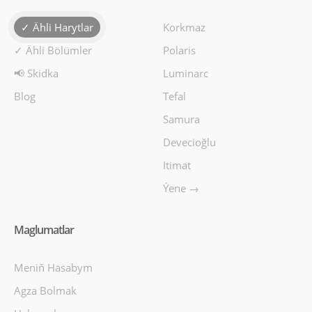
✓ Ähli Harytlar
Korkmaz
✓ Ähli Bölümler
Polaris
📢 Skidka
Luminarc
Toster Korkmaz Opal A818
Blog
Tefal
KORKMAZ
Samura
Цифровой тостер Korkmaz Opal станет
Devecioğlu
незаменимым помощником на современной
кухне! Его усовершенство..
Itimat
Ýene →
5990manat
Availability
8
Maglumatlar
Sebede Goş
Meniň Hasabym
Garşylaşdyrmaga goş
Agza Bolmak
Halananlara goş