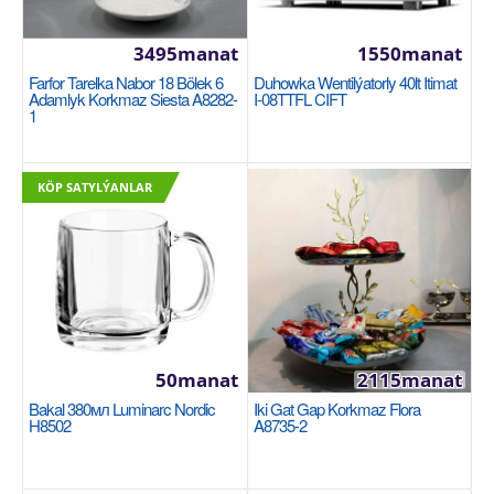
3495manat
1550manat
Farfor Tarelka Nabor 18 Bölek 6
Duhowka Wentilýatorly 40lt Itimat
Adamlyk Korkmaz Siesta A8282-
I-08TTFL CIFT
Farfor Tarelka nabor 18 bölek 6 adamlyk
1
Korkmaz Siesta A8282-1
KORKMAZ
KÖP SATYLÝANLAR
Serwis tabagy 6 sany. Nahar tabagy 6 sany. Desert
tabagy 6 sany...
3495manat
Availability
141
Sebede Goş
50manat
2115manat
Garşylaşdyrmaga goş
Bakal 380мл Luminarc Nordic
Iki Gat Gap Korkmaz Flora
H8502
A8735-2
Halananlara goş