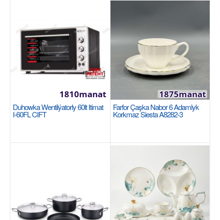
1810manat
1875manat
Duhowka Wentilýatorly 60lt Itimat
Farfor Çaşka Nabor 6 Adamlyk
Duhowka wentilýatorly 40lt Itimat I-08TTFL
I-60FL CIFT
Korkmaz Siesta A8282-3
CIFT
ITIMAT
Tokda işleýän duhowka iki gat aýnaly, wentilýatorly
(35/38/40lt) Itimat I-08TTFL CIFT 90 minutlyk..
1550manat
Availability
214
Sebede Goş