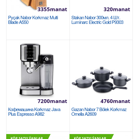
Iki gat gap Korkmaz Flora A8735-2
3355manat
320manat
KORKMAZ
Pyçak Nabor Korkmaz Multi
Stakan Nabor 300мл. 4 Шт.
Blade A550
Luminarc Electric Gold P9303
Iki gat gap..
2115manat
Availability
3
Sebede Goş
Garşylaşdyrmaga goş
Halananlara goş
7200manat
4760manat
Кофемашина Korkmaz Java
Gazan Nabor 7 Bölek Korkmaz
Plus Espresso A982
Ornella A2609
KÖP SATYLÝANLAR
KÖP SATYLÝANLAR