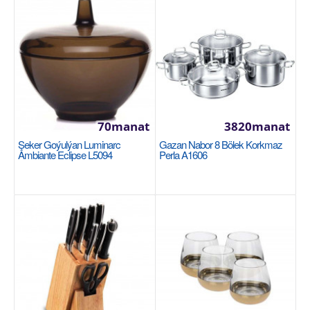
пе..
50manat
Availability
588
Sebede Goş
Garşylaşdyrmaga goş
70manat
3820manat
Halananlara goş
Şeker Goýulýan Luminarc
Gazan Nabor 8 Bölek Korkmaz
Ambiante Eclipse L5094
Perla A1606