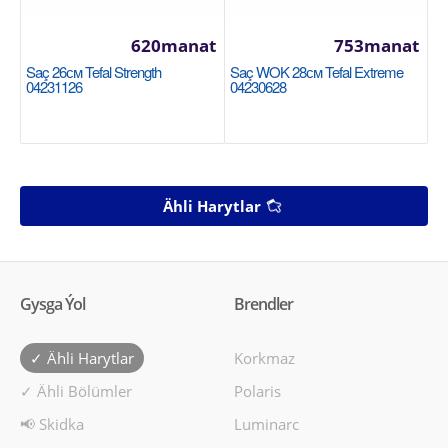
620manat
753manat
Saç 26см Tefal Strength
Saç WOK 28см Tefal Extreme
04231126
04230628
Ähli Harytlar
Gysga Ýol
Brendler
✓ Ähli Harytlar
Korkmaz
✓ Ähli Bölümler
Polaris
📢 Skidka
Luminarc