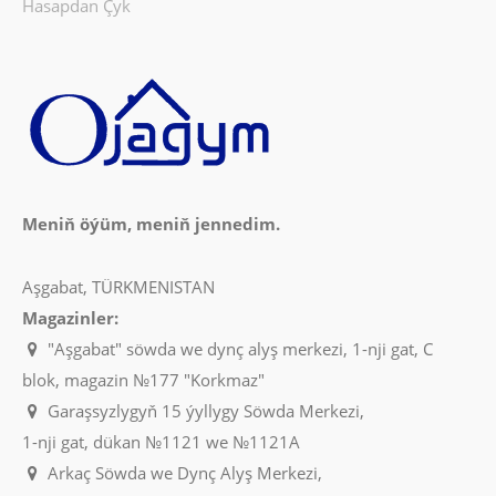
Hasapdan Çyk
Meniň öýüm, meniň jennedim.
Aşgabat, TÜRKMENISTAN
Magazinler:
"Aşgabat" söwda we dynç alyş merkezi, 1-nji gat, C
blok, magazin №177 "Korkmaz"
Garaşsyzlygyň 15 ýyllygy Söwda Merkezi,
1-nji gat, dükan №1121 we №1121A
Arkaç Söwda we Dynç Alyş Merkezi,