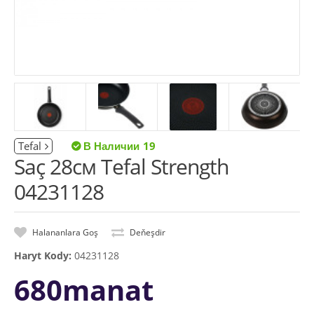
Tefal
19
Saç 28см Tefal Strength
04231128
Halananlara Goş
Deňeşdir
Haryt Kody:
04231128
680manat