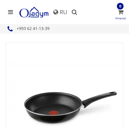
0
RU
0manat
+993 62 41-13-39