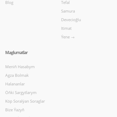
Blog
Tefal
Samura
Devecioğlu
Itimat
Ýene →
Maglumatlar
Meniň Hasabym
Agza Bolmak
Halananlar
Öňki Sargytlarym
Köp Soralýan Soraglar
Bize Ýazyň