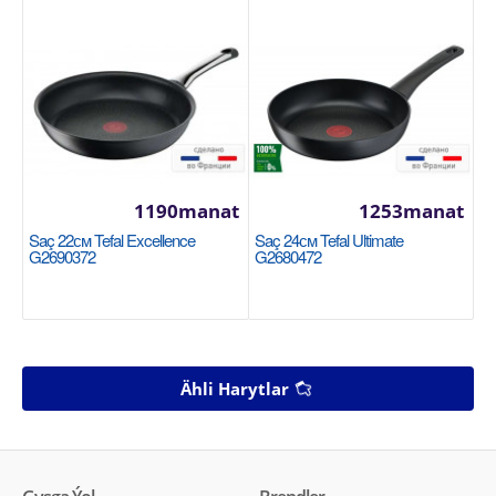
1190manat
1253manat
Saç 22см Tefal Excellence
Saç 24см Tefal Ultimate
G2690372
G2680472
Ähli Harytlar