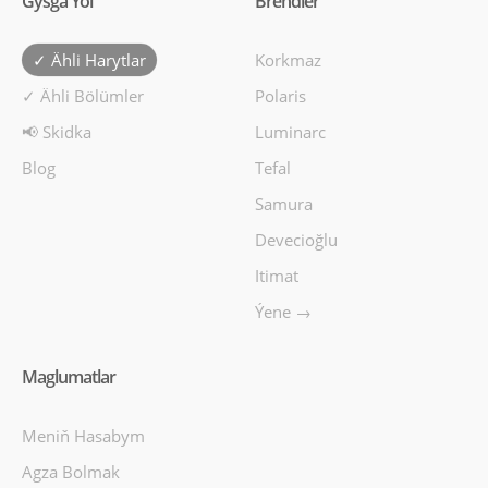
Gysga Ýol
Brendler
✓ Ähli Harytlar
Korkmaz
✓ Ähli Bölümler
Polaris
📢 Skidka
Luminarc
Blog
Tefal
Samura
Devecioğlu
Itimat
Ýene →
Maglumatlar
Meniň Hasabym
Agza Bolmak