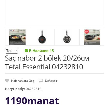
Tefal
15
Saç nabor 2 bölek 20/26см
Tefal Essential 04232810
Halananlara Goş
Deňeşdir
Haryt Kody:
04232810
1190manat