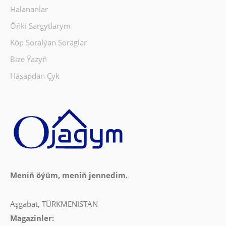
Halananlar
Öňki Sargytlarym
Köp Soralýan Soraglar
Bize Ýazyň
Hasapdan Çyk
Meniň öýüm, meniň jennedim.
Aşgabat, TÜRKMENISTAN
Magazinler: