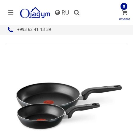
0
RU
0manat
+993 62 41-13-39