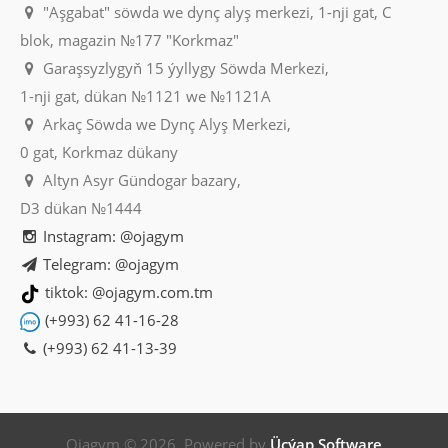
"Aşgabat" söwda we dynç alyş merkezi, 1-nji gat, C
blok, magazin №177 "Korkmaz"
Garaşsyzlygyň 15 ýyllygy Söwda Merkezi,
1-nji gat, dükan №1121 we №1121A
Arkaç Söwda we Dynç Alyş Merkezi,
0 gat, Korkmaz dükany
Altyn Asyr Gündogar bazary,
D3 dükan №1444
Instagram: @ojagym
Telegram: @ojagym
tiktok: @ojagym.com.tm
(+993) 62 41-16-28
(+993) 62 41-13-39
Ojagym © 2026. Powered by
Üçýap Software