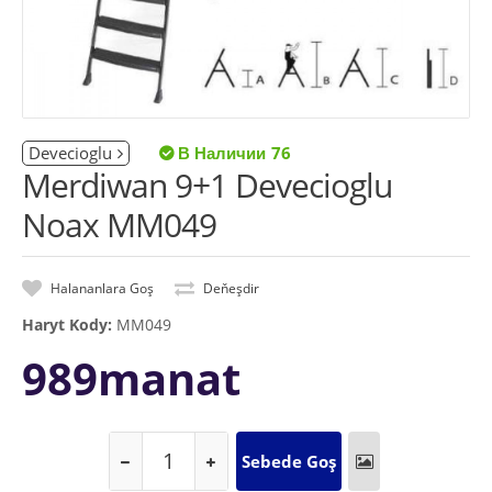
Devecioglu
76
Merdiwan 9+1 Devecioglu
Noax MM049
Halananlara Goş
Deňeşdir
Haryt Kody:
MM049
989manat