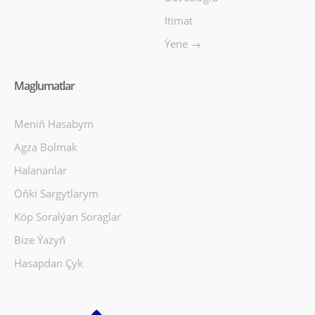
Itimat
Ýene →
Maglumatlar
Meniň Hasabym
Agza Bolmak
Halananlar
Öňki Sargytlarym
Köp Soralýan Soraglar
Bize Ýazyň
Hasapdan Çyk