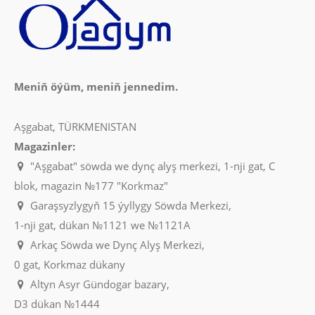
Meniň öýüm, meniň jennedim.
Aşgabat, TÜRKMENISTAN
Magazinler:
"Aşgabat" söwda we dynç alyş merkezi, 1-nji gat, C
blok, magazin №177 "Korkmaz"
Garaşsyzlygyň 15 ýyllygy Söwda Merkezi,
1-nji gat, dükan №1121 we №1121A
Arkaç Söwda we Dynç Alyş Merkezi,
0 gat, Korkmaz dükany
Altyn Asyr Gündogar bazary,
D3 dükan №1444