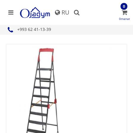
0
RU
0manat
+993 62 41-13-39