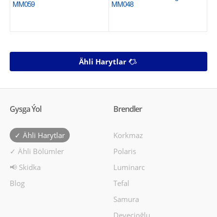
MM059
MM048
Ähli Harytlar
Gysga Ýol
Brendler
✓ Ähli Harytlar
Korkmaz
✓ Ähli Bölümler
Polaris
📢 Skidka
Luminarc
Blog
Tefal
Samura
Devecioğlu