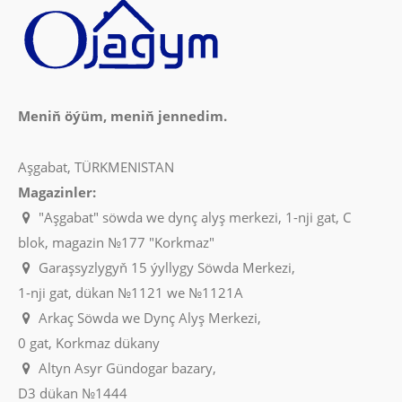
Meniň öýüm, meniň jennedim.
Aşgabat, TÜRKMENISTAN
Magazinler:
"Aşgabat" söwda we dynç alyş merkezi, 1-nji gat, C
blok, magazin №177 "Korkmaz"
Garaşsyzlygyň 15 ýyllygy Söwda Merkezi,
1-nji gat, dükan №1121 we №1121A
Arkaç Söwda we Dynç Alyş Merkezi,
0 gat, Korkmaz dükany
Altyn Asyr Gündogar bazary,
D3 dükan №1444