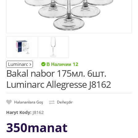
Luminarc
12
Bakal nabor 175мл. 6шт.
Luminarc Allegresse J8162
Halananlara Goş
Deňeşdir
Haryt Kody:
J8162
350manat