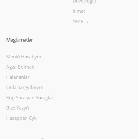
Devecioğlu
Itimat
Ýene →
Maglumatlar
Meniň Hasabym
Agza Bolmak
Halananlar
Öňki Sargytlarym
Köp Soralýan Soraglar
Bize Ýazyň
Hasapdan Çyk