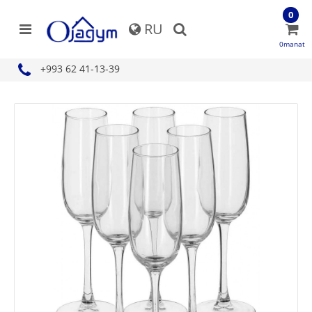
0
RU
0manat
+993 62 41-13-39