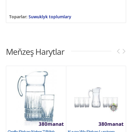
Toparlar:
Suwuklyk toplumlary
Meňzeş Harytlar
380manat
380manat
Grafin Stakan Nabor 7 Bölek
Kuyze We Stakan Luminarc