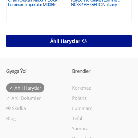
Luminarc Imperator M0089
N0782 BRIGHTON 7sany
Ähli Harytlar
Gysga Ýol
Brendler
✓ Ähli Harytlar
Korkmaz
✓ Ähli Bölümler
Polaris
📢 Skidka
Luminarc
Blog
Tefal
Samura