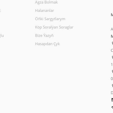
Agza Bolmak
c
Halananlar
M
Öňki Sargytlarym
Köp Soralýan Soraglar
A
lu
Bize Ýazyň
M
Hasapdan Çyk
C
1
0
D