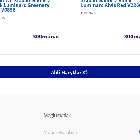
in We Stakan Nabor 7
Stakan Nabor 7 Bölek
k Luminarc Greenery
Luminarc Alvis Red V226
 V0856
LUMINARC
ARC
300manat
300m
Ähli Harytlar
Maglumatlar
Meniň Hasabym