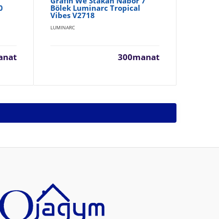
Grafin We Stakan Nabor 7
St
0
Bölek Luminarc Tropical
Lu
Vibes V2718
LUM
LUMINARC
anat
300manat