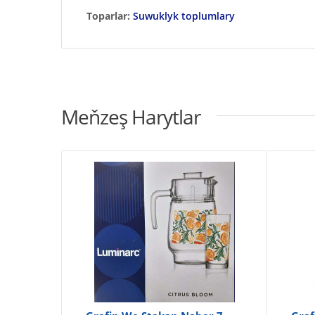
Toparlar:
Suwuklyk toplumlary
Meňzeş Harytlar