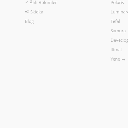
✓ Ähli Bölümler
Polaris
📢 Skidka
Luminar
Blog
Tefal
Samura
Devecioğ
Itimat
Ýene →