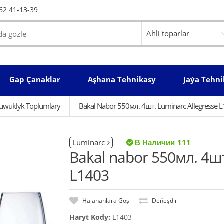
62 41-13-39
Gap Çanaklar
Aşhana Tehnikasy
Jaýa Tehni
uwuklyk Toplumlary
Bakal Nabor 550мл. 4шт. Luminarc Allegresse 
Luminarc
111
Bakal nabor 550мл. 4шт
L1403
Halananlara Goş
Deňeşdir
Haryt Kody:
L1403