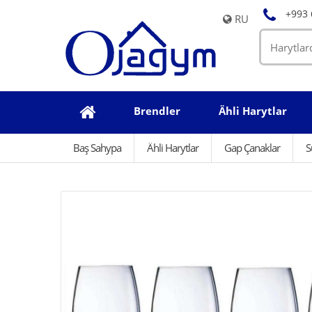
+993 
RU
Brendler
Ähli Harytlar
Baş Sahypa
Ähli Harytlar
Gap Çanaklar
S