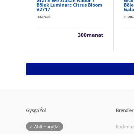
Grafin We Stakan Nabor 7
Graf
Bölek Luminarc Citrus Bloom
Böle
V2717
Gala
LUMINARC
LUMIN
300manat
Gysga Ýol
Brendler
✓ Ähli Harytlar
Korkmaz