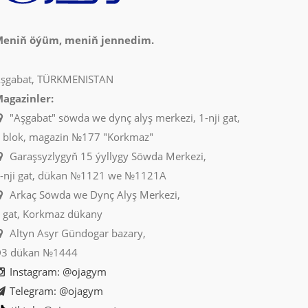
eniň öýüm, meniň jennedim.
şgabat, TÜRKMENISTAN
agazinler:
"Aşgabat" söwda we dynç alyş merkezi, 1-nji gat,
 blok, magazin №177 "Korkmaz"
Garaşsyzlygyň 15 ýyllygy Söwda Merkezi,
-nji gat, dükan №1121 we №1121A
Arkaç Söwda we Dynç Alyş Merkezi,
 gat, Korkmaz dükany
Altyn Asyr Gündogar bazary,
3 dükan №1444
Instagram: @ojagym
Telegram: @ojagym