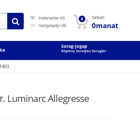
Sebet:
Halananlar (0)
0
0manat
Garşylaşdyr
(0)
Sorag-Jogap
ka
Köplenç Soralýan Soraglar
L1403
. Luminarc Allegresse