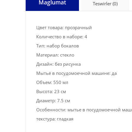
Maglumat
Teswirler (0)
Цвет товара: прозрачный
Количество в наборе: 4
Тип: набор бокалов
Материал: стекло
Дизайн: без рисунка
Мытьё в посудомоечной машине: да
Объем: 550 мл
Высота: 23 см
Диаметр: 7.5 см
Особенности: мытье в посудомоечной маш
текстура: гладкая