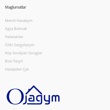
Maglumatlar
Meniň Hasabym
Agza Bolmak
Halananlar
Öňki Sargytlarym
Köp Soralýan Soraglar
Bize Ýazyň
Hasapdan Çyk