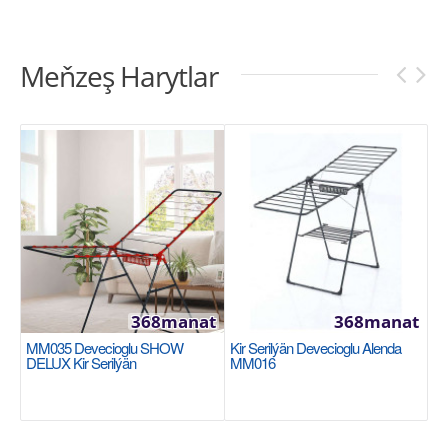
Meňzeş Harytlar
368manat
368manat
MM035 Devecioglu SHOW
Kir Serilýän Devecioglu Alenda
DELUX Kir Serilýän
MM016