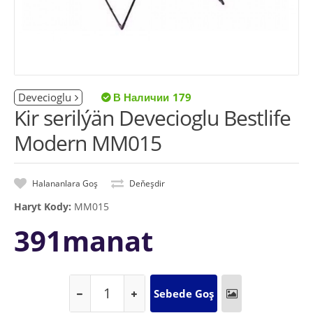
Devecioglu
179
Kir serilýän Devecioglu Bestlife
Modern MM015
Halananlara Goş
Deňeşdir
Haryt Kody:
MM015
391manat