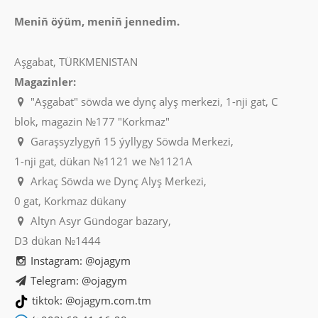
Meniň öýüm, meniň jennedim.
Aşgabat, TÜRKMENISTAN
Magazinler:
"Aşgabat" söwda we dynç alyş merkezi, 1-nji gat, C
blok, magazin №177 "Korkmaz"
Garaşsyzlygyň 15 ýyllygy Söwda Merkezi,
1-nji gat, dükan №1121 we №1121A
Arkaç Söwda we Dynç Alyş Merkezi,
0 gat, Korkmaz dükany
Altyn Asyr Gündogar bazary,
D3 dükan №1444
Instagram: @ojagym
Telegram: @ojagym
tiktok: @ojagym.com.tm