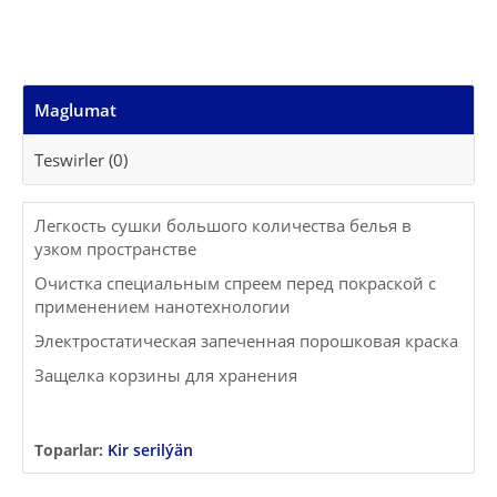
Maglumat
Teswirler (0)
Легкость сушки большого количества белья в
узком пространстве
Очистка специальным спреем перед покраской с
применением нанотехнологии
Электростатическая запеченная порошковая краска
Защелка корзины для хранения
Toparlar:
Kir serilýän