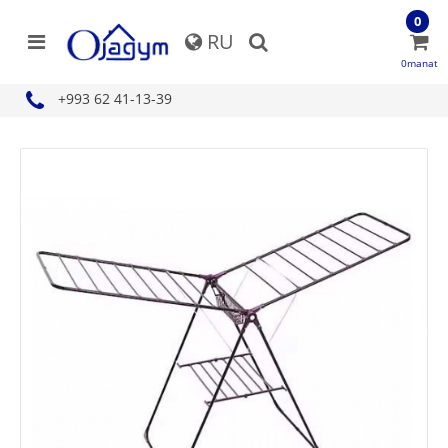
0
RU
0manat
+993 62 41-13-39