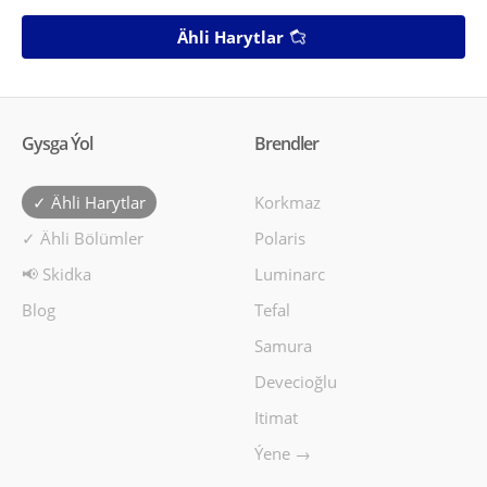
Ähli Harytlar
Gysga Ýol
Brendler
✓ Ähli Harytlar
Korkmaz
✓ Ähli Bölümler
Polaris
📢 Skidka
Luminarc
Blog
Tefal
Samura
Devecioğlu
Itimat
Ýene →