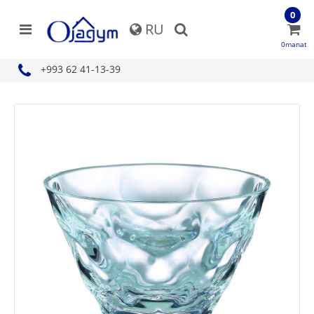
0
RU
0manat
+993 62 41-13-39