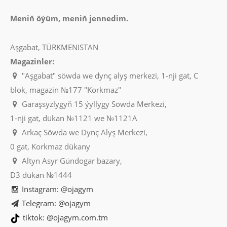
Meniň öýüm, meniň jennedim.
Aşgabat, TÜRKMENISTAN
Magazinler:
"Aşgabat" söwda we dynç alyş merkezi, 1-nji gat, C
blok, magazin №177 "Korkmaz"
Garaşsyzlygyň 15 ýyllygy Söwda Merkezi,
1-nji gat, dükan №1121 we №1121A
Arkaç Söwda we Dynç Alyş Merkezi,
0 gat, Korkmaz dükany
Altyn Asyr Gündogar bazary,
D3 dükan №1444
Instagram: @ojagym
Telegram: @ojagym
tiktok: @ojagym.com.tm