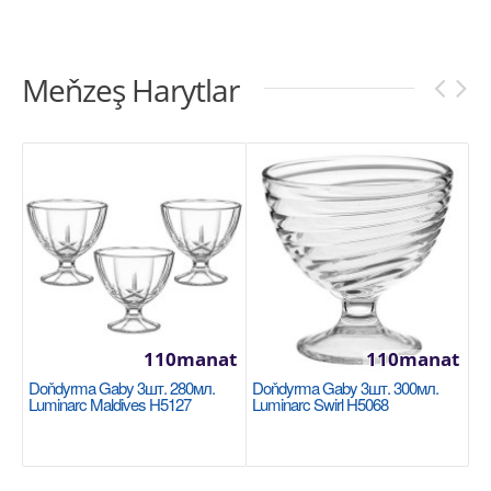
Meňzeş Harytlar
110manat
110manat
Doňdyrma Gaby 3шт. 280мл.
Doňdyrma Gaby 3шт. 300мл.
Luminarc Maldives H5127
Luminarc Swirl H5068