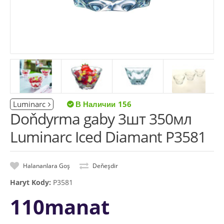
Luminarc
156
Doňdyrma gaby 3шт 350мл
Luminarc Iced Diamant P3581
Halananlara Goş
Deňeşdir
Haryt Kody:
P3581
110manat