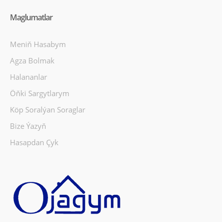
Maglumatlar
Meniň Hasabym
Agza Bolmak
Halananlar
Öňki Sargytlarym
Köp Soralýan Soraglar
Bize Ýazyň
Hasapdan Çyk