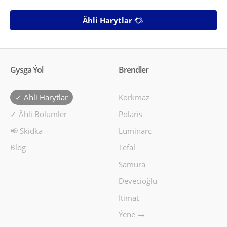
Ähli Harytlar
Gysga Ýol
Brendler
✓ Ähli Harytlar
Korkmaz
✓ Ähli Bölümler
Polaris
📢 Skidka
Luminarc
Blog
Tefal
Samura
Devecioğlu
Itimat
Ýene →