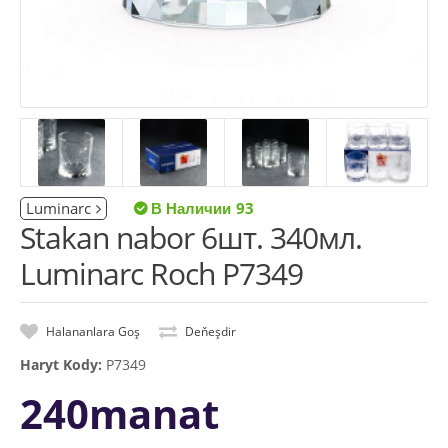
Luminarc
93
Stakan nabor 6шт. 340мл.
Luminarc Roch P7349
Halananlara Goş
Deňeşdir
Haryt Kody:
P7349
240manat