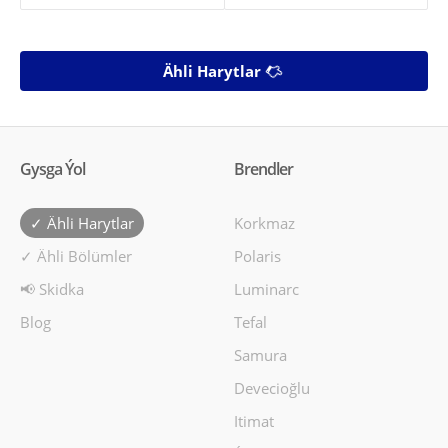
Ähli Harytlar
Gysga Ýol
Brendler
✓ Ähli Harytlar
Korkmaz
✓ Ähli Bölümler
Polaris
📢 Skidka
Luminarc
Blog
Tefal
Samura
Devecioğlu
Itimat