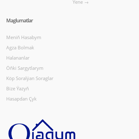
Ýene →
Maglumatlar
Meniň Hasabym
Agza Bolmak
Halananlar
Öňki Sargytlarym
Köp Soralýan Soraglar
Bize Ýazyň
Hasapdan Çyk