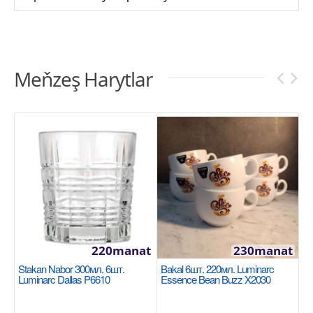
Meňzeş Harytlar
220manat
230manat
Stakan Nabor 300мл. 6шт.
Bakal 6шт. 220мл. Luminarc
Luminarc Dallas P6610
Essence Bean Buzz X2030