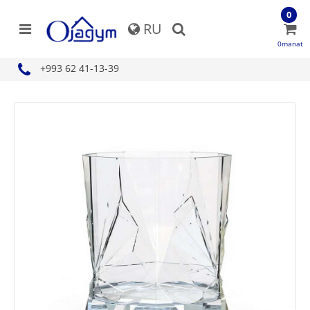
0
RU
0manat
+993 62 41-13-39