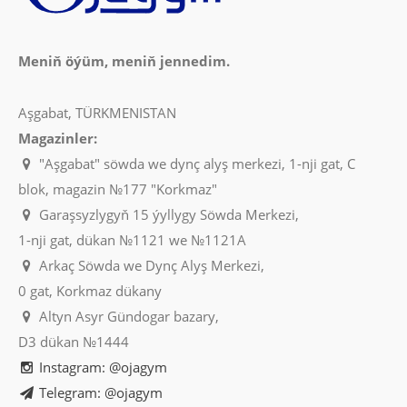
Meniň öýüm, meniň jennedim.
Aşgabat, TÜRKMENISTAN
Magazinler:
"Aşgabat" söwda we dynç alyş merkezi, 1-nji gat, C
blok, magazin №177 "Korkmaz"
Garaşsyzlygyň 15 ýyllygy Söwda Merkezi,
1-nji gat, dükan №1121 we №1121A
Arkaç Söwda we Dynç Alyş Merkezi,
0 gat, Korkmaz dükany
Altyn Asyr Gündogar bazary,
D3 dükan №1444
Instagram: @ojagym
Telegram: @ojagym