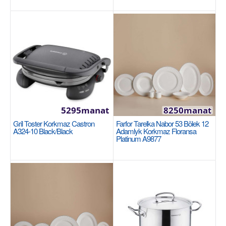
1420manat
Sebede Goş
+
Garşylaşdyrmaga goş
+
Halananlara goş
5295manat
8250manat
Gril Toster Korkmaz Castron
Farfor Tarelka Nabor 53 Bölek 12
A324-10 Black/Black
Adamlyk Korkmaz Floransa
Platinum A9877
Gazan 26x7cm / 3.5л Korkmaz Ornella Sera
Vanilla A3975
Размеры: 26х7 см. Внутренний объем: 3.5 литра.