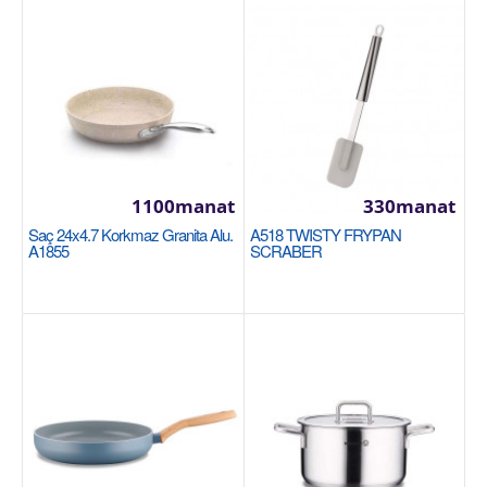
+
Garşylaşdyrmaga goş
+
Halananlara goş
1100manat
330manat
Saç 24x4.7 Korkmaz Granita Alu.
A518 TWISTY FRYPAN
A1855
SCRABER
Blender Korkmaz Mia Duo Black/Chrome A446-
10
Мерный стакан: 1000 мл 850 Вт Шлифовальный
стержень из жаропрочной нержавеющей стали
Противоскол..