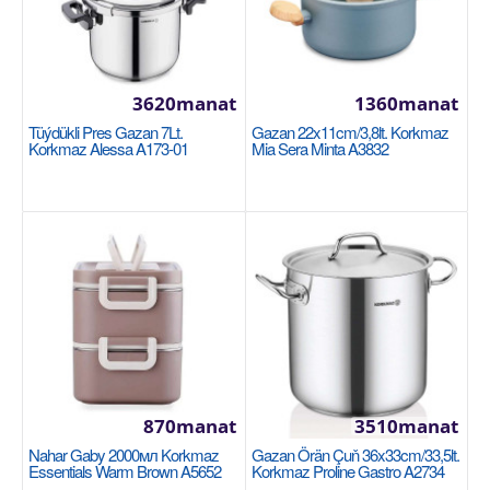
Gazan gysga 30x11cm/7,5л. Korkmaz Astra2
A2037
Размер: 30x11cm / 7,5л. Благодаря плоским
3620manat
1360manat
крышкам кастрюли Astra2 не занимают много
Tüýdükli Pres Gazan 7Lt.
Gazan 22x11cm/3,8lt. Korkmaz
места в посудо..
Korkmaz Alessa A173-01
Mia Sera Minta A3832
2040manat
Sebede Goş
+
Garşylaşdyrmaga goş
+
Halananlara goş
870manat
3510manat
Nahar Gaby 2000мл Korkmaz
Gazan Örän Çuň 36x33cm/33,5lt.
Essentials Warm Brown A5652
Korkmaz Proline Gastro A2734