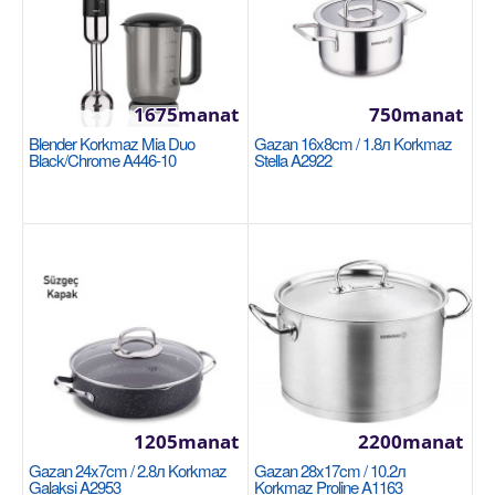
1265manat
Sebede Goş
+
Garşylaşdyrmaga goş
1675manat
750manat
+
Halananlara goş
Blender Korkmaz Mia Duo
Gazan 16x8cm / 1.8л Korkmaz
Black/Chrome A446-10
Stella A2922
Gazan 28x7.5cm / 4л Korkmaz Ornella Sera
1205manat
2200manat
Vanilla A3976
Gazan 24x7cm / 2.8л Korkmaz
Gazan 28x17cm / 10.2л
Galaksi A2953
Размеры: 28х7.5 см. Внутренний объем: 4 литра.
Korkmaz Proline A1163