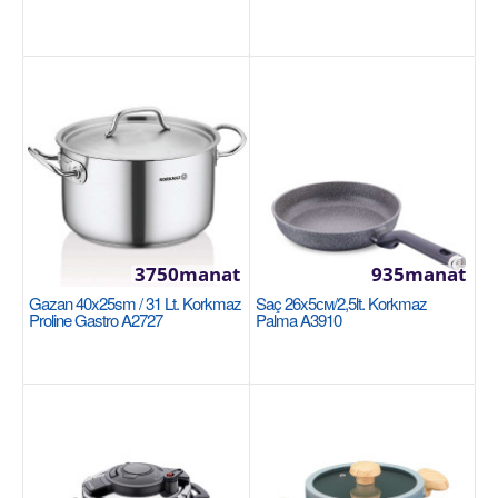
Здоровое приготовление пищи благодаря
керамическо..
1590manat
Sebede Goş
+
Garşylaşdyrmaga goş
+
Halananlara goş
3750manat
935manat
Gazan 40x25sm / 31 Lt. Korkmaz
Saç 26x5см/2,5lt. Korkmaz
Proline Gastro A2727
Palma A3910