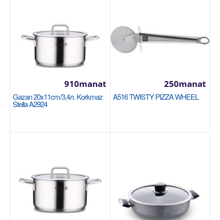
Gazan 28x17cm / 10.2л Korkmaz Proline A1163
Размер: 28x17cm / 10.2л 18/10 Cr-Ni нержавеющая
сталь Подошва Super Capsule обеспечивает
910manat
250manat
однородн..
Gazan 20x11cm/3,4л. Korkmaz
A516 TWISTY PIZZA WHEEL
Stella A2924
2200manat
Sebede Goş
+
Garşylaşdyrmaga goş
+
Halananlara goş