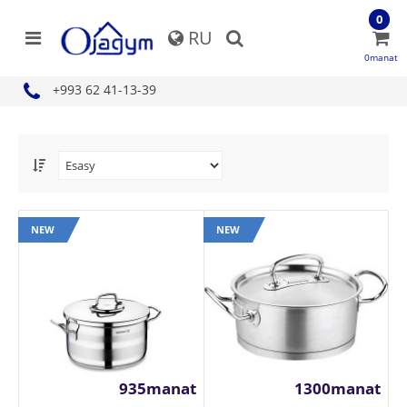
0
RU
0manat
+993 62 41-13-39
NEW
NEW
935manat
1300manat