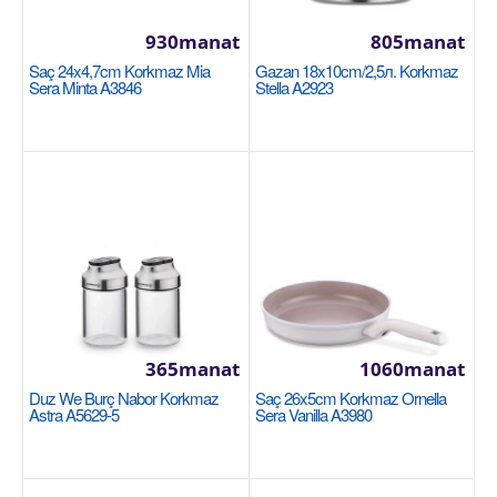
1675manat
930manat
805manat
Saç 24x4,7cm Korkmaz Mia
Gazan 18x10cm/2,5л. Korkmaz
Sebede Goş
Sera Minta A3846
Stella A2923
+
Garşylaşdyrmaga goş
+
Halananlara goş
365manat
1060manat
Duz We Burç Nabor Korkmaz
Saç 26x5cm Korkmaz Ornella
Astra A5629-5
Sera Vanilla A3980
Gazan 16x8cm / 1.8л Korkmaz Stella A2922
16x8cm / 1.8л Изготовлено из нержавеющей стали