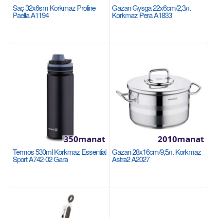
Saç 32x6sm Korkmaz Proline
Gazan Gysga 22x6cm/2,3л.
Paella A1194
Korkmaz Pera A1833
Gazan örän çuň 36x33cm/33,5lt. Korkmaz
Proline Gastro A2734
Размер: 36x33 cm / 33.5 lt 18/10 Cr-Ni
нержавеющая сталь Основание суперкапсулы,
обеспечивающее ..
3510manat
Sebede Goş
350manat
2010manat
+
Garşylaşdyrmaga goş
Termos 530ml Korkmaz Essential
Gazan 28x16cm/9,5л. Korkmaz
+
Halananlara goş
Sport A742-02 Gara
Astra2 A2027