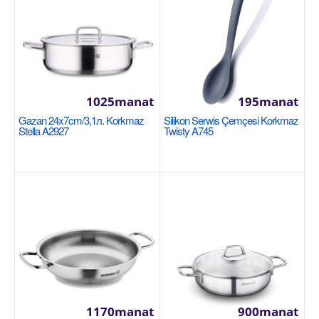
Nahar gaby 2000мл Korkmaz Essentials Warm
Brown A5652
21х14 см. 2000 мл...
870manat
1025manat
195manat
Gazan 24x7cm/3,1л. Korkmaz
Silikon Serwis Çemçesi Korkmaz
Sebede Goş
Stella A2927
Twisty A745
+
Garşylaşdyrmaga goş
+
Halananlara goş
1170manat
900manat