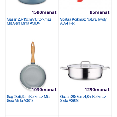
1590manat
95manat
Gazan 26x13cm/7lt. Korkmaz
Spatula Korkmaz Natura Twisty
Mia Sera Minta A3834
A594 Red
Gazan 26x8,5cm/4л. Korkmaz Astra2 A2035
Размер: 26x8,5см Благодаря плоским крышкам
кастрюли Astra2 не занимают много места в
посудомоечной..
1030manat
1290manat
Saç 28x5,3cm Korkmaz Mia
Gazan 28x8cm/4,8л. Korkmaz
Sera Minta A3848
Stella A2928
1290manat
Sebede Goş