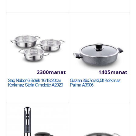
Gazan 18x11см/2.7lt Korkmaz Proline A2721
Размер: 18x11см / 2.7 л Нержавеющая сталь 18/10
Cr-Ni Подошва Super Capsule обеспечивает
равномер..
2300manat
1405manat
1100manat
Saç Nabor 6 Bölek 16/18/20см
Gazan 26x7см/3,5lt Korkmaz
Korkmaz Stella Omelette A2929
Palma A3906
Sebede Goş
+
Garşylaşdyrmaga goş
+
Halananlara goş