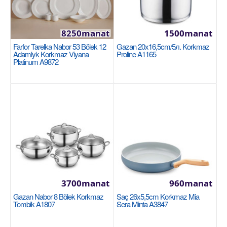
Здоровое приготовление пищи благодаря
керамическо..
8250manat
1500manat
1460manat
Farfor Tarelka Nabor 53 Bölek 12
Gazan 20x16,5cm/5л. Korkmaz
Adamlyk Korkmaz Viyana
Proline A1165
Sebede Goş
Platinum A9872
+
Garşylaşdyrmaga goş
+
Halananlara goş
3700manat
960manat
Gazan Nabor 8 Bölek Korkmaz
Saç 26x5,5cm Korkmaz Mia
Tombik A1807
Sera Minta A3847