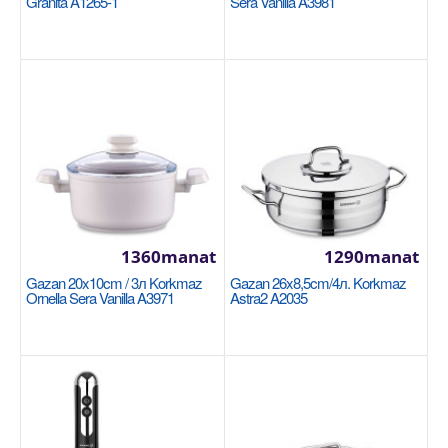
Granita A1265-1
Sera Vanilla A3981
+
Halananlara goş
1360manat
1290manat
Gazan 20x10cm / 3л Korkmaz
Gazan 26x8,5cm/4л. Korkmaz
Gazan 20x12см/3.6л Korkmaz Proline Gastro
Ornella Sera Vanilla A3971
Astra2 A2035
A2722
Размер: 20x12 см / 3.6 л 18/10 Cr-Ni нержавеющая
сталь Основание суперкапсулы, обеспечивающее
одн..