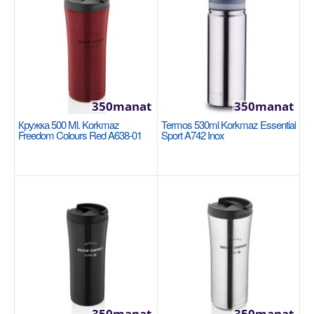
3620manat
Sebede Goş
+
Garşylaşdyrmaga goş
+
Halananlara goş
350manat
350manat
Кружка 500 Ml. Korkmaz
Termos 530ml Korkmaz Essential
Freedom Colours Red A638-01
Sport A742 Inox
Gazan 22x11cm/3,8lt. Korkmaz Mia Sera Minta
A3832
350manat
350manat