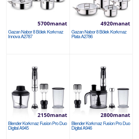
+
Halananlara goş
5700manat
4920manat
Gazan Nabor 8 Bölek Korkmaz
Gazan Nabor 8 Bölek Korkmaz
Innova A2787
Plata A2786
Gazan 24x10см/4.5л Korkmaz Proline Gastro
A2739
Размер: 24x10см / 4.5л 18/10 Cr-Ni нержавеющая
сталь Основание суперкапсулы, обеспечивающее
2150manat
2800manat
однор..
Blender Korkmaz Fusion Pro Duo
Blender Korkmaz Fusion Pro Duo
Digital A945
Digital A946