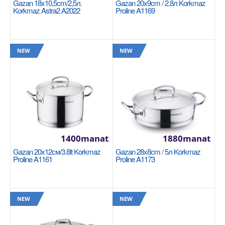
Gazan 18x10,5cm/2,5л.
Gazan 20x9cm / 2.8л Korkmaz
Korkmaz Astra2 A2022
Proline A1169
Gazan 18x10,5cm/2,5л. Korkmaz Astra2 A2022
Размер: 18x10,5см Благодаря плоским крышкам
кастрюли Astra2 не занимают много места в
NEW
NEW
посудомоечно..
935manat
Sebede Goş
+
Garşylaşdyrmaga goş
+
Halananlara goş
1400manat
1880manat
Gazan 20x12см/3.8lt Korkmaz
Gazan 28x8cm / 5л Korkmaz
Proline A1161
Proline A1173
NEW
NEW