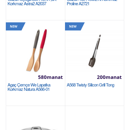
Korkmaz Astra2 A2037
Proline A2721
NEW
NEW
Gazan 20x12см/3.8lt Korkmaz Proline A1161
Размер: 20x12 см (сатин) / 3,8 л Нержавеющая
сталь 18/10 Cr-Ni Подошва Super Capsule
обеспечивает..
580manat
200manat
Agaç Çemçe We Lapatka
A568 Twisty Silicon Grill Tong
1400manat
Korkmaz Natura A566-01
Sebede Goş
+
Garşylaşdyrmaga goş
+
Halananlara goş