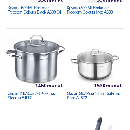
Диаметр: 22 см. Высота: 11 см. Объём: 3,8 литра.
Кружка 500 Ml. Korkmaz
Кружка 500 Ml. Korkmaz
Покрытие: Керамическое (без ПТФЭ и ПФОА). Цве..
Freedom Colours Black A638-04
Freedom Colours Inox A638
1360manat
Sebede Goş
+
Garşylaşdyrmaga goş
+
Halananlara goş
1460manat
1530manat
Gazan 24x16cm/7lt Korkmaz
Gazan 28x14см / 8,5л. Korkmaz
Steama A1993
Perla A1572