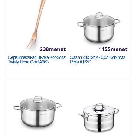
238manat
1155manat
Сервировочная Вилка Korkmaz
Gazan 24x12см / 5,5л Korkmaz
Twisty Rose Gold A663
Perla A1657
Saç 26x5см/2,5lt. Korkmaz Palma A3910
Размер: 26x5см / 2,5л Palma, изготовленная
полностью из натурального материала и по
экологически ч..
935manat
Sebede Goş