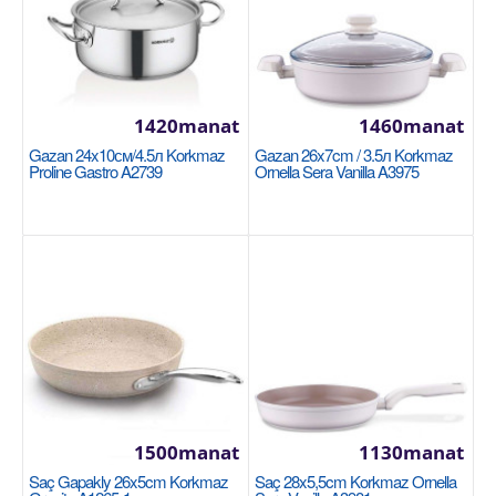
1420manat
1460manat
Gazan 24x10см/4.5л Korkmaz
Gazan 26x7cm / 3.5л Korkmaz
Proline Gastro A2739
Ornella Sera Vanilla A3975
Gazan 28x8cm / 5л Korkmaz Proline A1173
Размер: 28x8 см / 5 л. Нержавеющая сталь 18/10
Cr-Ni. Суперкапсульная основа, обеспечивающая
рав..
1880manat
Sebede Goş
1500manat
1130manat
Saç Gapakly 26x5cm Korkmaz
Saç 28x5,5cm Korkmaz Ornella
+
Garşylaşdyrmaga goş