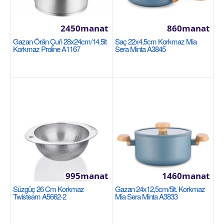
2450manat
860manat
Saç 28x5,5cm Korkmaz Ornella Sera Vanilla
Gazan Örän Çuň 28x24cm/14.5lt
Saç 22x4,5cm Korkmaz Mia
Korkmaz Proline A1167
A3981
Sera Minta A3845
Размер: 28х5,5 см, идеально подходит для средних
и больших порций еды. Материал: Прочный, с
особо..
1130manat
Sebede Goş
+
Garşylaşdyrmaga goş
+
Halananlara goş
995manat
1460manat
Süzgüç 26 Cm Korkmaz
Gazan 24x12,5cm/5lt. Korkmaz
Twisteam A5662-2
Mia Sera Minta A3833