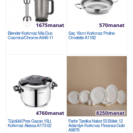
1675manat
570manat
Blender Korkmaz Mia Duo
Saç 18cm Korkmaz Proline
Cosmica/Chrome A446-11
Omelette A1182
Agaç çemçe we lapatka Korkmaz Natura A566-
01
Силиконовая ручка устойчива к температурам до
220 °C. Подходит для использования в посуде с
покрыт..
580manat
Sebede Goş
4760manat
8250manat
Tüýdükli Pres Gazan 10Lt.
Farfor Tarelka Nabor 53 Bölek 12
+
Garşylaşdyrmaga goş
Korkmaz Alessa A173-02
Adamlyk Korkmaz Floransa Gold
+
Halananlara goş
A9876