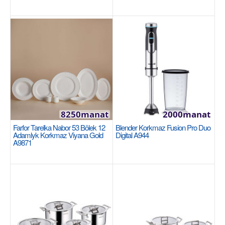
8250manat
2000manat
Farfor Tarelka Nabor 53 Bölek 12
Blender Korkmaz Fusion Pro Duo
A568 Twisty Silicon Grill Tong
Adamlyk Korkmaz Viyana Gold
Digital A944
A9871
Нет данных..
200manat
Sebede Goş
+
Garşylaşdyrmaga goş