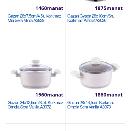
1460manat
1875manat
Gazan 24x7cm / 2.8л Korkmaz Galaksi A2953
Gazan 28x7,5cm/4,5lt. Korkmaz
Gazan Gysga 28x10cm/6л.
Размеры: 24х7 см - 2,8 литра Покрытие с
Mia Sera Minta A3839
Korkmaz Astra2 A2036
превосходными антипригарными свойствами на
внутренних пов..
1205manat
Sebede Goş
+
Garşylaşdyrmaga goş
+
Halananlara goş
1560manat
1860manat
Gazan 24x12,5cm/3,5lt. Korkmaz
Gazan 28x14,5cm Korkmaz
Ornella Sera Vanilla A3972
Ornella Sera Vanilla A3973