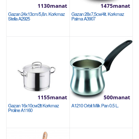
1130manat
1475manat
Gazan 24x13cm/5,8л. Korkmaz
Gazan 28x7,5см/4lt. Korkmaz
Stella A2925
Palma A3907
Gazan 40x25sm / 31 lt. Korkmaz Proline Gastro
A2727
Размер: 40x25 см / 31 л 18/10 Cr-Ni нержавеющая
сталь Основание суперкапсулы, обеспечивающее
одно..
1155manat
500manat
3750manat
Gazan 16x10см/2lt Korkmaz
A1210 Orbit Milk Pan 0.5 L.
Proline A1160
Sebede Goş
+
Garşylaşdyrmaga goş
+
Halananlara goş