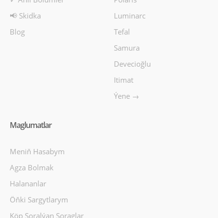
📢 Skidka
Luminarc
Blog
Tefal
Samura
Devecioğlu
Itimat
Ýene →
Maglumatlar
Meniň Hasabym
Agza Bolmak
Halananlar
Öňki Sargytlarym
Köp Soralýan Soraglar