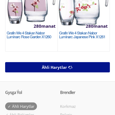
280manat
280manat
Grafin We 4 Stakan Nabor
Grafin We 4 Stakan Nabor
Luminarc Rose Garden X1260
Luminarc Japanese Pink X1261
Ähli Harytlar
Gysga Ýol
Brendler
✓ Ähli Harytlar
Korkmaz
✓ Ähli Bölümler
Polaris