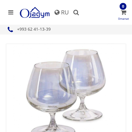
0
RU
0manat
+993 62 41-13-39