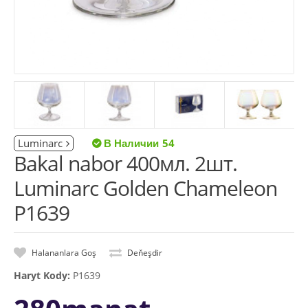
Luminarc
54
Bakal nabor 400мл. 2шт.
Luminarc Golden Chameleon
P1639
Halananlara Goş
Deňeşdir
Haryt Kody:
P1639