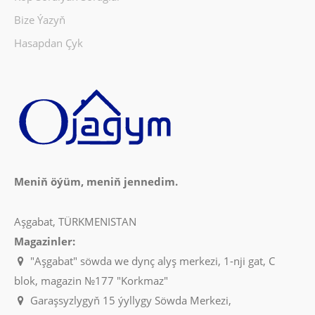
Bize Ýazyň
Hasapdan Çyk
Meniň öýüm, meniň jennedim.
Aşgabat, TÜRKMENISTAN
Magazinler:
"Aşgabat" söwda we dynç alyş merkezi, 1-nji gat, C
blok, magazin №177 "Korkmaz"
Garaşsyzlygyň 15 ýyllygy Söwda Merkezi,