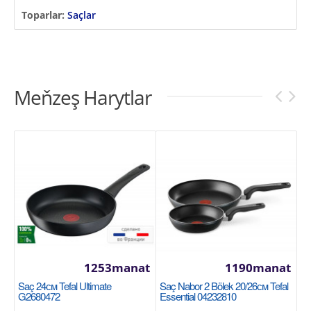
Toparlar:
Saçlar
Meňzeş Harytlar
1253manat
1190manat
Saç 24см Tefal Ultimate
Saç Nabor 2 Bölek 20/26см Tefal
G2680472
Essential 04232810