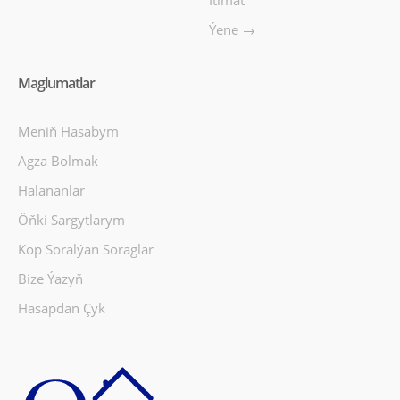
Ýene →
Maglumatlar
Meniň Hasabym
Agza Bolmak
Halananlar
Öňki Sargytlarym
Köp Soralýan Soraglar
Bize Ýazyň
Hasapdan Çyk