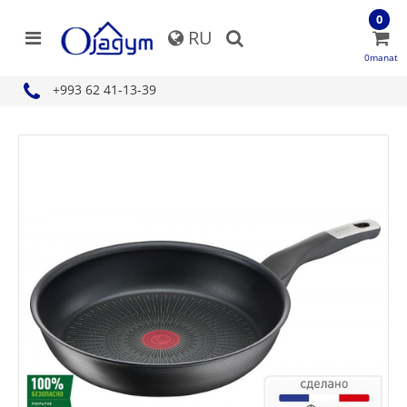
0
RU
0manat
+993 62 41-13-39