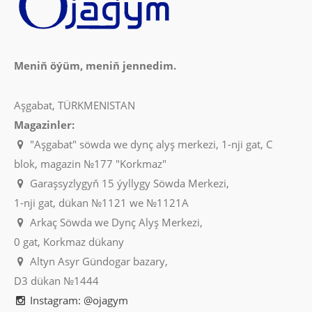
Meniň öýüm, meniň jennedim.
Aşgabat, TÜRKMENISTAN
Magazinler:
"Aşgabat" söwda we dynç alyş merkezi, 1-nji gat, C
blok, magazin №177 "Korkmaz"
Garaşsyzlygyň 15 ýyllygy Söwda Merkezi,
1-nji gat, dükan №1121 we №1121A
Arkaç Söwda we Dynç Alyş Merkezi,
0 gat, Korkmaz dükany
Altyn Asyr Gündogar bazary,
D3 dükan №1444
Instagram: @ojagym