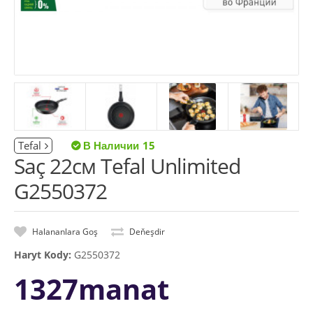
Tefal
15
Saç 22см Tefal Unlimited
G2550372
Halananlara Goş
Deňeşdir
Haryt Kody:
G2550372
1327manat