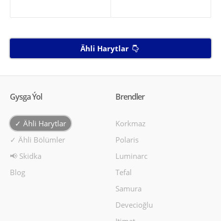
Ähli Harytlar
Gysga Ýol
Brendler
✓ Ähli Harytlar
Korkmaz
✓ Ähli Bölümler
Polaris
📢 Skidka
Luminarc
Blog
Tefal
Samura
Devecioğlu
Itimat