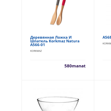
Деревянная Ложка И
A568
Шпатель Korkmaz Natura
KORKM
A566-01
NEW
KORKMAZ
580manat