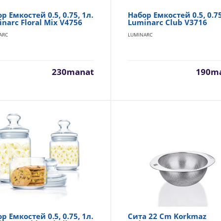
р Емкостей 0.5, 0.75, 1л.
Набор Емкостей 0.5, 0.75
narc Floral Mix V4756
Luminarc Club V3716
ARC
LUMINARC
Сахарница Luminarc Iced Diamant O0331
230manat
190m
LUMINARC
Тип: сахарница Материал: стекло Размеры: Ø12 см Объём: 35
Цвет: прозрачный Крышка: да..
Салатник 2.5л. 23см. Luminarc Cosmos L4897
LUMINARC
р Емкостей 0.5, 0.75, 1л.
Сита 22 Cm Korkmaz