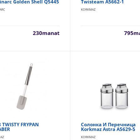
narc Golden Shell Q5445
Twisteam A5662-1
Диаметр: 230 мм Цвет: прозрачный Дизайн: однотонный Коли
ARC
KORKMAZ
шт Мойка в посудомоечной..
230manat
795m
Креманки для мороженого 3шт. 280мл. Luminarc Mald
H5127
LUMINARC
Материал: стекло Цвет: прозрачный Дизайн: рельефный рис
Объем: 280 мл Количество: 3 шт Вес..
8 TWISTY FRYPAN
Солонка И Перечница
ABER
Korkmaz Astra A5629-5
AZ
KORKMAZ