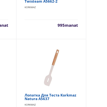
Twisteam A5662-2
чество: 1
KORKMAZ
В Корзину
Добавь в сравнения
В избранные
anat
995manat
ives
110manat
Availability
104
унок
В Корзину
Добавь в сравнения
В избранные
Лопатка Для Теста Korkmaz
Natura A5637
KORKMAZ