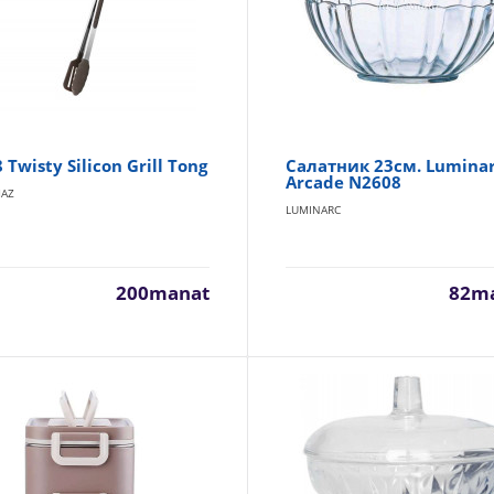
Силиконовая ручка устойчива к температурам до 220 °C. Подх
использования в посуде с покрыт..
 Twisty Silicon Grill Tong
Салатник 23см. Lumina
Arcade N2608
AZ
LUMINARC
A568 Twisty Silicon Grill Tong
KORKMAZ
200manat
82m
Нет данных..