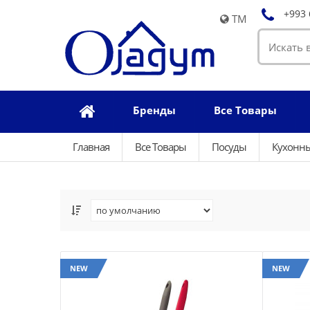
+993 
TM
Бренды
Все Товары
Главная
Все Товары
Посуды
Кухонн
NEW
NEW
NEW