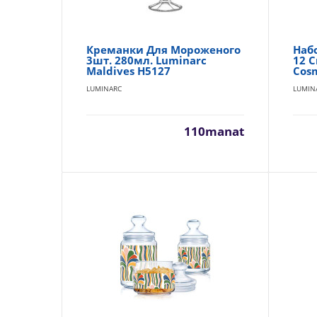
Креманки Для Мороженого
Наб
3шт. 280мл. Luminarc
12 С
Maldives H5127
Cos
LUMINARC
LUMIN
110manat