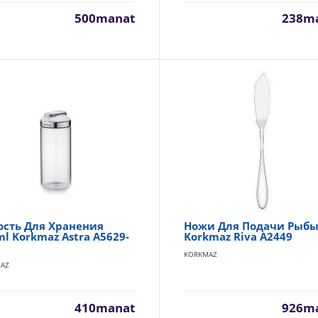
500manat
238m
Набор емкостей для хранения Luminarc Hypnosis P483
LUMINARC
Тип посуды: набор емкостей для хранения, банки с крышками
Материал: стекло Цвет: прозрачный, с р..
ость Для Хранения
Ножи Для Подачи Рыб
l Korkmaz Astra A5629-
Korkmaz Riva A2449
Набор емкостей 0.5, 0.75, 1л. Luminarc Ginghambea V47
LUMINARC
KORKMAZ
AZ
Применение: Для круп, Для макаронных изделий, Для муки, Д
продуктов, Для сыпучих продуктов, спец..
410manat
926m