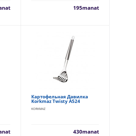
anat
195manat
2
230manat
Availability
130
В Корзину
Добавь в сравнения
В избранные
ы
Картофельная Давилка
Korkmaz Twisty A524
55
230manat
KORKMAZ
Availability
350
ля
В Корзину
anat
430manat