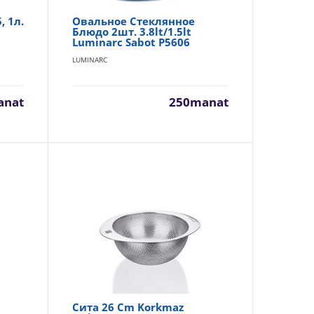
Добавь в сравнения
, 1л.
Овальное Стеклянное
В избранные
Блюдо 2шт. 3.8lt/1.5lt
Luminarc Sabot P5606
LUMINARC
anat
250manat
80manat
Availability
329
0 мл
В Корзину
Добавь в сравнения
В избранные
80manat
Сита 26 Cm Korkmaz
Availability
180