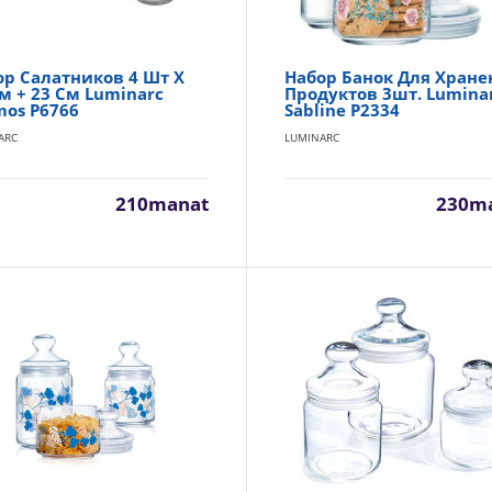
ор Салатников 4 Шт X
Набор Банок Для Хране
Салатник 20см. Luminarc Cosmos L4896
м + 23 См Luminarc
Продуктов 3шт. Lumina
mos P6766
Sabline P2334
LUMINARC
ARC
LUMINARC
Диаметр: 200 мм Цвет: прозрачный Дизайн: однотонный Коли
шт Мойка в посудомоечной..
210manat
230m
Ланч-бокс 2000мл Korkmaz Essentials Warm Brown A56
KORKMAZ
21х14 см. 2000 мл...