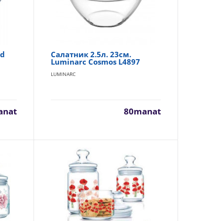
82manat
Availability
128
сота: 9
В Корзину
ed
Салатник 2.5л. 23см.
Luminarc Cosmos L4897
Добавь в сравнения
LUMINARC
В избранные
anat
80manat
52manat
Availability
57
В Корзину
Добавь в сравнения
В избранные