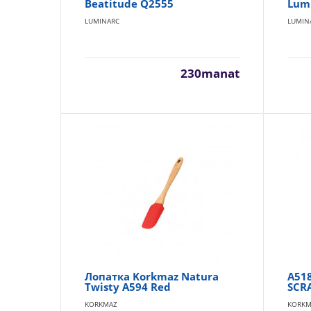
Beatitude Q2555
Lumi
LUMINARC
LUMIN
230manat
Лопатка Korkmaz Natura
A51
Twisty A594 Red
SCR
KORKMAZ
KORKM