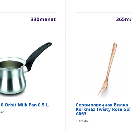
Набор салатников 4 шт x 12 см + 23 см Luminarc Cosmo
LUMINARC
330manat
365m
Материал - Из стекла Особенности - Для посудомоечной ма
Принт - Без принта Тип - Салатники ..
Набор банок для хранения продуктов 3шт. Luminarc Sa
P2334
LUMINARC
Назначение: Для сыпучих продуктов Материал ёмкости: Уда
0 Orbit Milk Pan 0.5 L.
Сервировочная Вилка
Korkmaz Twisty Rose Go
стекло Серия: Sabline Тип поста..
AZ
A663
KORKMAZ