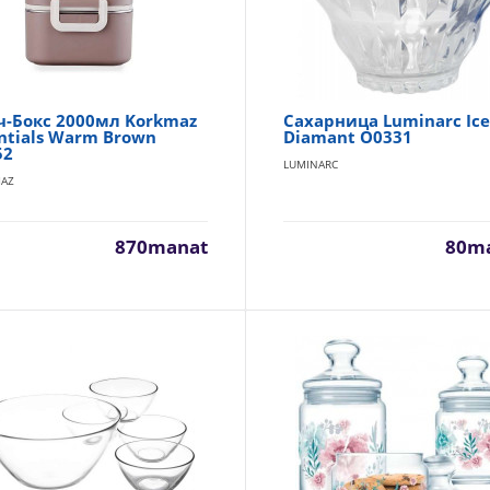
Салатник 23см. Luminarc Arcade N2608
LUMINARC
Салатник Luminarc Arcade Аркадия - 23 см. Диаметр: 23 см. Вы
см. Материал: ударопрочное с..
ч-Бокс 2000мл Korkmaz
Сахарница Luminarc Ic
ntials Warm Brown
Diamant O0331
52
LUMINARC
AZ
870manat
80m
Салатник 18см Luminarc Stackable M0093
LUMINARC
18 см Можно мыть в посудомоечной машине : Да..