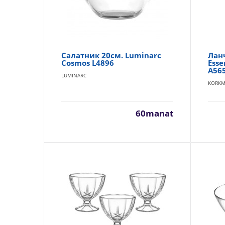
Салатник 20см. Luminarc
Лан
Cosmos L4896
Esse
A56
LUMINARC
KORKM
60manat