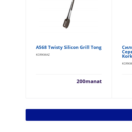
A568 Twisty Silicon Grill Tong
Сил
Сер
KORKMAZ
Kor
KORKM
200manat