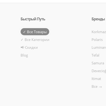
Быстрый Путь
Бренды
✓ Все Товары
Korkmaz
✓ Все Категории
Polaris
📢 Скидки
Luminar
Blog
Tefal
Samura
Devecioğ
Itimat
Все →