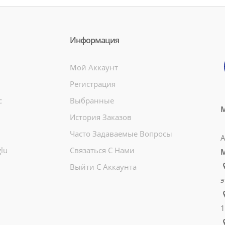
Информация
Мой Аккаунт
Регистрация
c
Выбранные
М
История Заказов
Часто Задаваемые Вопросы
А
lu
Связаться С Нами
Выйти С Аккаунта
э
1