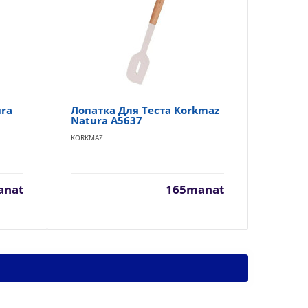
ra
Лопатка Для Теста Korkmaz
A5
Natura A5637
KOR
KORKMAZ
anat
165manat