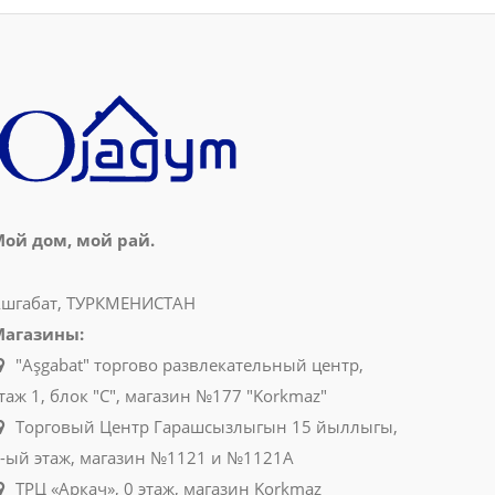
ой дом, мой рай.
шгабат, ТУРКМЕНИСТАН
Магазины:
"Aşgabat" торгово развлекательный центр,
таж 1, блок "C", магазин №177 "Korkmaz"
Торговый Центр Гарашсызлыгын 15 йыллыгы,
-ый этаж, магазин №1121 и №1121A
ТРЦ «Аркач», 0 этаж, магазин Korkmaz