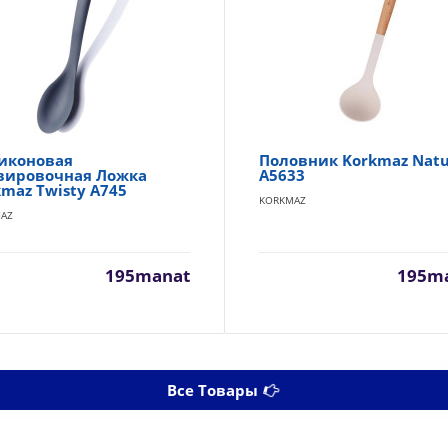
иконовая
Половник Korkmaz Natu
вировочная Ложка
A5633
kmaz Twisty A745
KORKMAZ
AZ
195manat
195m
Все Товары