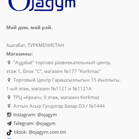
Мой дом, мой рай.
Ашгабат, ТУРКМЕНИСТАН
Магазины:
"Aşgabat" торгово развлекательный центр,
этаж 1, блок "C", магазин №177 "Korkmaz"
Торговый Центр Гарашсызлыгын 15 йыллыгы,
1-ый этаж, магазин №1121 и №1121A
ТРЦ «Аркач», 0 этаж, магазин Korkmaz
Алтын Асыр Гундогар Базар D3 / №1444
Instagram: @ojagym
Telegram: @ojagym
tiktok: @ojagym.com.tm