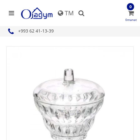
0
TM
0manat
+993 62 41-13-39