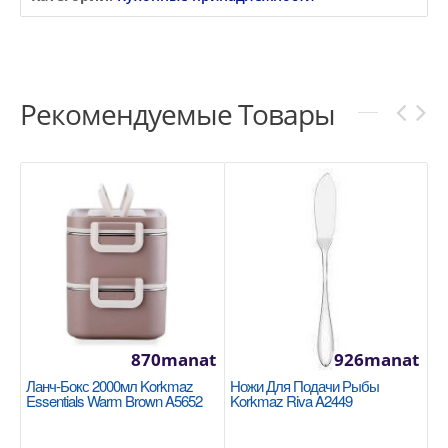
Рекомендуемые Товары
870manat
926manat
Ланч-Бокс 2000мл Korkmaz
Ножи Для Подачи Рыбы
Essentials Warm Brown A5652
Korkmaz Riva A2449