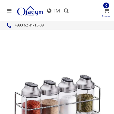
0
TM
0manat
+993 62 41-13-39