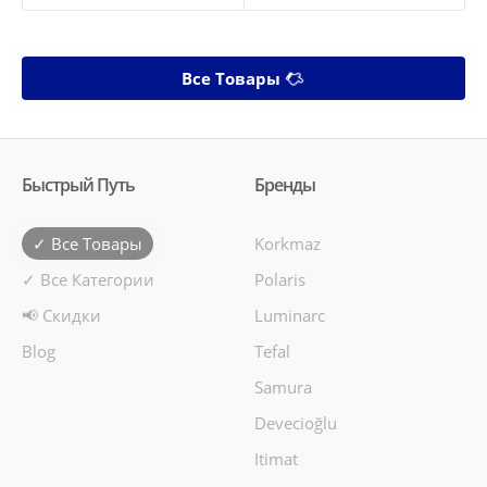
Все Товары
Быстрый Путь
Бренды
✓ Все Товары
Korkmaz
✓ Все Категории
Polaris
📢 Скидки
Luminarc
Blog
Tefal
Samura
Devecioğlu
Itimat