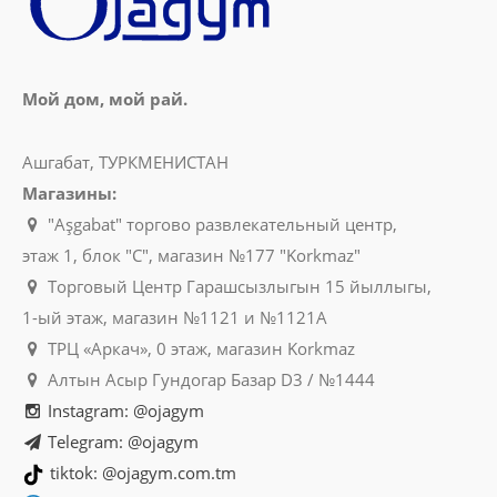
Мой дом, мой рай.
Ашгабат, ТУРКМЕНИСТАН
Магазины:
"Aşgabat" торгово развлекательный центр,
этаж 1, блок "C", магазин №177 "Korkmaz"
Торговый Центр Гарашсызлыгын 15 йыллыгы,
1-ый этаж, магазин №1121 и №1121A
ТРЦ «Аркач», 0 этаж, магазин Korkmaz
Алтын Асыр Гундогар Базар D3 / №1444
Instagram: @ojagym
Telegram: @ojagym
tiktok: @ojagym.com.tm