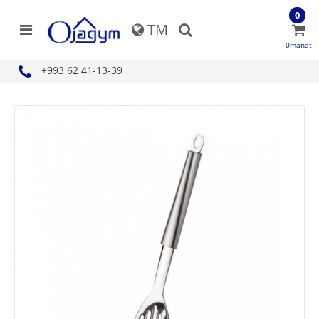
0
TM
0manat
+993 62 41-13-39