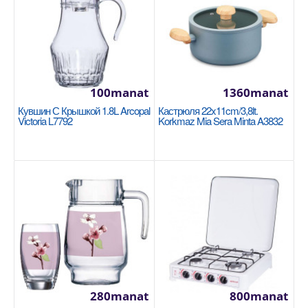
100manat
1360manat
Кастрюля 24x10см/4.5л Korkmaz Proline
Кувшин С Крышкой 1.8L Arcopal
Кастрюля 22x11cm/3,8lt.
Gastro A2739
Victoria L7792
Korkmaz Mia Sera Minta A3832
KORKMAZ
Размер: 24x10см / 4.5л 18/10 Cr-Ni нержавеющая
сталь Основание суперкапсулы, обеспечивающее
однор..
1420manat
Availability
6
В Корзину
280manat
800manat