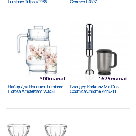
Luminarc Tulips V2265
Cosmos L4897
В избранные
300manat
1675manat
Сковорода 28x5,5cm Korkmaz Ornella Sera
Набор Для Напитков Luminarc
Блендер Korkmaz Mia Duo
Florosa Amsterdam V0858
Cosmica/Chrome A446-11
Vanilla A3981
KORKMAZ
Размер: 28х5,5 см, идеально подходит для средних
и больших порций еды. Материал: Прочный, с
особо..