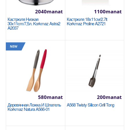
Availability
3
2040manat
1100manat
В Корзину
Кастрюля Низкая
Кастрюля 18x11см/2.7lt
30x11cm/7,5л. Korkmaz Astra2
Korkmaz Proline A2721
Добавь в сравнения
A2037
В избранные
NEW
NEW
580manat
200manat
Деревянная Ложка И Шпатель
A568 Twisty Silicon Grill Tong
Korkmaz Natura A566-01
Кастрюля 20x12см/3.8lt Korkmaz Proline
A1161
KORKMAZ