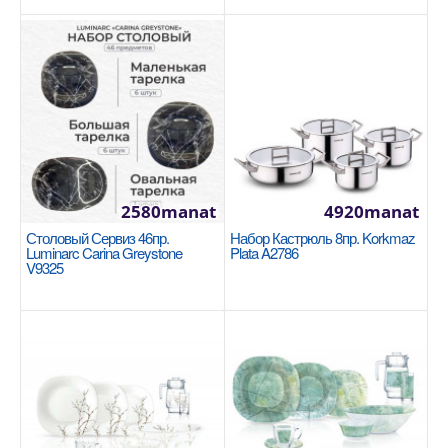
Размер: 28x17cm / 10.2л 18/10 Cr-Ni нержавеющая
сталь Подошва Super Capsule обеспечивает
однородн..
2200manat
Availability
8
В Корзину
2580manat
4920manat
Столовый Сервиз 46пр.
Набор Кастрюль 8пр. Korkmaz
Добавь в сравнения
Luminarc Carina Greystone
Plata A2786
В избранные
V9325