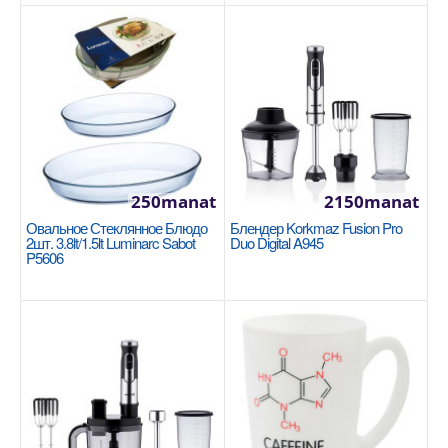
250manat
2150manat
Овальное Стеклянное Блюдо
Блендер Korkmaz Fusion Pro
Кастрюля 40x25см / 31л Korkmaz Proline
2шт. 3.8lt/1.5lt Luminarc Sabot
Duo Digital A945
P5606
Gastro A2727
KORKMAZ
Размер: 40x25 см / 31 л 18/10 Cr-Ni нержавеющая
сталь Основание суперкапсулы, обеспечивающее
одно..
3750manat