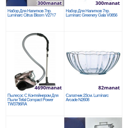
300manat
300manat
Набор Для Напитков 7пр.
Набор Для Напитков 7пр.
Luminarc Citrus Bloom V2717
Luminarc Greenery Gala V0856
Кастрюля низкая 30x11cm/7,5л. Korkmaz
Astra2 A2037
KORKMAZ
Размер: 30x11cm / 7,5л. Благодаря плоским
крышкам кастрюли Astra2 не занимают много
места в посудо..
2040manat
Availability
6
4690manat
82manat
В Корзину
Пылесос С Контейнером Для
Салатник 23см. Luminarc
Пыли Tefal Compact Power
Arcade N2608
TW3786RA
Добавь в сравнения
В избранные