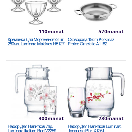
1130manat
Availability
2
В Корзину
110manat
570manat
Добавь в сравнения
Креманки Для Мороженого 3шт.
Сковорода 18cm Korkmaz
280мл. Luminarc Maldives H5127
Proline Omelette A1182
В избранные
300manat
280manat
Набор Для Напитков 7пр.
Набор Для Напитков Luminarc
Кастрюля 20x10cm / 3л Korkmaz Ornella Sera
Luminarc Ikatium Red V2259
Japanese Pink X1261