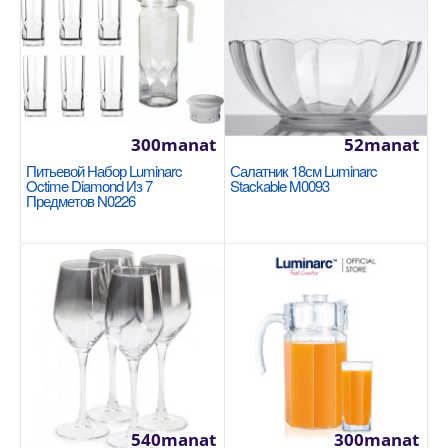
Силиконовая ручка устойчива к температурам до
220 °C. Подходит для использования в посуде с
покрыт..
580manat
Availability
12
300manat
52manat
Питьевой Набор Luminarc
Салатник 18см Luminarc
В Корзину
Octime Diamond Из 7
Stackable M0093
Предметов N0226
Добавь в сравнения
В избранные
540manat
300manat