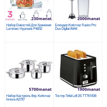
230manat
2000manat
Стеклянная крышка 20см Tefal Cocoon
Набор Емкостей Для Хранения
Блендер Korkmaz Fusion Pro
04197720
Luminarc Hypnosis P4832
Duo Digital A944
TEFAL
Диаметр: 20 см Материал: Жаропрочное стекло,
нержавеющая сталь Материал ручки: Бакелит
Клапан д..
330manat
Availability
32
В Корзину
5700manat
1900manat
Добавь в сравнения
Набор Кастрюль 8пр. Korkmaz
Тостер Tefal Loft 2S TT761838
Innova A2787
В избранные