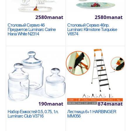
2580manat
2580manat
Столовый Сервиз 46
Столовый Сервиз 46пр.
Стеклянная крышка 22см Tefal Cocoon
Предметов Luminarc Carine
Luminarc Klimstone Turquoise
04197722
Hana White N2314
V6574
TEFAL
Диаметр: 22 см Материал: Жаропрочное стекло,
нержавеющая сталь Материал ручки: Бакелит
Клапан д..
330manat
Availability
32
В Корзину
190manat
874manat
Набор Емкостей 0.5, 0.75, 1л.
Лестница 6+1 HARBINGER
Добавь в сравнения
Luminarc Club V3716
MM056
В избранные