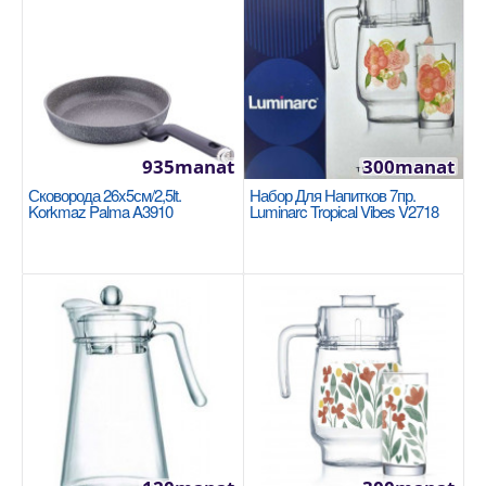
NEW
935manat
300manat
Сковорода 26x5см/2,5lt.
Набор Для Напитков 7пр.
Korkmaz Palma A3910
Luminarc Tropical Vibes V2718
Кастрюля 18x11см/2.7lt Korkmaz Proline
A2721
KORKMAZ
Размер: 18x11см / 2.7 л Нержавеющая сталь 18/10
Cr-Ni Подошва Super Capsule обеспечивает
равномер..
1100manat
Availability
3