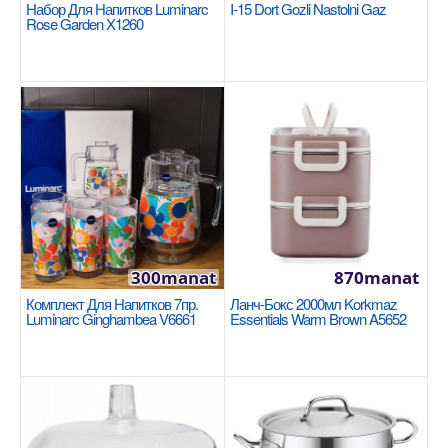
Добавь в сравнения
Набор Для Напитков Luminarc
I-15 Dort Gozli Nastolni Gaz
Rose Garden X1260
В избранные
300manat
870manat
Сковорода 28см Tefal Excellence G2690672
Комплект Для Напитков 7пр.
Ланч-Бокс 2000мл Korkmaz
Luminarc Ginghambea V6661
Essentials Warm Brown A5652
TEFAL
Лучшее антипригарное покрытие: Откройте для
себя Titanium Anti-Scratch - лучшее
антипригарное покры..