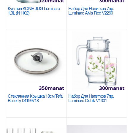
120manat
300manat
Кувшин KONE JUG Luminarc
В Корзину
Набор Для Напитков 7пр.
1,3L (N1102)
Luminarc Alvis Red V2260
Добавь в сравнения
В избранные
NEW
350manat
300manat
Стеклянная Крышка 18см Tefal
Набор Для Напитков 7пр.
Butterfly 04199718
Luminarc Oshik V1301
Деревянная ложка и шпатель Korkmaz
Natura A566-01
KORKMAZ