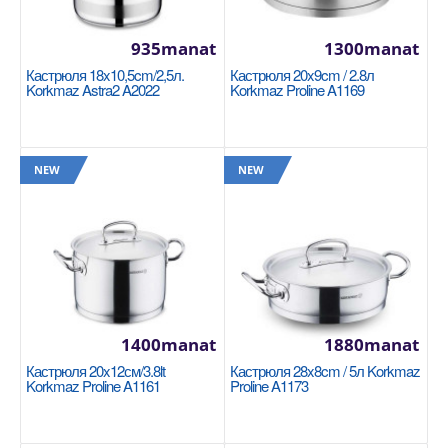
935manat
1300manat
Кастрюля 18x10,5cm/2,5л.
Кастрюля 20x9cm / 2.8л
Korkmaz Astra2 A2022
Korkmaz Proline A1169
Кастрюля 18x10,5cm/2,5л. Korkmaz Astra2
A2022
KORKMAZ
NEW
NEW
Размер: 18x10,5см Благодаря плоским крышкам
кастрюли Astra2 не занимают много места в
посудомоечно..
935manat
Availability
2
1400manat
1880manat
В Корзину
Кастрюля 20x12см/3.8lt
Кастрюля 28x8cm / 5л Korkmaz
Korkmaz Proline A1161
Proline A1173
Добавь в сравнения
В избранные