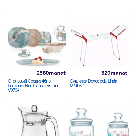
2580manat
529manat
Блендер Korkmaz Mia Duo Black/Chrome
Столовый Сервиз 46пр.
Сушилка Devecioglu Linda
Luminarc Neo Carina Gismon
MM082
A446-10
V0764
KORKMAZ
Мерный стакан: 1000 мл 850 Вт Шлифовальный
стержень из жаропрочной нержавеющей стали
Противоскол..