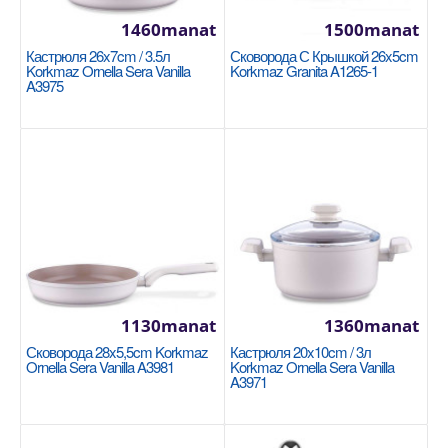
1460manat
1500manat
Кастрюля 26x7cm / 3.5л
Сковорода С Крышкой 26x5cm
Korkmaz Ornella Sera Vanilla
Korkmaz Granita A1265-1
A3975
Кастрюля 28x8cm / 5л Korkmaz Proline A1173
KORKMAZ
Размер: 28x8 см / 5 л. Нержавеющая сталь 18/10
Cr-Ni. Суперкапсульная основа, обеспечивающая
рав..
1880manat
Availability
9
1130manat
1360manat
В Корзину
Сковорода 28x5,5cm Korkmaz
Кастрюля 20x10cm / 3л
Ornella Sera Vanilla A3981
Korkmaz Ornella Sera Vanilla
Добавь в сравнения
A3971
В избранные