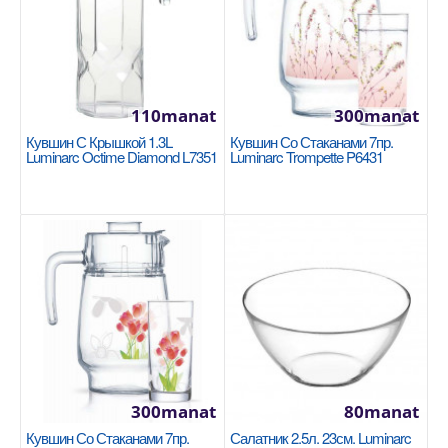
110manat
300manat
Сковорода с крышкой 26x5cm Korkmaz
Кувшин С Крышкой 1.3L
Кувшин Со Стаканами 7пр.
Granita A1265-1
Luminarc Octime Diamond L7351
Luminarc Trompette P6431
KORKMAZ
Размер: 26x5 см / 2,5 л Покрытие из ПТФЭ
вулканического происхождения с отличными
антипригарными с..
1500manat
Availability
2
В Корзину
300manat
80manat
Добавь в сравнения
Кувшин Со Стаканами 7пр.
Салатник 2.5л. 23см. Luminarc