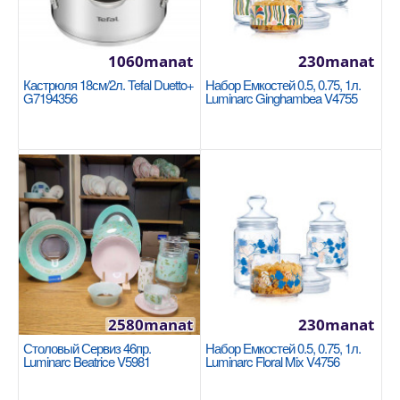
Availability
9
В Корзину
1060manat
230manat
Добавь в сравнения
Кастрюля 18см/2л. Tefal Duetto+
Набор Емкостей 0.5, 0.75, 1л.
G7194356
Luminarc Ginghambea V4755
В избранные
2580manat
230manat
Столовый Сервиз 46пр.
Набор Емкостей 0.5, 0.75, 1л.
Кастрюля 28x17cm / 10.2л Korkmaz Proline
Luminarc Beatrice V5981
Luminarc Floral Mix V4756
A1163
KORKMAZ