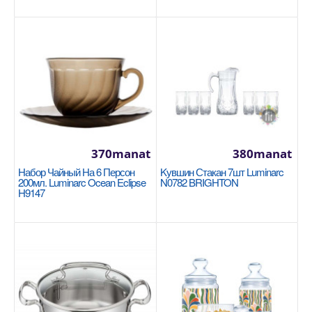
370manat
380manat
Кастрюля 24x7cm / 2.8л Korkmaz Galaksi
Набор Чайный На 6 Персон
Kувшин Стакан 7шт Luminarc
A2953
200мл. Luminarc Ocean Eclipse
N0782 BRIGHTON
H9147
KORKMAZ
Размеры: 24х7 см - 2,8 литра Покрытие с
превосходными антипригарными свойствами на
внутренних пов..
1205manat