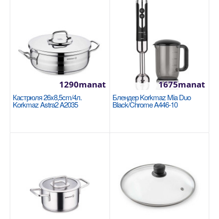
NEW
1290manat
1675manat
Кастрюля 26x8,5cm/4л.
Блендер Korkmaz Mia Duo
Korkmaz Astra2 A2035
Black/Chrome A446-10
Кастрюля 20x12см/3.6л Korkmaz Proline
Gastro A2722
KORKMAZ
Размер: 20x12 см / 3.6 л 18/10 Cr-Ni нержавеющая
сталь Основание суперкапсулы, обеспечивающее
одн..
1265manat
Availability
8