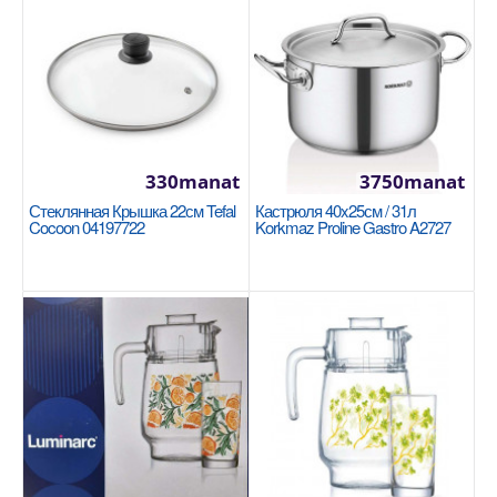
Размеры: 28х7.5 см. Внутренний объем: 4 литра.
Здоровое приготовление пищи благодаря
керамическо..
1590manat
Availability
8
330manat
3750manat
В Корзину
Стеклянная Крышка 22см Tefal
Кастрюля 40x25см / 31л
Cocoon 04197722
Korkmaz Proline Gastro A2727
Добавь в сравнения
В избранные
NEW