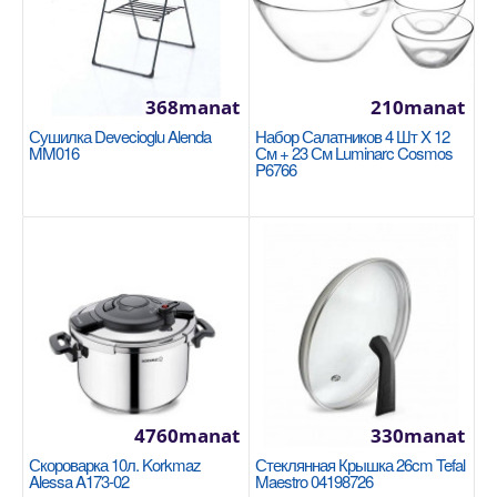
368manat
210manat
Сушилка Devecioglu Alenda
Набор Салатников 4 Шт X 12
Кастрюля 26x8,5cm/4л. Korkmaz Astra2 A2035
MM016
См + 23 См Luminarc Cosmos
P6766
KORKMAZ
Размер: 26x8,5см Благодаря плоским крышкам
кастрюли Astra2 не занимают много места в
посудомоечной..
1290manat
Availability
7
В Корзину
4760manat
330manat
Добавь в сравнения
Скороварка 10л. Korkmaz
Стеклянная Крышка 26cm Tefal
Alessa A173-02
Maestro 04198726
В избранные