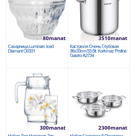
1920manat
Availability
6
В Корзину
80manat
3510manat
Добавь в сравнения
Сахарница Luminarc Iced
Кастрюля Очень Глубокая
В избранные
Diamant O0331
36x33cm/33,5lt. Korkmaz Proline
Gastro A2734
NEW
300manat
2300manat
Кастрюля 26x7cm / 3.5л Korkmaz Ornella Sera
Набор Для Напитков 7пр.
Набор Сковород 6 Предмета