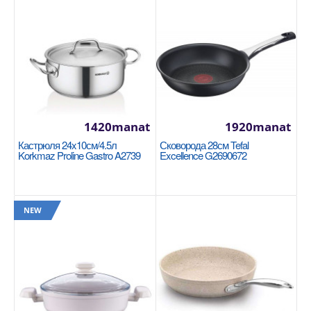
Размер: 20x12 см (сатин) / 3,8 л Нержавеющая
сталь 18/10 Cr-Ni Подошва Super Capsule
обеспечивает..
1400manat
Availability
2
1420manat
1920manat
В Корзину
Кастрюля 24x10см/4.5л
Сковорода 28см Tefal
Korkmaz Proline Gastro A2739
Excellence G2690672
Добавь в сравнения
В избранные
NEW
NEW