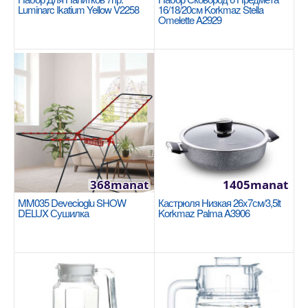
Vanilla A3975
Luminarc Ikatium Yellow V2258
16/18/20см Korkmaz Stella
Omelette A2929
KORKMAZ
Размеры: 26х7 см. Внутренний объем: 3.5 литра.
Здоровое приготовление пищи благодаря
керамическо..
1460manat
Availability
17
В Корзину
368manat
1405manat
Добавь в сравнения
MM035 Devecioglu SHOW
Кастрюля Низкая 26x7см/3,5lt
В избранные
DELUX Сушилка
Korkmaz Palma A3906