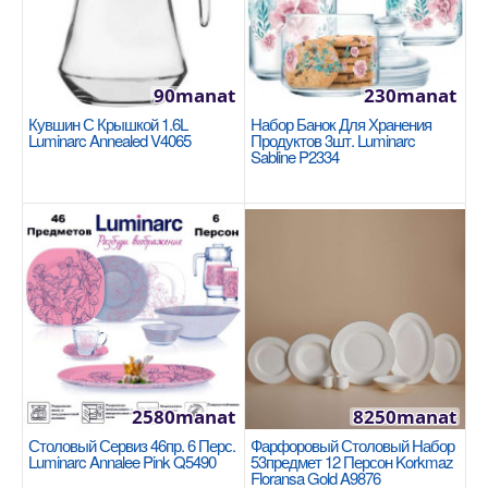
1675manat
Availability
5
В Корзину
90manat
230manat
Добавь в сравнения
Кувшин С Крышкой 1.6L
Набор Банок Для Хранения
Luminarc Annealed V4065
Продуктов 3шт. Luminarc
В избранные
Sabline P2334
2580manat
8250manat
Столовый Сервиз 46пр. 6 Перс.
Фарфоровый Столовый Набор
Кастрюля 16x8cm / 1.8л Korkmaz Stella A2922
Luminarc Annalee Pink Q5490
53предмет 12 Персон Korkmaz
KORKMAZ
Floransa Gold A9876