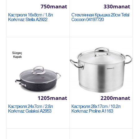
750manat
330manat
В Корзину
Кастрюля 16x8cm / 1.8л
Стеклянная Крышка 20см Tefal
Korkmaz Stella A2922
Cocoon 04197720
Добавь в сравнения
В избранные
NEW
1205manat
2200manat
Кастрюля 24x7cm / 2.8л
Кастрюля 28x17cm / 10.2л
Korkmaz Galaksi A2953
Korkmaz Proline A1163
Кастрюля 28x7.5cm / 4л Korkmaz Ornella Sera
Vanilla A3976
KORKMAZ