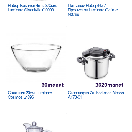
Набор Бокалов 4шт. 270мл.
Питьевой Набор Из 7
Luminarc Silver Mist O0093
Предметов Luminarc Octime
N0789
A568 Twisty Silicon Grill Tong
KORKMAZ
Нет данных..
200manat
Availability
30
В Корзину
60manat
3620manat
Добавь в сравнения
Салатник 20см. Luminarc
Скороварка 7л. Korkmaz Alessa
В избранные
Cosmos L4896
A173-01