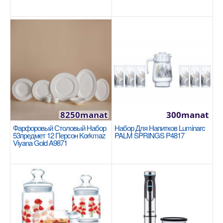
16x8cm / 1.8л Изготовлено из нержавеющей стали
18/10 Cr-Ni. Она обеспечивает высокую
теплопровод..
750manat
Availability
6
В Корзину
8250manat
300manat
Добавь в сравнения
Фарфоровый Столовый Набор
Набор Для Напитков Luminarc
В избранные
53предмет 12 Персон Korkmaz
PALM SPRINGS P4817
Viyana Gold A9871