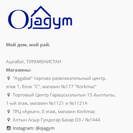
Мой дом, мой рай.
Ашгабат, ТУРКМЕНИСТАН
Магазины:
"Aşgabat" торгово развлекательный центр,
этаж 1, блок "C", магазин №177 "Korkmaz"
Торговый Центр Гарашсызлыгын 15 йыллыгы,
1-ый этаж, магазин №1121 и №1121A
ТРЦ «Аркач», 0 этаж, магазин Korkmaz
Алтын Асыр Гундогар Базар D3 / №1444
Instagram: @ojagym