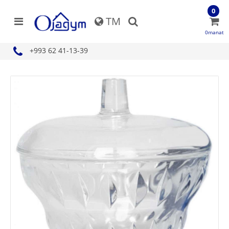
0
TM
0manat
+993 62 41-13-39