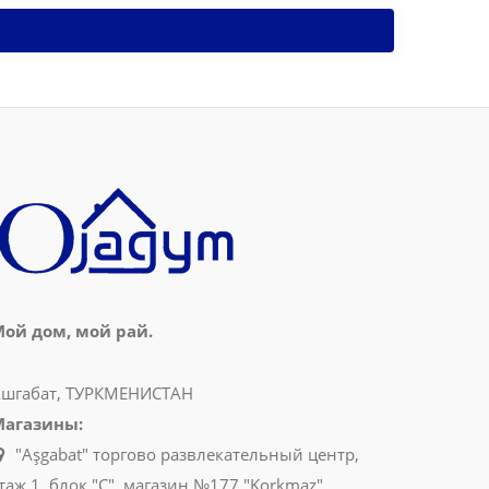
ой дом, мой рай.
шгабат, ТУРКМЕНИСТАН
Магазины:
"Aşgabat" торгово развлекательный центр,
таж 1, блок "C", магазин №177 "Korkmaz"