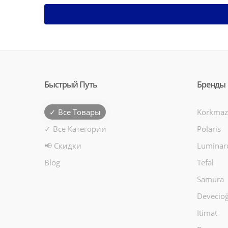
Быстрый Путь
Бренды
✓ Все Товары
Korkmaz
✓ Все Категории
Polaris
📢 Скидки
Luminar
Blog
Tefal
Samura
Devecioğ
Itimat