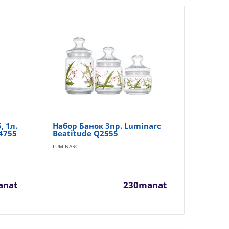
, 1л.
Набор Банок 3пр. Luminarc
На
4755
Beatitude Q2555
Lu
LUMINARC
LUM
anat
230manat