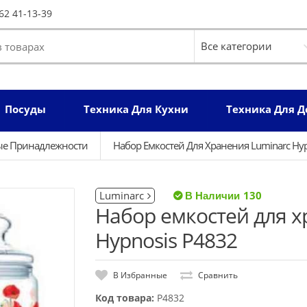
62 41-13-39
Посуды
Техника Для Кухни
Техника Для 
ые Принадлежности
Набор Емкостей Для Хранения Luminarc Hyp
Luminarc
130
Набор емкостей для х
Hypnosis P4832
В Избранные
Сравнить
Код товара:
P4832