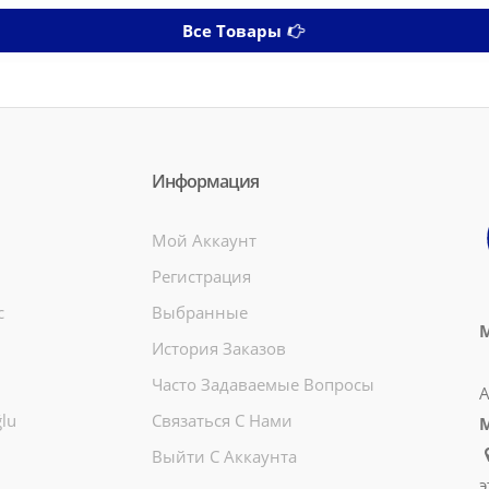
Все Товары
Информация
Мой Аккаунт
Регистрация
c
Выбранные
М
История Заказов
Часто Задаваемые Вопросы
А
lu
Связаться С Нами
Выйти С Аккаунта
э