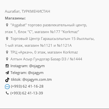
Ашгабат, ТУРКМЕНИСТАН
Магазины:
"Aşgabat" торгово развлекательный центр,
этаж 1, блок "C", магазин №177 "Korkmaz"
Торговый Центр Гарашсызлыгын 15 йыллыгы,
1-ый этаж, магазин №1121 и №1121A
ТРЦ «Аркач», 0 этаж, магазин Korkmaz
Алтын Асыр Гундогар Базар D3 / №1444
Instagram: @ojagym
Telegram: @ojagym
tiktok: @ojagym.com.tm
(+993) 62 41-16-28
(+993) 62 41-13-39