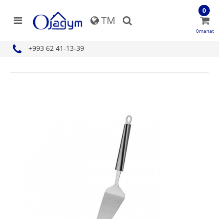
0
TM
0manat
+993 62 41-13-39