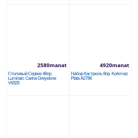
Размер: 28x17cm / 10.2л 18/10 Cr-Ni нержавеющая
сталь Подошва Super Capsule обеспечивает
однородн..
2200manat
Availability
8
В Корзину
2580manat
4920manat
Столовый Сервиз 46пр.
Набор Кастрюль 8пр. Korkmaz
Добавь в сравнения
Luminarc Carina Greystone
Plata A2786
В избранные
V9325