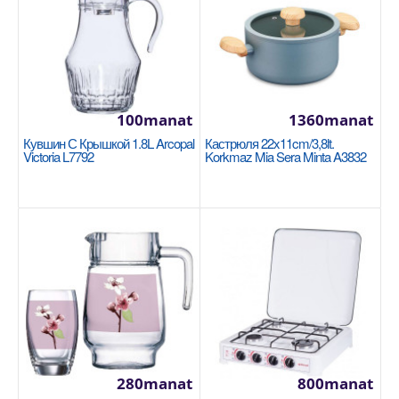
100manat
1360manat
Кастрюля 24x10см/4.5л Korkmaz Proline
Кувшин С Крышкой 1.8L Arcopal
Кастрюля 22x11cm/3,8lt.
Gastro A2739
Victoria L7792
Korkmaz Mia Sera Minta A3832
KORKMAZ
Размер: 24x10см / 4.5л 18/10 Cr-Ni нержавеющая
сталь Основание суперкапсулы, обеспечивающее
однор..
1420manat
Availability
6
В Корзину
280manat
800manat