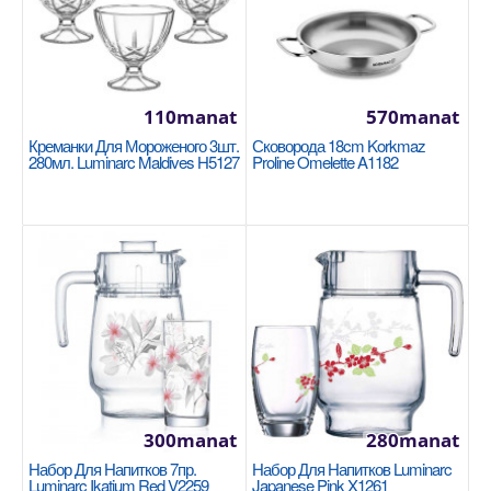
1130manat
Availability
2
В Корзину
110manat
570manat
Добавь в сравнения
Креманки Для Мороженого 3шт.
Сковорода 18cm Korkmaz
280мл. Luminarc Maldives H5127
Proline Omelette A1182
В избранные
300manat
280manat
Набор Для Напитков 7пр.
Набор Для Напитков Luminarc
Кастрюля 20x10cm / 3л Korkmaz Ornella Sera
Luminarc Ikatium Red V2259
Japanese Pink X1261