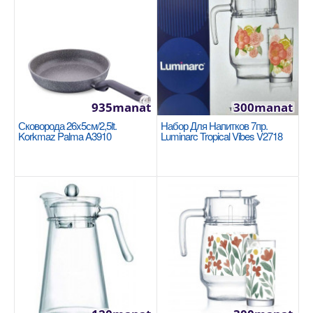
NEW
935manat
300manat
Сковорода 26x5см/2,5lt.
Набор Для Напитков 7пр.
Korkmaz Palma A3910
Luminarc Tropical Vibes V2718
Кастрюля 18x11см/2.7lt Korkmaz Proline
A2721
KORKMAZ
Размер: 18x11см / 2.7 л Нержавеющая сталь 18/10
Cr-Ni Подошва Super Capsule обеспечивает
равномер..
1100manat
Availability
3