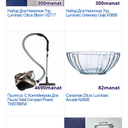
300manat
300manat
Набор Для Напитков 7пр.
Набор Для Напитков 7пр.
Luminarc Citrus Bloom V2717
Luminarc Greenery Gala V0856
Кастрюля низкая 30x11cm/7,5л. Korkmaz
Astra2 A2037
KORKMAZ
Размер: 30x11cm / 7,5л. Благодаря плоским
крышкам кастрюли Astra2 не занимают много
места в посудо..
2040manat
Availability
6
4690manat
82manat
В Корзину
Пылесос С Контейнером Для
Салатник 23см. Luminarc
Пыли Tefal Compact Power
Arcade N2608
TW3786RA
Добавь в сравнения
В избранные