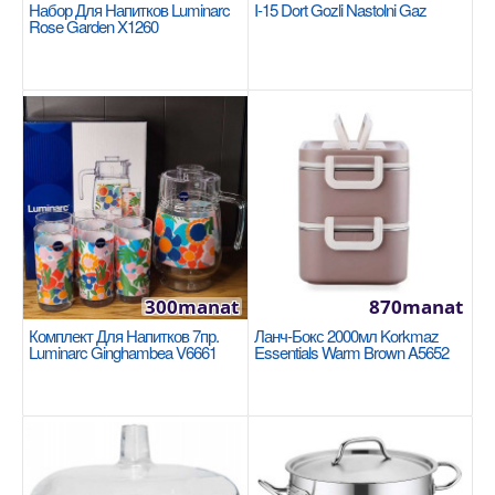
Добавь в сравнения
Набор Для Напитков Luminarc
I-15 Dort Gozli Nastolni Gaz
Rose Garden X1260
В избранные
300manat
870manat
Сковорода 28см Tefal Excellence G2690672
Комплект Для Напитков 7пр.
Ланч-Бокс 2000мл Korkmaz
Luminarc Ginghambea V6661
Essentials Warm Brown A5652
TEFAL
Лучшее антипригарное покрытие: Откройте для
себя Titanium Anti-Scratch - лучшее
антипригарное покры..