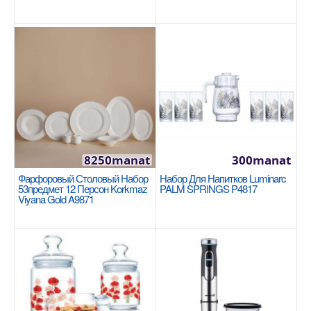
16x8cm / 1.8л Изготовлено из нержавеющей стали
18/10 Cr-Ni. Она обеспечивает высокую
теплопровод..
750manat
Availability
6
В Корзину
8250manat
300manat
Добавь в сравнения
Фарфоровый Столовый Набор
Набор Для Напитков Luminarc
В избранные
53предмет 12 Персон Korkmaz
PALM SPRINGS P4817
Viyana Gold A9871