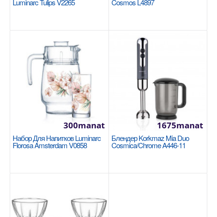
Luminarc Tulips V2265
Cosmos L4897
В избранные
300manat
1675manat
Сковорода 28x5,5cm Korkmaz Ornella Sera
Набор Для Напитков Luminarc
Блендер Korkmaz Mia Duo
Florosa Amsterdam V0858
Cosmica/Chrome A446-11
Vanilla A3981
KORKMAZ
Размер: 28х5,5 см, идеально подходит для средних
и больших порций еды. Материал: Прочный, с
особо..