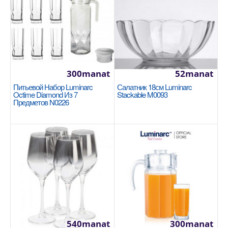
Силиконовая ручка устойчива к температурам до
220 °C. Подходит для использования в посуде с
покрыт..
580manat
Availability
12
300manat
52manat
Питьевой Набор Luminarc
Салатник 18см Luminarc
В Корзину
Octime Diamond Из 7
Stackable M0093
Предметов N0226
Добавь в сравнения
В избранные
540manat
300manat