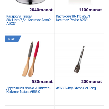
Availability
3
2040manat
1100manat
В Корзину
Кастрюля Низкая
Кастрюля 18x11см/2.7lt
30x11cm/7,5л. Korkmaz Astra2
Korkmaz Proline A2721
Добавь в сравнения
A2037
В избранные
NEW
NEW
580manat
200manat
Деревянная Ложка И Шпатель
A568 Twisty Silicon Grill Tong
Korkmaz Natura A566-01
Кастрюля 20x12см/3.8lt Korkmaz Proline
A1161
KORKMAZ