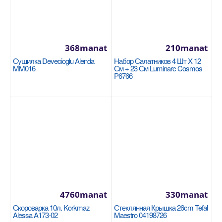
368manat
210manat
Сушилка Devecioglu Alenda
Набор Салатников 4 Шт X 12
Кастрюля 26x8,5cm/4л. Korkmaz Astra2 A2035
MM016
См + 23 См Luminarc Cosmos
P6766
KORKMAZ
Размер: 26x8,5см Благодаря плоским крышкам
кастрюли Astra2 не занимают много места в
посудомоечной..
1290manat
Availability
7
В Корзину
4760manat
330manat
Добавь в сравнения
Скороварка 10л. Korkmaz
Стеклянная Крышка 26cm Tefal
Alessa A173-02
Maestro 04198726
В избранные