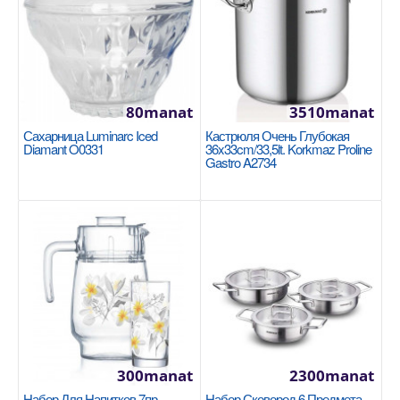
1920manat
Availability
6
В Корзину
80manat
3510manat
Добавь в сравнения
Сахарница Luminarc Iced
Кастрюля Очень Глубокая
В избранные
Diamant O0331
36x33cm/33,5lt. Korkmaz Proline
Gastro A2734
NEW
300manat
2300manat
Кастрюля 26x7cm / 3.5л Korkmaz Ornella Sera
Набор Для Напитков 7пр.
Набор Сковород 6 Предмета