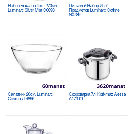
Набор Бокалов 4шт. 270мл.
Питьевой Набор Из 7
Luminarc Silver Mist O0093
Предметов Luminarc Octime
N0789
A568 Twisty Silicon Grill Tong
KORKMAZ
Нет данных..
200manat
Availability
30
В Корзину
60manat
3620manat
Добавь в сравнения
Салатник 20см. Luminarc
Скороварка 7л. Korkmaz Alessa
В избранные
Cosmos L4896
A173-01