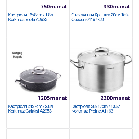
750manat
330manat
В Корзину
Кастрюля 16x8cm / 1.8л
Стеклянная Крышка 20см Tefal
Korkmaz Stella A2922
Cocoon 04197720
Добавь в сравнения
В избранные
NEW
1205manat
2200manat
Кастрюля 24x7cm / 2.8л
Кастрюля 28x17cm / 10.2л
Korkmaz Galaksi A2953
Korkmaz Proline A1163
Кастрюля 28x7.5cm / 4л Korkmaz Ornella Sera
Vanilla A3976
KORKMAZ