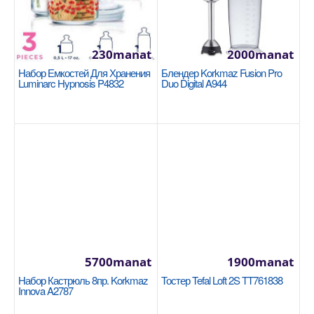
230manat
2000manat
Стеклянная крышка 20см Tefal Cocoon
Набор Емкостей Для Хранения
Блендер Korkmaz Fusion Pro
04197720
Luminarc Hypnosis P4832
Duo Digital A944
TEFAL
Диаметр: 20 см Материал: Жаропрочное стекло,
нержавеющая сталь Материал ручки: Бакелит
Клапан д..
330manat
Availability
32
В Корзину
5700manat
1900manat
Добавь в сравнения
Набор Кастрюль 8пр. Korkmaz
Тостер Tefal Loft 2S TT761838
Innova A2787
В избранные