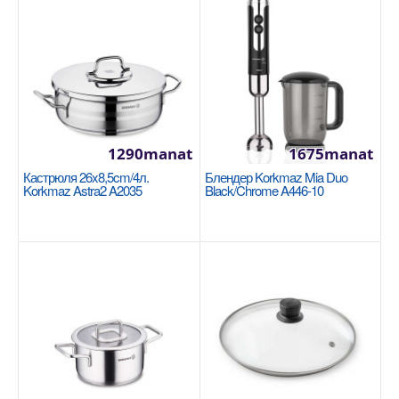
NEW
1290manat
1675manat
Кастрюля 26x8,5cm/4л.
Блендер Korkmaz Mia Duo
Korkmaz Astra2 A2035
Black/Chrome A446-10
Кастрюля 20x12см/3.6л Korkmaz Proline
Gastro A2722
KORKMAZ
Размер: 20x12 см / 3.6 л 18/10 Cr-Ni нержавеющая
сталь Основание суперкапсулы, обеспечивающее
одн..
1265manat
Availability
8