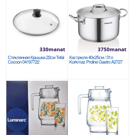
Размеры: 28х7.5 см. Внутренний объем: 4 литра.
Здоровое приготовление пищи благодаря
керамическо..
1590manat
Availability
8
330manat
3750manat
В Корзину
Стеклянная Крышка 22см Tefal
Кастрюля 40x25см / 31л
Cocoon 04197722
Korkmaz Proline Gastro A2727
Добавь в сравнения
В избранные
NEW