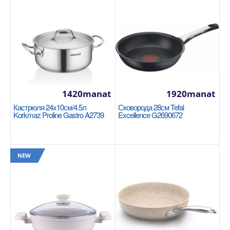
Размер: 20x12 см (сатин) / 3,8 л Нержавеющая
сталь 18/10 Cr-Ni Подошва Super Capsule
обеспечивает..
1400manat
Availability
2
1420manat
1920manat
В Корзину
Кастрюля 24x10см/4.5л
Сковорода 28см Tefal
Korkmaz Proline Gastro A2739
Excellence G2690672
Добавь в сравнения
В избранные
NEW
NEW