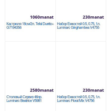
Availability
9
В Корзину
1060manat
230manat
Добавь в сравнения
Кастрюля 18см/2л. Tefal Duetto+
Набор Емкостей 0.5, 0.75, 1л.
G7194356
Luminarc Ginghambea V4755
В избранные
2580manat
230manat
Столовый Сервиз 46пр.
Набор Емкостей 0.5, 0.75, 1л.
Кастрюля 28x17cm / 10.2л Korkmaz Proline
Luminarc Beatrice V5981
Luminarc Floral Mix V4756
A1163
KORKMAZ