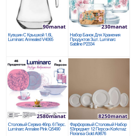
1675manat
Availability
5
В Корзину
90manat
230manat
Добавь в сравнения
Кувшин С Крышкой 1.6L
Набор Банок Для Хранения
Luminarc Annealed V4065
Продуктов 3шт. Luminarc
В избранные
Sabline P2334
2580manat
8250manat
Столовый Сервиз 46пр. 6 Перс.
Фарфоровый Столовый Набор
Кастрюля 16x8cm / 1.8л Korkmaz Stella A2922
Luminarc Annalee Pink Q5490
53предмет 12 Персон Korkmaz
KORKMAZ
Floransa Gold A9876