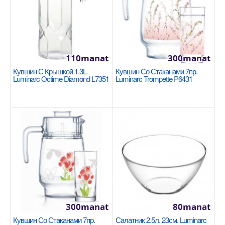
110manat
300manat
Сковорода с крышкой 26x5cm Korkmaz
Кувшин С Крышкой 1.3L
Кувшин Со Стаканами 7пр.
Granita A1265-1
Luminarc Octime Diamond L7351
Luminarc Trompette P6431
KORKMAZ
Размер: 26x5 см / 2,5 л Покрытие из ПТФЭ
вулканического происхождения с отличными
антипригарными с..
1500manat
Availability
2
В Корзину
300manat
80manat
Добавь в сравнения
Кувшин Со Стаканами 7пр.
Салатник 2.5л. 23см. Luminarc