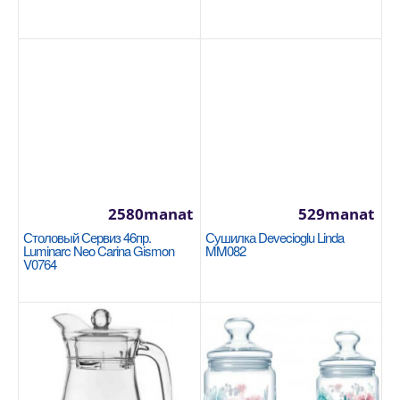
2580manat
529manat
Блендер Korkmaz Mia Duo Black/Chrome
Столовый Сервиз 46пр.
Сушилка Devecioglu Linda
Luminarc Neo Carina Gismon
MM082
A446-10
V0764
KORKMAZ
Мерный стакан: 1000 мл 850 Вт Шлифовальный
стержень из жаропрочной нержавеющей стали
Противоскол..