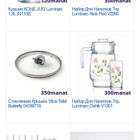
120manat
300manat
Кувшин KONE JUG Luminarc
В Корзину
Набор Для Напитков 7пр.
1,3L (N1102)
Luminarc Alvis Red V2260
Добавь в сравнения
В избранные
NEW
350manat
300manat
Стеклянная Крышка 18см Tefal
Набор Для Напитков 7пр.
Butterfly 04199718
Luminarc Oshik V1301
Деревянная ложка и шпатель Korkmaz
Natura A566-01
KORKMAZ