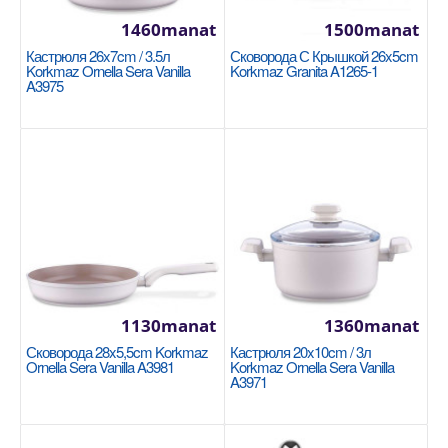
1460manat
1500manat
Кастрюля 26x7cm / 3.5л
Сковорода С Крышкой 26x5cm
Korkmaz Ornella Sera Vanilla
Korkmaz Granita A1265-1
A3975
Кастрюля 28x8cm / 5л Korkmaz Proline A1173
KORKMAZ
Размер: 28x8 см / 5 л. Нержавеющая сталь 18/10
Cr-Ni. Суперкапсульная основа, обеспечивающая
рав..
1880manat
Availability
9
1130manat
1360manat
В Корзину
Сковорода 28x5,5cm Korkmaz
Кастрюля 20x10cm / 3л
Ornella Sera Vanilla A3981
Korkmaz Ornella Sera Vanilla
Добавь в сравнения
A3971
В избранные