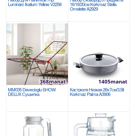
Vanilla A3975
Luminarc Ikatium Yellow V2258
16/18/20см Korkmaz Stella
Omelette A2929
KORKMAZ
Размеры: 26х7 см. Внутренний объем: 3.5 литра.
Здоровое приготовление пищи благодаря
керамическо..
1460manat
Availability
17
В Корзину
368manat
1405manat
Добавь в сравнения
MM035 Devecioglu SHOW
Кастрюля Низкая 26x7см/3,5lt
В избранные
DELUX Сушилка
Korkmaz Palma A3906