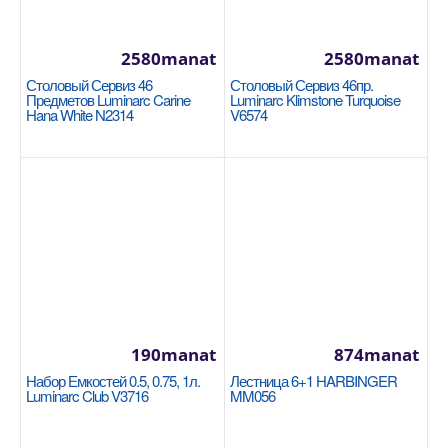
2580manat
2580manat
Столовый Сервиз 46
Столовый Сервиз 46пр.
Стеклянная крышка 22см Tefal Cocoon
Предметов Luminarc Carine
Luminarc Klimstone Turquoise
04197722
Hana White N2314
V6574
TEFAL
Диаметр: 22 см Материал: Жаропрочное стекло,
нержавеющая сталь Материал ручки: Бакелит
Клапан д..
330manat
Availability
32
В Корзину
190manat
874manat
Набор Емкостей 0.5, 0.75, 1л.
Лестница 6+1 HARBINGER
Добавь в сравнения
Luminarc Club V3716
MM056
В избранные