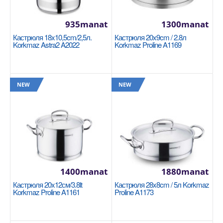
935manat
1300manat
Кастрюля 18x10,5cm/2,5л.
Кастрюля 20x9cm / 2.8л
Korkmaz Astra2 A2022
Korkmaz Proline A1169
Кастрюля 18x10,5cm/2,5л. Korkmaz Astra2
A2022
KORKMAZ
NEW
NEW
Размер: 18x10,5см Благодаря плоским крышкам
кастрюли Astra2 не занимают много места в
посудомоечно..
935manat
Availability
2
1400manat
1880manat
В Корзину
Кастрюля 20x12см/3.8lt
Кастрюля 28x8cm / 5л Korkmaz
Korkmaz Proline A1161
Proline A1173
Добавь в сравнения
В избранные