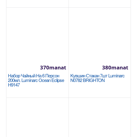
370manat
380manat
Кастрюля 24x7cm / 2.8л Korkmaz Galaksi
Набор Чайный На 6 Персон
Kувшин Стакан 7шт Luminarc
A2953
200мл. Luminarc Ocean Eclipse
N0782 BRIGHTON
H9147
KORKMAZ
Размеры: 24х7 см - 2,8 литра Покрытие с
превосходными антипригарными свойствами на
внутренних пов..
1205manat