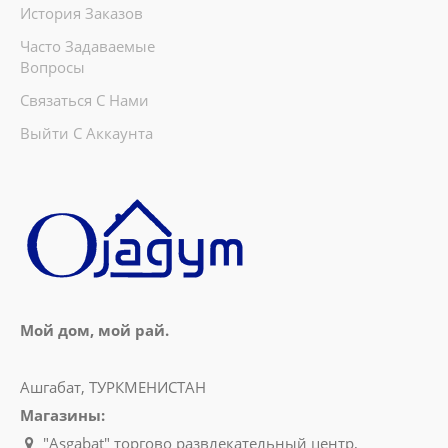
История Заказов
Часто Задаваемые
Вопросы
Связаться С Нами
Выйти С Аккаунта
Мой дом, мой рай.
Ашгабат, ТУРКМЕНИСТАН
Магазины:
"Aşgabat" торгово развлекательный центр,