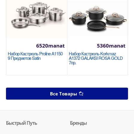
6520manat
5360manat
Набор Кастрюль Proline A1150
Набор Кастрюль Korkmaz
9 Предметов Satin
A1372 GALAKSI ROSA GOLD
7пр.
Все Товары
Быстрый Путь
Бренды