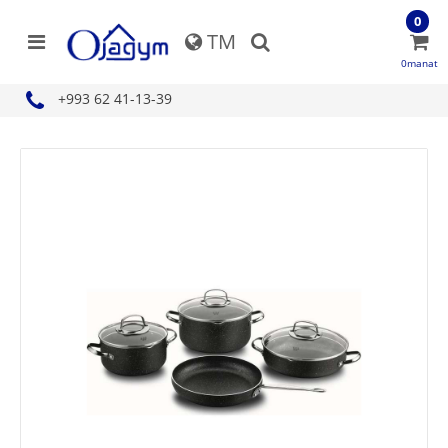
0
TM
0manat
+993 62 41-13-39