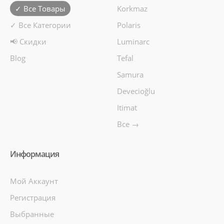
✓ Все Товары
Korkmaz
✓ Все Категории
Polaris
📢 Скидки
Luminarc
Blog
Tefal
Samura
Devecioğlu
Itimat
Все →
Информация
Мой Аккаунт
Регистрация
Выбранные