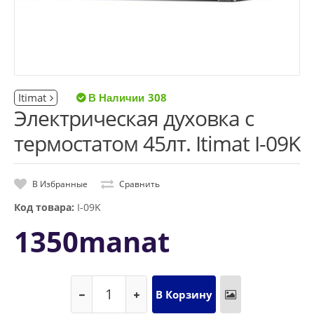
Itimat
308
Электрическая духовка с
термостатом 45лт. Itimat I-09K
В Избранные
Сравнить
Код товара:
I-09K
1350manat