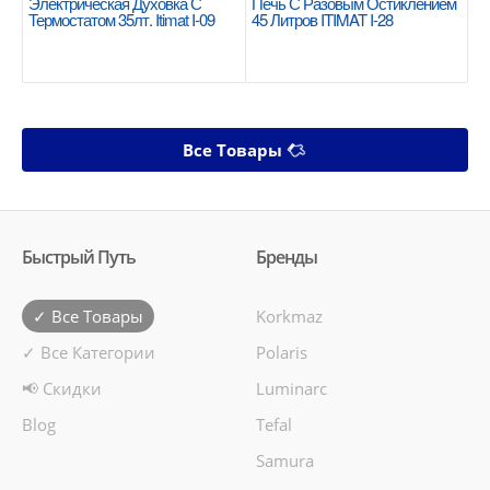
Электрическая Духовка С
Печь С Разовым Остиклением
Термостатом 35лт. Itimat I-09
45 Литров ITIMAT I-28
Все Товары
Быстрый Путь
Бренды
✓ Все Товары
Korkmaz
✓ Все Категории
Polaris
📢 Скидки
Luminarc
Blog
Tefal
Samura