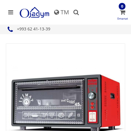
0
TM
0manat
+993 62 41-13-39