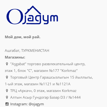
Мой дом, мой рай.
Ашгабат, ТУРКМЕНИСТАН
Магазины:
"Aşgabat" торгово развлекательный центр,
этаж 1, блок "C", магазин №177 "Korkmaz"
Торговый Центр Гарашсызлыгын 15 йыллыгы,
1-ый этаж, магазин №1121 и №1121A
ТРЦ «Аркач», 0 этаж, магазин Korkmaz
Алтын Асыр Гундогар Базар D3 / №1444
Instagram: @ojagym