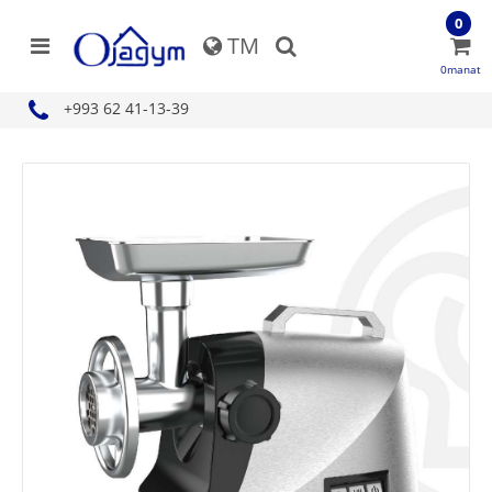
0
TM
0manat
+993 62 41-13-39