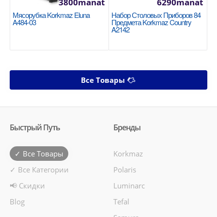
3800manat
6290manat
Мясорубка Korkmaz Eluna
Набор Столовых Приборов 84
A484-03
Предмета Korkmaz Country
A2142
Все Товары
Быстрый Путь
Бренды
✓ Все Товары
Korkmaz
✓ Все Категории
Polaris
📢 Скидки
Luminarc
Blog
Tefal