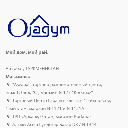
Мой дом, мой рай.
Ашгабат, ТУРКМЕНИСТАН
Магазины:
"Aşgabat" торгово развлекательный центр,
этаж 1, блок "C", магазин №177 "Korkmaz"
Торговый Центр Гарашсызлыгын 15 йыллыгы,
1-ый этаж, магазин №1121 и №1121A
ТРЦ «Аркач», 0 этаж, магазин Korkmaz
Алтын Асыр Гундогар Базар D3 / №1444