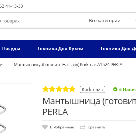
62 41-13-39
Посуды
Техника Для Кухни
Техника Для 
ли
Мантышница (готовить На Пару) Korkmaz A1524 PERLA
Korkmaz
Мантышница (готовить
PERLA
В Избранные
Сравнить