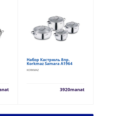
Набор Кастрюль 8пр.
На
Korkmaz Samara A1964
Ko
KORKMAZ
KOR
anat
3920manat