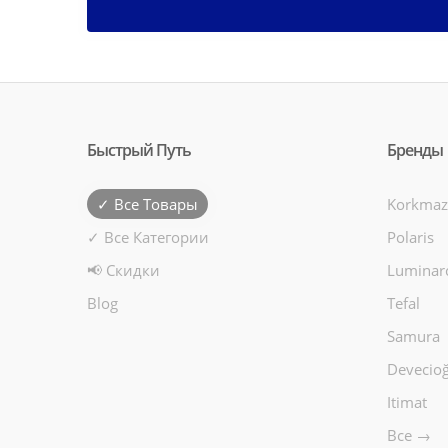
Быстрый Путь
Бренды
✓ Все Товары
Korkmaz
✓ Все Категории
Polaris
📢 Скидки
Luminar
Blog
Tefal
Samura
Devecioğ
Itimat
Все →