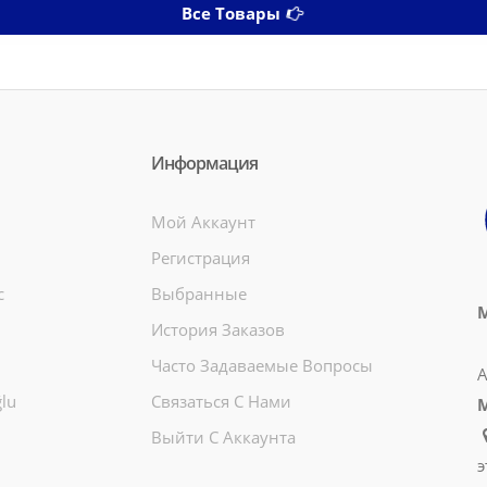
Все Товары
Информация
Мой Аккаунт
Регистрация
c
Выбранные
М
История Заказов
Часто Задаваемые Вопросы
А
lu
Связаться С Нами
Выйти С Аккаунта
э