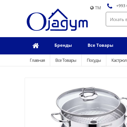
+993 
TM
Бренды
Все Товары
Главная
Все Товары
Посуды
Кастрю