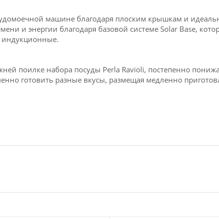
посудомоечной машине благодаря плоским крышкам и идеаль
ени и энергии благодаря базовой системе Solar Base, кот
я индукционные.
ней поилке набора посуды Perla Ravioli, постепенно пониж
менно готовить разные вкусы, размещая медленно приготов