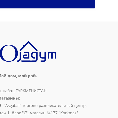
ой дом, мой рай.
шгабат, ТУРКМЕНИСТАН
Магазины:
"Aşgabat" торгово развлекательный центр,
таж 1, блок "C", магазин №177 "Korkmaz"