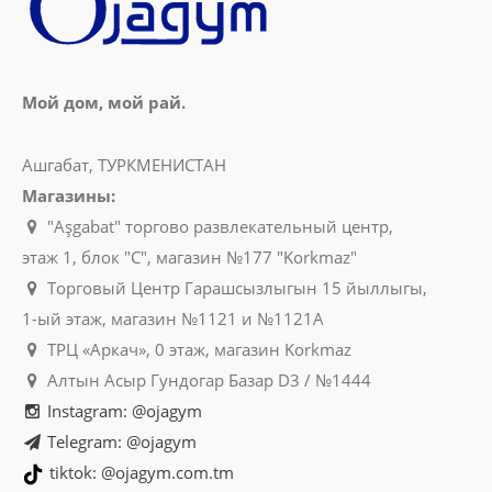
Мой дом, мой рай.
Ашгабат, ТУРКМЕНИСТАН
Магазины:
"Aşgabat" торгово развлекательный центр,
этаж 1, блок "C", магазин №177 "Korkmaz"
Торговый Центр Гарашсызлыгын 15 йыллыгы,
1-ый этаж, магазин №1121 и №1121A
ТРЦ «Аркач», 0 этаж, магазин Korkmaz
Алтын Асыр Гундогар Базар D3 / №1444
Instagram: @ojagym
Telegram: @ojagym
tiktok: @ojagym.com.tm