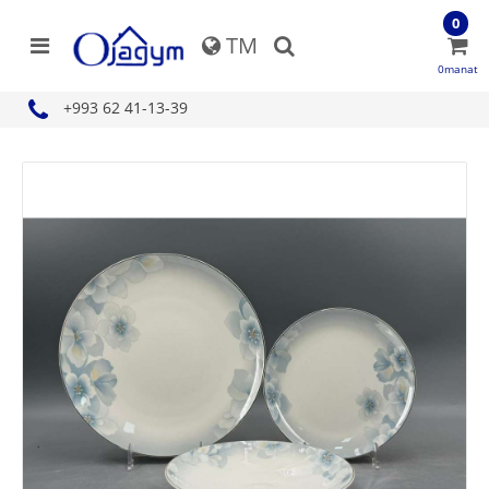
0
TM
0manat
+993 62 41-13-39