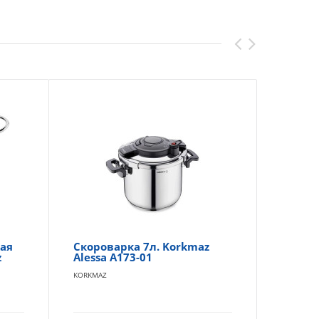
ая
Скороварка 7л. Korkmaz
На
z
Alessa A173-01
Ko
KORKMAZ
KOR