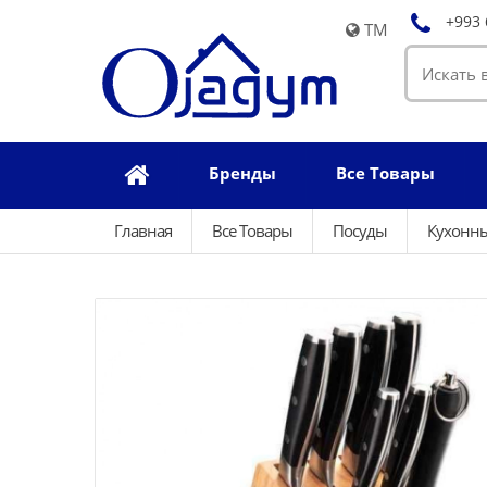
+993 
TM
Бренды
Все Товары
Главная
Все Товары
Посуды
Кухонн