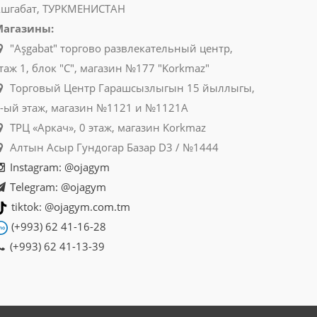
шгабат, ТУРКМЕНИСТАН
Магазины:
"Aşgabat" торгово развлекательный центр,
таж 1, блок "C", магазин №177 "Korkmaz"
Торговый Центр Гарашсызлыгын 15 йыллыгы,
-ый этаж, магазин №1121 и №1121A
ТРЦ «Аркач», 0 этаж, магазин Korkmaz
Алтын Асыр Гундогар Базар D3 / №1444
Instagram: @ojagym
Telegram: @ojagym
tiktok: @ojagym.com.tm
(+993) 62 41-16-28
(+993) 62 41-13-39