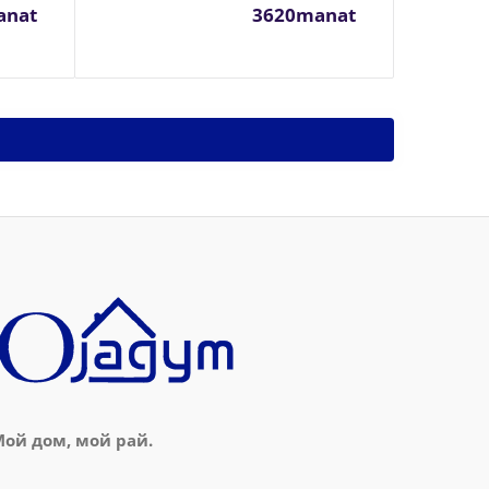
anat
3620manat
ой дом, мой рай.