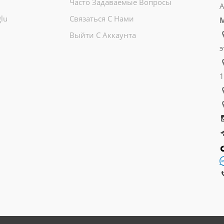
Часто Задаваемые Вопросы
А
lu
Связаться С Нами
Выйти С Аккаунта
э
1