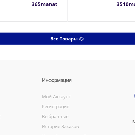
365manat
3510m
Все Товары
Информация
Мой Аккаунт
Регистрация
c
Выбранные
М
История Заказов