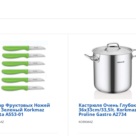
ор Фруктовых Ножей
Кастрюля Очень Глубок
. Зеленый Korkmaz
36x33cm/33,5lt. Korkma
ta A553-01
Proline Gastro A2734
AZ
KORKMAZ