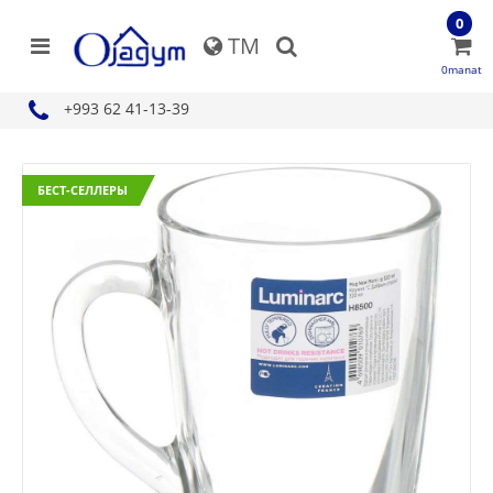
0
TM
0manat
+993 62 41-13-39
БЕСТ-СЕЛЛЕРЫ