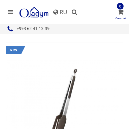
0
RU
0manat
+993 62 41-13-39
NEW