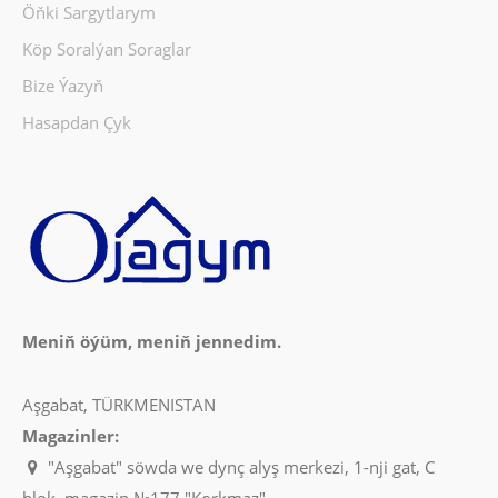
Öňki Sargytlarym
Köp Soralýan Soraglar
Bize Ýazyň
Hasapdan Çyk
Meniň öýüm, meniň jennedim.
Aşgabat, TÜRKMENISTAN
Magazinler:
"Aşgabat" söwda we dynç alyş merkezi, 1-nji gat, C
blok, magazin №177 "Korkmaz"