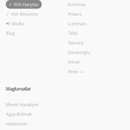
✓ Ähli Harytlar
Korkmaz
✓ Ähli Bölümler
Polaris
📢 Skidka
Luminarc
Blog
Tefal
Samura
Devecioğlu
Itimat
Ýene →
Maglumatlar
Meniň Hasabym
Agza Bolmak
Halananlar