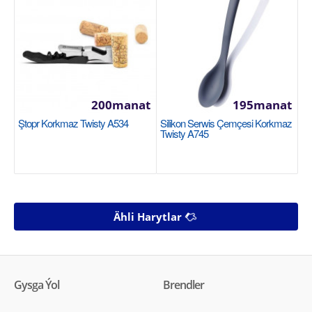
200manat
195manat
Ştopr Korkmaz Twisty A534
Silikon Serwis Çemçesi Korkmaz
Twisty A745
Ähli Harytlar
Gysga Ýol
Brendler