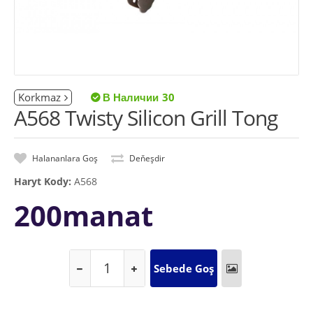
Korkmaz
30
A568 Twisty Silicon Grill Tong
Halananlara Goş
Deňeşdir
Haryt Kody:
A568
200manat