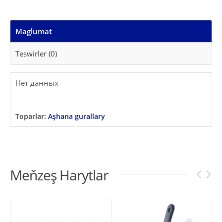
Maglumat
Teswirler (0)
Нет данных
Toparlar:
Aşhana gurallary
Meňzeş Harytlar