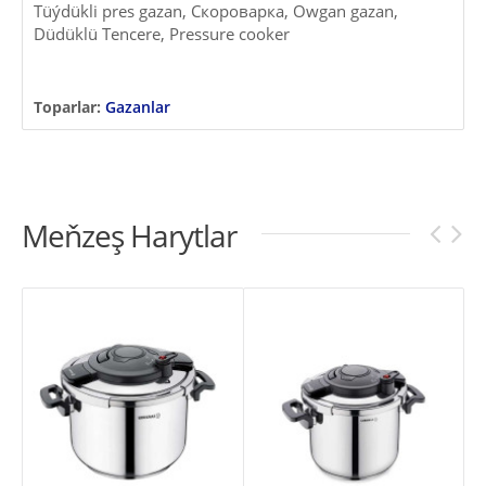
Tüýdükli pres gazan, Скороварка, Owgan gazan,
Düdüklü Tencere, Pressure cooker
Toparlar:
Gazanlar
Meňzeş Harytlar