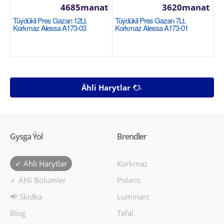
4685manat
3620manat
Tüýdükli Pres Gazan 12Lt.
Tüýdükli Pres Gazan 7Lt.
Korkmaz Alessa A173-03
Korkmaz Alessa A173-01
Ähli Harytlar
Gysga Ýol
Brendler
✓ Ähli Harytlar
Korkmaz
✓ Ähli Bölümler
Polaris
📢 Skidka
Luminarc
Blog
Tefal