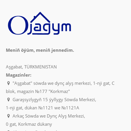
Meniň öýüm, meniň jennedim.
Aşgabat, TÜRKMENISTAN
Magazinler:
"Aşgabat" söwda we dynç alyş merkezi, 1-nji gat, C
blok, magazin №177 "Korkmaz"
Garaşsyzlygyň 15 ýyllygy Söwda Merkezi,
1-nji gat, dükan №1121 we №1121A
Arkaç Söwda we Dynç Alyş Merkezi,
0 gat, Korkmaz dükany