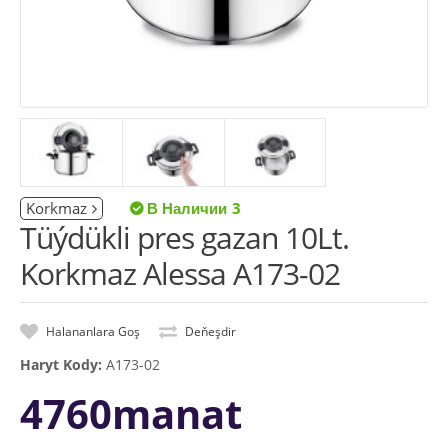
Korkmaz
3
Tüýdükli pres gazan 10Lt.
Korkmaz Alessa A173-02
Halananlara Goş
Deňeşdir
Haryt Kody:
A173-02
4760manat