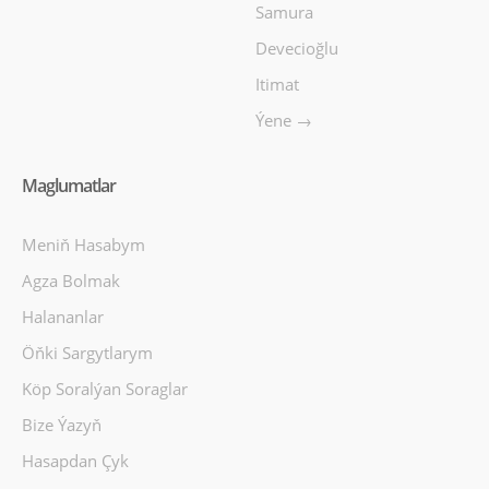
Samura
Devecioğlu
Itimat
Ýene →
Maglumatlar
Meniň Hasabym
Agza Bolmak
Halananlar
Öňki Sargytlarym
Köp Soralýan Soraglar
Bize Ýazyň
Hasapdan Çyk