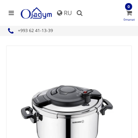
0
RU
0manat
+993 62 41-13-39