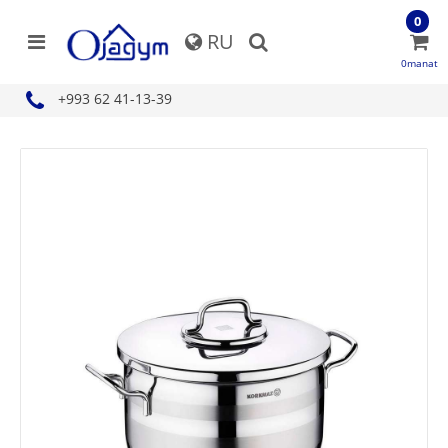
0
RU
0manat
+993 62 41-13-39