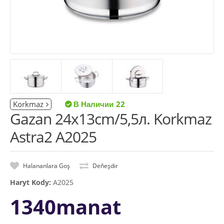
Korkmaz
22
Gazan 24x13cm/5,5л. Korkmaz
Astra2 A2025
Halananlara Goş
Deňeşdir
Haryt Kody:
A2025
1340manat