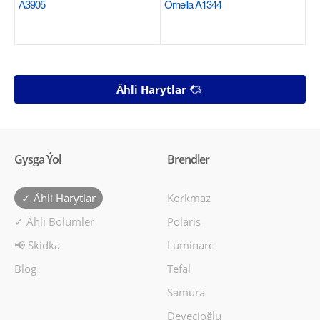
А3905
Ornella A1344
Ähli Harytlar
Gysga Ýol
Brendler
✓ Ähli Harytlar
Korkmaz
✓ Ähli Bölümler
Polaris
📢 Skidka
Luminarc
Blog
Tefal
Samura
Devecioğlu