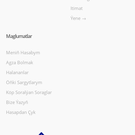
Itimat
Ýene →
Maglumatlar
Meniň Hasabym
Agza Bolmak
Halananlar
Öňki Sargytlarym
Köp Soralýan Soraglar
Bize Ýazyň
Hasapdan Çyk