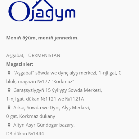
Meniň öýüm, meniň jennedim.
Aşgabat, TÜRKMENISTAN
Magazinler:
"Aşgabat" söwda we dynç alyş merkezi, 1-nji gat, C
blok, magazin №177 "Korkmaz"
Garaşsyzlygyň 15 ýyllygy Söwda Merkezi,
1-nji gat, dükan №1121 we №1121A
Arkaç Söwda we Dynç Alyş Merkezi,
0 gat, Korkmaz dükany
Altyn Asyr Gündogar bazary,
D3 dükan №1444