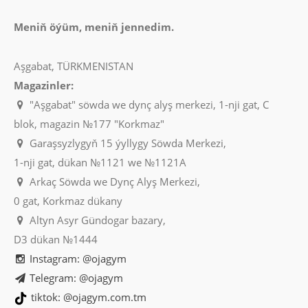
Meniň öýüm, meniň jennedim.
Aşgabat, TÜRKMENISTAN
Magazinler:
"Aşgabat" söwda we dynç alyş merkezi, 1-nji gat, C
blok, magazin №177 "Korkmaz"
Garaşsyzlygyň 15 ýyllygy Söwda Merkezi,
1-nji gat, dükan №1121 we №1121A
Arkaç Söwda we Dynç Alyş Merkezi,
0 gat, Korkmaz dükany
Altyn Asyr Gündogar bazary,
D3 dükan №1444
Instagram: @ojagym
Telegram: @ojagym
tiktok: @ojagym.com.tm