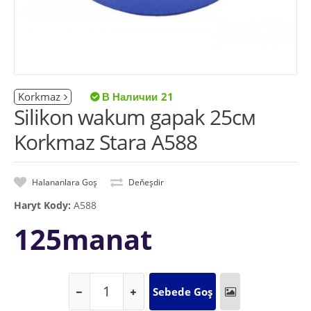
Korkmaz
21
Silikon wakum gapak 25см
Korkmaz Stara A588
Halananlara Goş
Deňeşdir
Haryt Kody:
A588
125manat