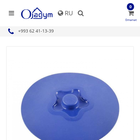
0
RU
0manat
+993 62 41-13-39