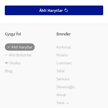
Ähli Harytlar
Gysga Ýol
Brendler
✓ Ähli Harytlar
Korkmaz
✓ Ähli Bölümler
Polaris
📢 Skidka
Luminarc
Blog
Tefal
Samura
Devecioğlu
Itimat
Ýene →