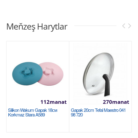
Meňzeş Harytlar
112manat
270manat
Silikon Wakum Gapak 18см
Gapak 20cm Tefal Maestro 041
Korkmaz Stara A589
98 720