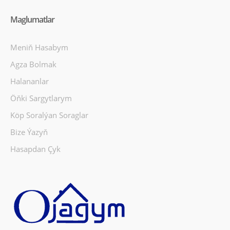
Maglumatlar
Meniň Hasabym
Agza Bolmak
Halananlar
Öňki Sargytlarym
Köp Soralýan Soraglar
Bize Ýazyň
Hasapdan Çyk