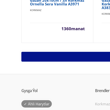
Gazan 20x10cm / 3л Korkmaz
Gaza
Ornella Sera Vanilla A3971
Kork
A38
KORKMAZ
KORKM
1360manat
Gysga Ýol
Brendler
✓ Ähli Harytlar
Korkmaz