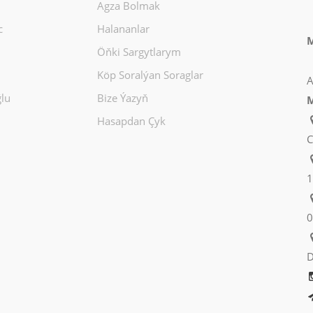
Agza Bolmak
c
Halananlar
M
Öňki Sargytlarym
Köp Soralýan Soraglar
A
lu
Bize Ýazyň
M
Hasapdan Çyk
C
1
0
D