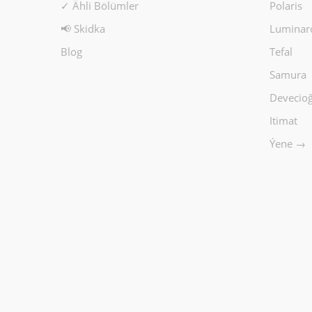
✓ Ähli Bölümler
Polaris
📢 Skidka
Luminar
Blog
Tefal
Samura
Devecioğ
Itimat
Ýene →