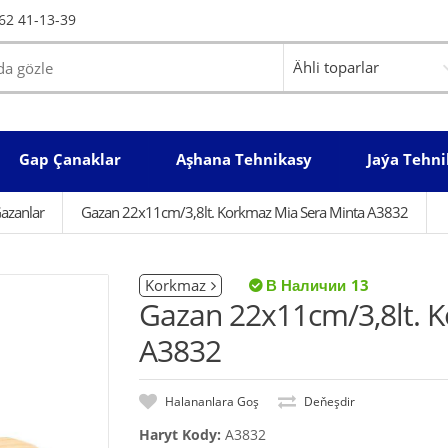
62 41-13-39
Gap Çanaklar
Aşhana Tehnikasy
Jaýa Tehni
azanlar
Gazan 22x11cm/3,8lt. Korkmaz Mia Sera Minta A3832
Korkmaz
13
Gazan 22x11cm/3,8lt. 
A3832
Halananlara Goş
Deňeşdir
Haryt Kody:
A3832