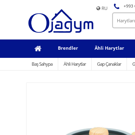
+993 
RU
Brendler
Ähli Harytlar
Baş Sahypa
Ähli Harytlar
Gap Çanaklar
G