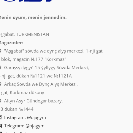
eniň öýüm, meniň jennedim.
şgabat, TÜRKMENISTAN
agazinler:
"Aşgabat" söwda we dynç alyş merkezi, 1-nji gat,
 blok, magazin №177 "Korkmaz"
Garaşsyzlygyň 15 ýyllygy Söwda Merkezi,
-nji gat, dükan №1121 we №1121A
Arkaç Söwda we Dynç Alyş Merkezi,
 gat, Korkmaz dükany
Altyn Asyr Gündogar bazary,
3 dükan №1444
Instagram: @ojagym
Telegram: @ojagym