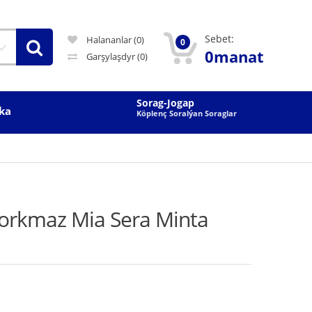
Sebet:
Halananlar (0)
0
0manat
Garşylaşdyr
(0)
Sorag-Jogap
ka
Köplenç Soralýan Soraglar
Korkmaz Mia Sera Minta