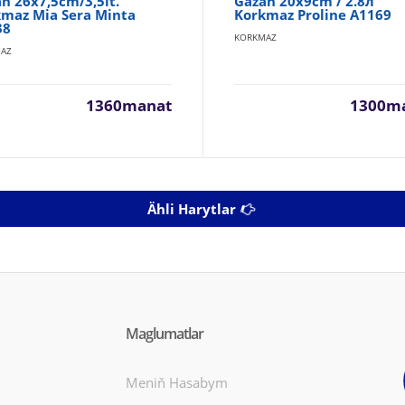
n 26x7,5cm/3,5lt.
Gazan 20x9cm / 2.8л
maz Mia Sera Minta
Korkmaz Proline A1169
38
KORKMAZ
AZ
1360manat
1300m
Ähli Harytlar
Maglumatlar
Meniň Hasabym