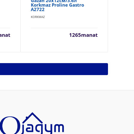
Gazan 20x12см/3.6л
Ga
Korkmaz Proline Gastro
Ko
A2722
KOR
KORKMAZ
anat
1265manat