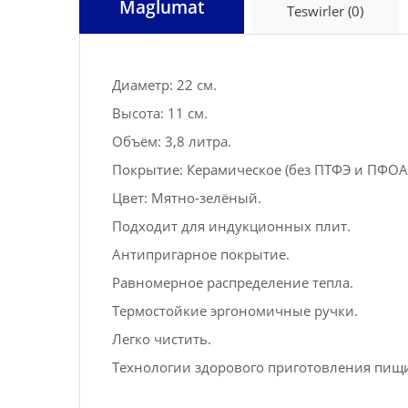
Maglumat
Teswirler (0)
Диаметр: 22 см.
Высота: 11 см.
Объём: 3,8 литра.
Покрытие: Керамическое (без ПТФЭ и ПФОА)
Цвет: Мятно-зелёный.
Подходит для индукционных плит.
Антипригарное покрытие.
Равномерное распределение тепла.
Термостойкие эргономичные ручки.
Легко чистить.
Технологии здорового приготовления пищ