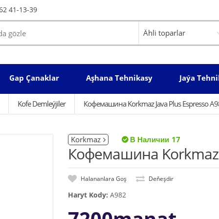
62 41-13-39
Gap Çanaklar
Aşhana Tehnikasy
Jaýa Tehni
Kofe Demleýjiler
Кофемашина Korkmaz Java Plus Espresso A
Korkmaz
17
Кофемашина Korkmaz J
Halananlara Goş
Deňeşdir
Haryt Kody:
A982
7200manat