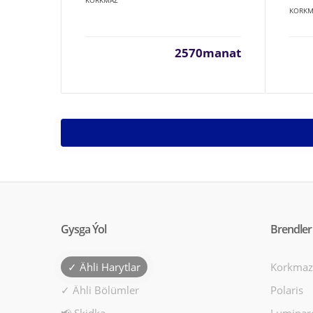
KORKMAZ
KORKM
2570manat
Gysga Ýol
Brendler
✓ Ähli Harytlar
Korkmaz
✓ Ähli Bölümler
Polaris