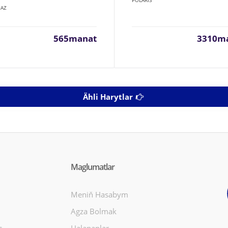
POLARIS
AZ
565manat
3310m
Ähli Harytlar
Maglumatlar
Meniň Hasabym
Agza Bolmak