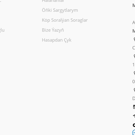
c
Halananlar
M
Öňki Sargytlarym
Köp Soralýan Soraglar
A
lu
Bize Ýazyň
M
Hasapdan Çyk
C
1
0
D