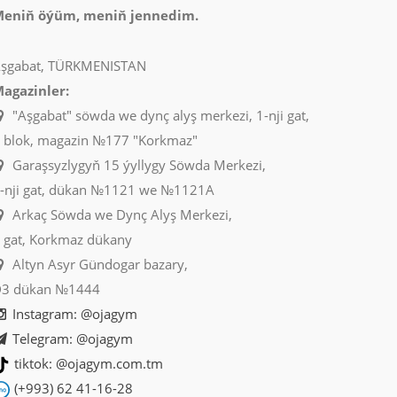
eniň öýüm, meniň jennedim.
şgabat, TÜRKMENISTAN
agazinler:
"Aşgabat" söwda we dynç alyş merkezi, 1-nji gat,
 blok, magazin №177 "Korkmaz"
Garaşsyzlygyň 15 ýyllygy Söwda Merkezi,
-nji gat, dükan №1121 we №1121A
Arkaç Söwda we Dynç Alyş Merkezi,
 gat, Korkmaz dükany
Altyn Asyr Gündogar bazary,
3 dükan №1444
Instagram: @ojagym
Telegram: @ojagym
tiktok: @ojagym.com.tm
(+993) 62 41-16-28