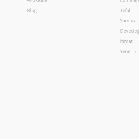
📢 Skidka
Luminar
Blog
Tefal
Samura
Devecioğ
Itimat
Ýene →