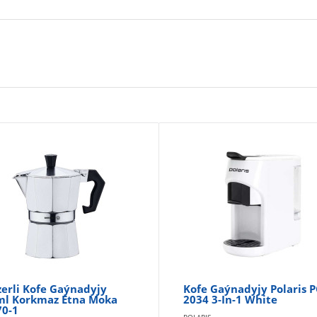
erli Kofe Gaýnadyjy
Kofe Gaýnadyjy Polaris 
ml Korkmaz Etna Moka
2034 3-In-1 White
70-1