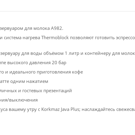
езервуаром для молока A982.
 система нагрева Thermoblock позволяют готовить эспрессо
зервуару для воды объёмом 1 литр и контейнеру для моло
пе высокого давления 20 бар
го и идеального приготовления кофе
латте одним нажатием
личных и гостевых презентаций
ения/выключения
са вашему утру с Korkmaz Java Plus; наслаждайтесь свежес