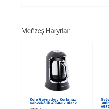
Meňzeş Harytlar
Kofe Gaýnadyjy Korkmaz
Geýz
Kahvekolik A860-07 Black
300
A55