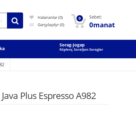
Sebet:
Halananlar (0)
0
0manat
Garşylaşdyr
(0)
Sorag-Jogap
ka
Köplenç Soralýan Soraglar
982
ava Plus Espresso A982