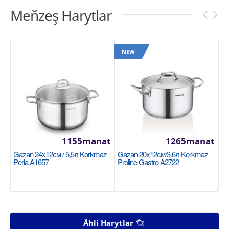
Meňzeş Harytlar
NEW
1155manat
1265manat
Gazan 24x12см / 5,5л Korkmaz
Gazan 20x12см/3.6л Korkmaz
Perla A1657
Proline Gastro A2722
Ähli Harytlar