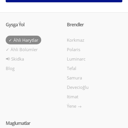
Gysga Ýol
Brendler
✓ Ähli Harytlar
Korkmaz
✓ Ähli Bölümler
Polaris
📢 Skidka
Luminarc
Blog
Tefal
Samura
Devecioğlu
Itimat
Ýene →
Maglumatlar