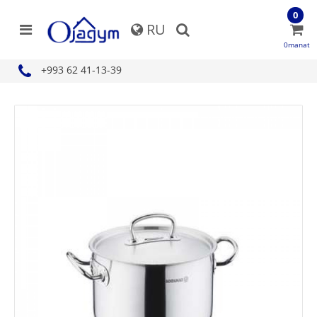
0
RU
0manat
+993 62 41-13-39