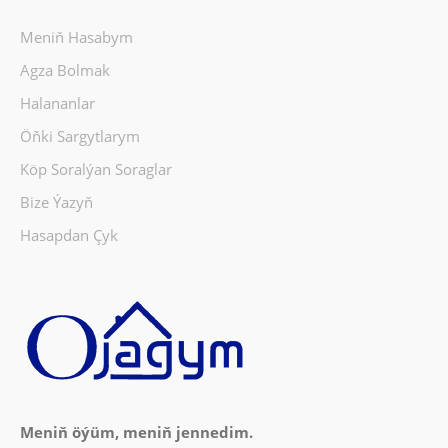
Meniň Hasabym
Agza Bolmak
Halananlar
Öňki Sargytlarym
Köp Soralýan Soraglar
Bize Ýazyň
Hasapdan Çyk
Meniň öýüm, meniň jennedim.