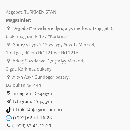
Aşgabat, TÜRKMENISTAN
Magazinler:
"Aşgabat" söwda we dynç alyş merkezi, 1-nji gat, C
blok, magazin №177 "Korkmaz"
Garaşsyzlygyň 15 ýyllygy Söwda Merkezi,
1-nji gat, dükan №1121 we №1121A
Arkaç Söwda we Dynç Alyş Merkezi,
0 gat, Korkmaz dükany
Altyn Asyr Gündogar bazary,
D3 dükan №1444
Instagram: @ojagym
Telegram: @ojagym
tiktok: @ojagym.com.tm
(+993) 62 41-16-28
(+993) 62 41-13-39