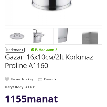
Korkmaz
5
Gazan 16x10см/2lt Korkmaz
Proline A1160
Halananlara Goş
Deňeşdir
Haryt Kody:
A1160
1155manat