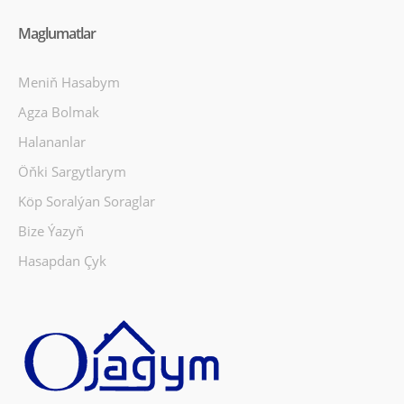
Maglumatlar
Meniň Hasabym
Agza Bolmak
Halananlar
Öňki Sargytlarym
Köp Soralýan Soraglar
Bize Ýazyň
Hasapdan Çyk