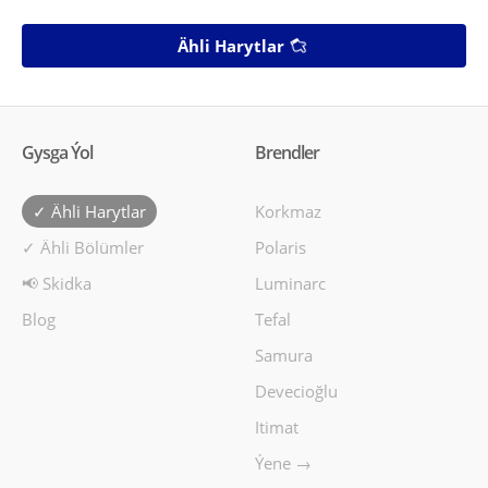
Ähli Harytlar
Gysga Ýol
Brendler
✓ Ähli Harytlar
Korkmaz
✓ Ähli Bölümler
Polaris
📢 Skidka
Luminarc
Blog
Tefal
Samura
Devecioğlu
Itimat
Ýene →