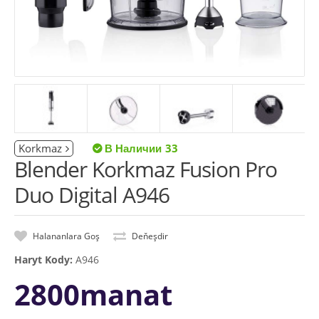
Korkmaz
33
Blender Korkmaz Fusion Pro
Duo Digital A946
Halananlara Goş
Deňeşdir
Haryt Kody:
A946
2800manat