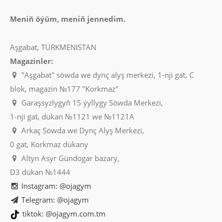
Meniň öýüm, meniň jennedim.
Aşgabat, TÜRKMENISTAN
Magazinler:
"Aşgabat" söwda we dynç alyş merkezi, 1-nji gat, C
blok, magazin №177 "Korkmaz"
Garaşsyzlygyň 15 ýyllygy Söwda Merkezi,
1-nji gat, dükan №1121 we №1121A
Arkaç Söwda we Dynç Alyş Merkezi,
0 gat, Korkmaz dükany
Altyn Asyr Gündogar bazary,
D3 dükan №1444
Instagram: @ojagym
Telegram: @ojagym
tiktok: @ojagym.com.tm