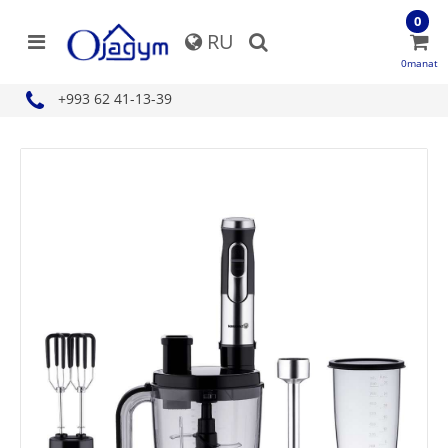
0
RU
0manat
+993 62 41-13-39