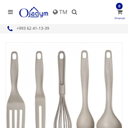
0
TM
0manat
+993 62 41-13-39