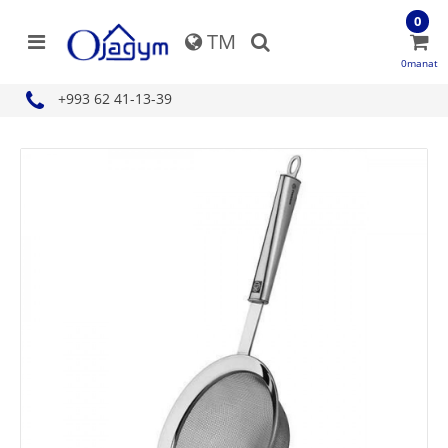
0
TM
0manat
+993 62 41-13-39