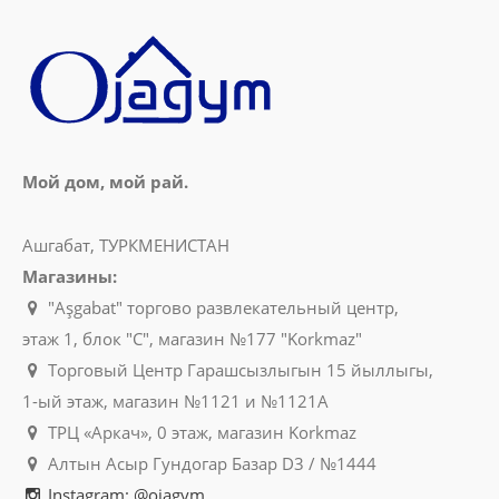
Мой дом, мой рай.
Ашгабат, ТУРКМЕНИСТАН
Магазины:
"Aşgabat" торгово развлекательный центр,
этаж 1, блок "C", магазин №177 "Korkmaz"
Торговый Центр Гарашсызлыгын 15 йыллыгы,
1-ый этаж, магазин №1121 и №1121A
ТРЦ «Аркач», 0 этаж, магазин Korkmaz
Алтын Асыр Гундогар Базар D3 / №1444
Instagram: @ojagym