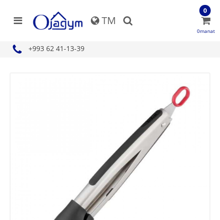
0
TM
0manat
+993 62 41-13-39