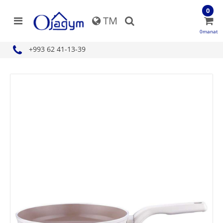
0
TM
0manat
+993 62 41-13-39