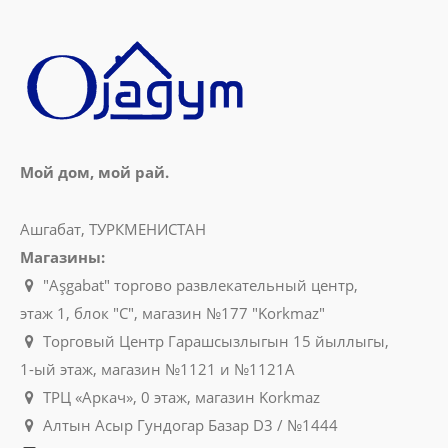
Мой дом, мой рай.
Ашгабат, ТУРКМЕНИСТАН
Магазины:
"Aşgabat" торгово развлекательный центр,
этаж 1, блок "C", магазин №177 "Korkmaz"
Торговый Центр Гарашсызлыгын 15 йыллыгы,
1-ый этаж, магазин №1121 и №1121A
ТРЦ «Аркач», 0 этаж, магазин Korkmaz
Алтын Асыр Гундогар Базар D3 / №1444