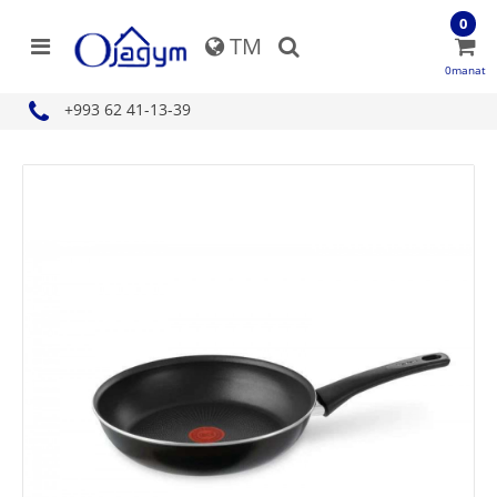
0
TM
0manat
+993 62 41-13-39