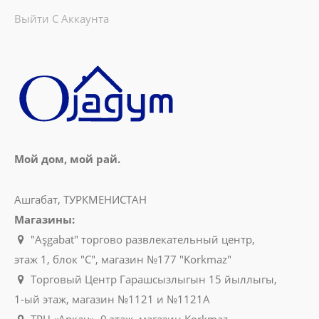
Выйти С Аккаунта
Мой дом, мой рай.
Ашгабат, ТУРКМЕНИСТАН
Магазины:
"Aşgabat" торгово развлекательный центр,
этаж 1, блок "C", магазин №177 "Korkmaz"
Торговый Центр Гарашсызлыгын 15 йыллыгы,
1-ый этаж, магазин №1121 и №1121A
ТРЦ «Аркач», 0 этаж, магазин Korkmaz