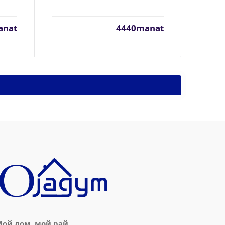
anat
4440manat
ой дом, мой рай.