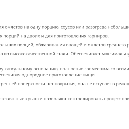
для омлетов на одну порцию, соусов или разогрева небольш
ля порций на двоих и для приготовления гарниров.
 больших порций, обжаривания овощей и омлетов среднего 
на ​​из высококачественной стали. Обеспечивает максималь
у капсульному основанию, полностью совместима со всем
беспечивая однородное приготовление пищи.
тренней поверхности нет покрытия, она не вступает в реак
стеклянные крышки позволяют контролировать процесс при