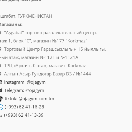
шгабат, ТУРКМЕНИСТАН
Магазины:
"Aşgabat" торгово развлекательный центр,
таж 1, блок "C", магазин №177 "Korkmaz"
Торговый Центр Гарашсызлыгын 15 йыллыгы,
-ый этаж, магазин №1121 и №1121A
ТРЦ «Аркач», 0 этаж, магазин Korkmaz
Алтын Асыр Гундогар Базар D3 / №1444
Instagram: @ojagym
Telegram: @ojagym
tiktok: @ojagym.com.tm
(+993) 62 41-16-28
(+993) 62 41-13-39