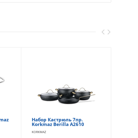
kmaz
Набор Кастрюль 7пр.
A2
Korkmaz Berilla A2610
На
KORKMAZ
KOR