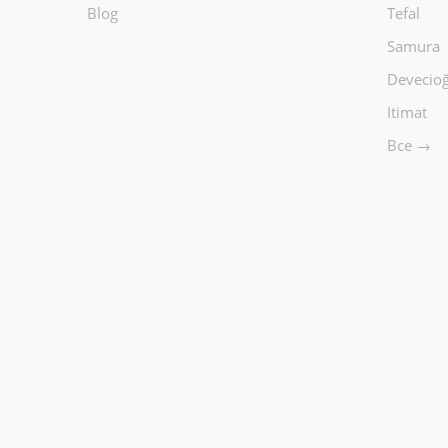
Blog
Tefal
Samura
Devecioğ
Itimat
Все →